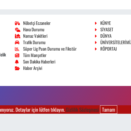
Nöbetçi Eczaneler
KÜNYE
Hava Durumu
SİYASET
Namaz Vakitleri
DÜNYA
Trafik Durumu
ÜNİVERSİTELERİMİ
Süper Lig Puan Durumu ve Fikstür
RÖPORTAJ
elik
Tüm Manşetler
Son Dakika Haberleri
Haber Arşivi
ıyoruz. Detaylar için lütfen tıklayın.
Gizlilik Sözleşmesi
Tamam