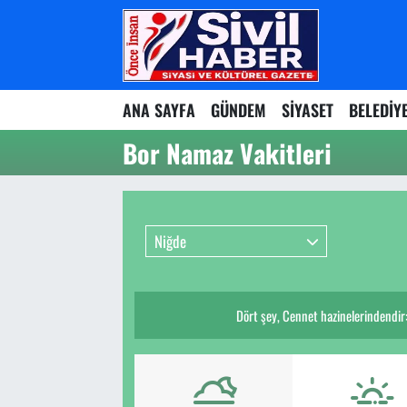
Nöbetçi Eczaneler
ANA SAYFA
GÜNDEM
SİYASET
BELEDİY
Hava Durumu
Bor Namaz Vakitleri
Namaz Vakitleri
Trafik Durumu
Niğde
Süper Lig Puan Durumu ve Fikstür
Tüm Manşetler
Dört şey, Cennet hazinelerindendir: 
Son Dakika Haberleri
Haber Arşivi