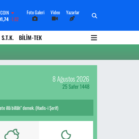
Foto Galeri
Video
Yazarlar
TCOIN
91,74
-1.82
OLAR
3620
0.02
S.T.K.
BİLİM-TEK
URO
8690
0.19
ERLİN
0380
0.18
ALTIN
09000
0.19
8 Ağustos 2026
İST100
598,00
0
25 Safer 1448
e illâ billâh" demek. (Hadis-i Şerif)