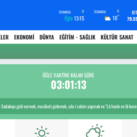
BI
°
10
Öğle
13:15
79.5
D
45,4
ELER
EKONOMİ
DÜNYA
EĞİTİM - SAĞLIK
KÜLTÜR SANAT
E
53,3
ST
61,6
G.
6862,
ÖĞLE VAKTİNE KALAN SÜRE
B
03:01:13
14.
Sadakayı gizli vermek, musibeti gizlemek, sıla-i rahim yapmak ve "Lâ havle ve lâ kuvvet