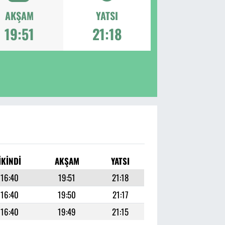
AKŞAM
YATSI
19:51
21:18
İKINDI
AKŞAM
YATSI
16:40
19:51
21:18
16:40
19:50
21:17
16:40
19:49
21:15