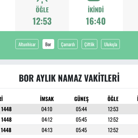
ÖĞLE
İKINDI
12:53
16:40
Altunhisar
Bor
Çamardı
Çiftlik
Ulukışla
BOR AYLIK NAMAZ VAKITLERI
Rİ
İMSAK
GÜNEŞ
ÖĞLE
r 1448
04:10
05:44
12:53
r 1448
04:12
05:45
12:52
r 1448
04:13
05:45
12:52