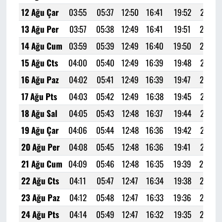
12 Ağu Çar
03:55
05:37
12:50
16:41
19:52
21:27
13 Ağu Per
03:57
05:38
12:49
16:41
19:51
21:25
14 Ağu Cum
03:59
05:39
12:49
16:40
19:50
21:23
15 Ağu Cts
04:00
05:40
12:49
16:39
19:48
21:21
16 Ağu Paz
04:02
05:41
12:49
16:39
19:47
21:19
17 Ağu Pts
04:03
05:42
12:49
16:38
19:45
21:17
18 Ağu Sal
04:05
05:43
12:48
16:37
19:44
21:15
19 Ağu Çar
04:06
05:44
12:48
16:36
19:42
21:13
20 Ağu Per
04:08
05:45
12:48
16:36
19:41
21:11
21 Ağu Cum
04:09
05:46
12:48
16:35
19:39
21:09
22 Ağu Cts
04:11
05:47
12:47
16:34
19:38
21:07
23 Ağu Paz
04:12
05:48
12:47
16:33
19:36
21:05
24 Ağu Pts
04:14
05:49
12:47
16:32
19:35
21:03