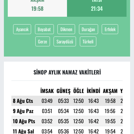
19:58
21:34
Ayancık
Boyabat
Dikmen
Durağan
Erfelek
Gerze
Saraydüzü
Türkeli
SINOP AYLIK NAMAZ VAKITLERI
İMSAK
GÜNEŞ
ÖĞLE
İKINDI
AKŞAM
YATSI
8 Ağu Cts
03:49
05:33
12:50
16:43
19:58
21:34
9 Ağu Paz
03:51
05:34
12:50
16:43
19:56
21:32
10 Ağu Pts
03:52
05:35
12:50
16:42
19:55
21:30
11 Ağu Sal
03:54
05:36
12:50
16:42
19:54
21:28