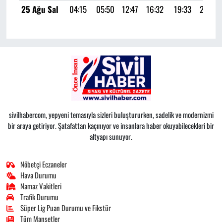
25 Ağu Sal
04:15
05:50
12:47
16:32
19:33
21:01
sivilhabercom, yepyeni temasıyla sizleri buluştururken, sadelik ve modernizmi
bir araya getiriyor. Şatafattan kaçınıyor ve insanlara haber okuyabilecekleri bir
altyapı sunuyor.
Nöbetçi Eczaneler
Hava Durumu
Namaz Vakitleri
Trafik Durumu
Süper Lig Puan Durumu ve Fikstür
Tüm Manşetler