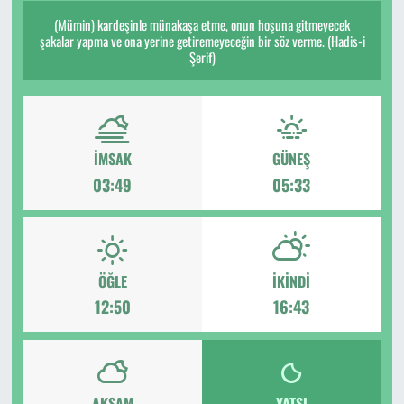
(Mümin) kardeşinle münakaşa etme, onun hoşuna gitmeyecek
şakalar yapma ve ona yerine getiremeyeceğin bir söz verme. (Hadis-i
Şerif)
İMSAK
GÜNEŞ
03:49
05:33
ÖĞLE
İKINDI
12:50
16:43
AKŞAM
YATSI