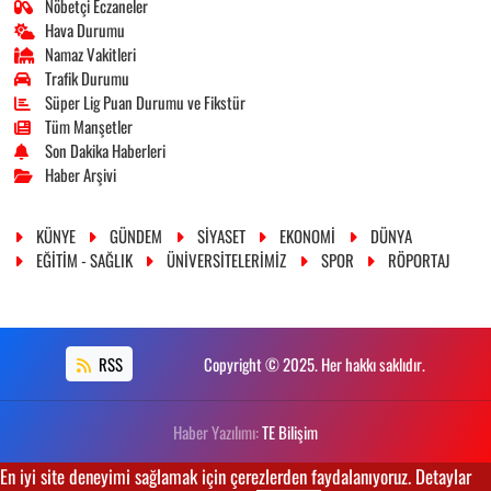
Nöbetçi Eczaneler
Hava Durumu
Namaz Vakitleri
Trafik Durumu
Süper Lig Puan Durumu ve Fikstür
Tüm Manşetler
Son Dakika Haberleri
Haber Arşivi
KÜNYE
GÜNDEM
SİYASET
EKONOMİ
DÜNYA
EĞİTİM - SAĞLIK
ÜNİVERSİTELERİMİZ
SPOR
RÖPORTAJ
RSS
Copyright © 2025. Her hakkı saklıdır.
Haber Yazılımı:
TE Bilişim
En iyi site deneyimi sağlamak için çerezlerden faydalanıyoruz. Detaylar