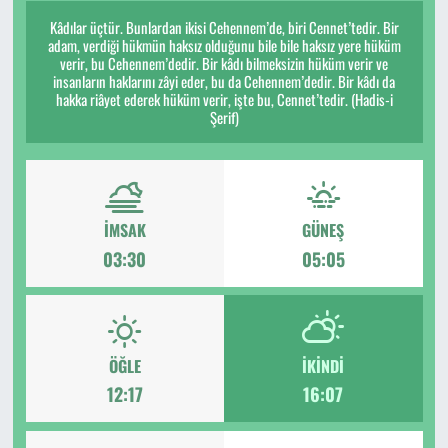
Kâdılar üçtür. Bunlardan ikisi Cehennem’de, biri Cennet’tedir. Bir
adam, verdiği hükmün haksız olduğunu bile bile haksız yere hüküm
verir, bu Cehennem’dedir. Bir kâdı bilmeksizin hüküm verir ve
insanların haklarını zâyi eder, bu da Cehennem’dedir. Bir kâdı da
hakka riâyet ederek hüküm verir, işte bu, Cennet’tedir. (Hadis-i
Şerif)
İMSAK
GÜNEŞ
03:30
05:05
ÖĞLE
İKINDI
12:17
16:07