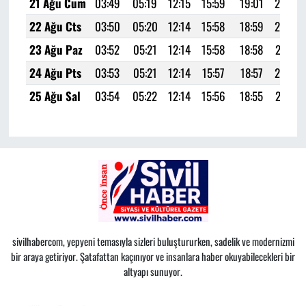
21 Ağu Cum
03:49
05:19
12:15
15:59
19:01
20:24
22 Ağu Cts
03:50
05:20
12:14
15:58
18:59
20:23
23 Ağu Paz
03:52
05:21
12:14
15:58
18:58
20:21
24 Ağu Pts
03:53
05:21
12:14
15:57
18:57
20:19
25 Ağu Sal
03:54
05:22
12:14
15:56
18:55
20:17
sivilhabercom, yepyeni temasıyla sizleri buluştururken, sadelik ve modernizmi
bir araya getiriyor. Şatafattan kaçınıyor ve insanlara haber okuyabilecekleri bir
altyapı sunuyor.