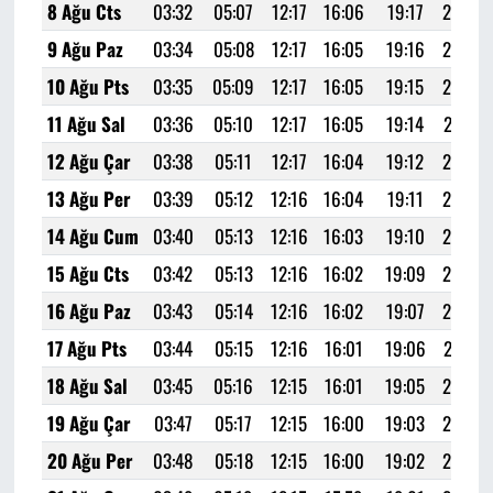
8 Ağu Cts
03:32
05:07
12:17
16:06
19:17
20:45
9 Ağu Paz
03:34
05:08
12:17
16:05
19:16
20:44
10 Ağu Pts
03:35
05:09
12:17
16:05
19:15
20:42
11 Ağu Sal
03:36
05:10
12:17
16:05
19:14
20:41
12 Ağu Çar
03:38
05:11
12:17
16:04
19:12
20:39
13 Ağu Per
03:39
05:12
12:16
16:04
19:11
20:38
14 Ağu Cum
03:40
05:13
12:16
16:03
19:10
20:36
15 Ağu Cts
03:42
05:13
12:16
16:02
19:09
20:34
16 Ağu Paz
03:43
05:14
12:16
16:02
19:07
20:33
17 Ağu Pts
03:44
05:15
12:16
16:01
19:06
20:31
18 Ağu Sal
03:45
05:16
12:15
16:01
19:05
20:29
19 Ağu Çar
03:47
05:17
12:15
16:00
19:03
20:28
20 Ağu Per
03:48
05:18
12:15
16:00
19:02
20:26