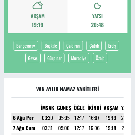
AKŞAM
YATSI
19:19
20:48
Bahçesaray
Başkale
Çaldıran
Çatak
Erciş
Gevaş
Gürpınar
Muradiye
Özalp
VAN AYLIK NAMAZ VAKITLERI
İMSAK
GÜNEŞ
ÖĞLE
İKINDI
AKŞAM
YATSI
6 Ağu Per
03:30
05:05
12:17
16:07
19:19
20:48
7 Ağu Cum
03:31
05:06
12:17
16:06
19:18
20:47