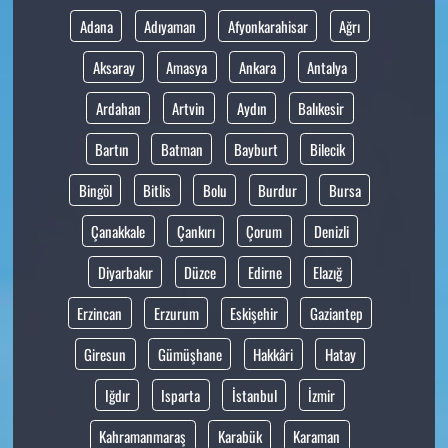
Adana
Adıyaman
Afyonkarahisar
Ağrı
Aksaray
Amasya
Ankara
Antalya
Ardahan
Artvin
Aydın
Balıkesir
Bartın
Batman
Bayburt
Bilecik
Bingöl
Bitlis
Bolu
Burdur
Bursa
Çanakkale
Çankırı
Çorum
Denizli
Diyarbakır
Düzce
Edirne
Elazığ
Erzincan
Erzurum
Eskişehir
Gaziantep
Giresun
Gümüşhane
Hakkâri
Hatay
Iğdır
Isparta
İstanbul
İzmir
Kahramanmaraş
Karabük
Karaman