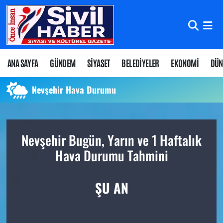
Nöbetçi Eczaneler
Hava Durumu
ANA SAYFA
GÜNDEM
SİYASET
BELEDİYELER
EKONOMİ
DÜN
Namaz Vakitleri
Nevşehir Hava Durumu
Trafik Durumu
Nevşehir Bugün, Yarın ve 1 Haftalık
Süper Lig Puan Durumu ve Fikstür
Hava Durumu Tahmini
Tüm Manşetler
ŞU AN
Son Dakika Haberleri
Haber Arşivi