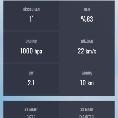
HISSEDILEN
NEM
°
1
%83
BASINÇ
RÜZGAR
1000
22
hpa
km/s
ÇIY
GÖRÜŞ
2.1
10
km
22 MART
23 MART
PAZAR
PAZARTESI