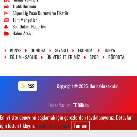
Trafik Durumu
Süper Lig Puan Durumu ve Fikstür
Tüm Manşetler
Son Dakika Haberleri
Haber Arşivi
KÜNYE
GÜNDEM
SİYASET
EKONOMİ
DÜNYA
EĞİTİM - SAĞLIK
ÜNİVERSİTELERİMİZ
SPOR
RÖPORTAJ
RSS
Copyright © 2025. Her hakkı saklıdır.
Haber Yazılımı:
TE Bilişim
En iyi site deneyimi sağlamak için çerezlerden faydalanıyoruz. Detaylar
için lütfen tıklayın.
Gizlilik Sözleşmesi
Tamam