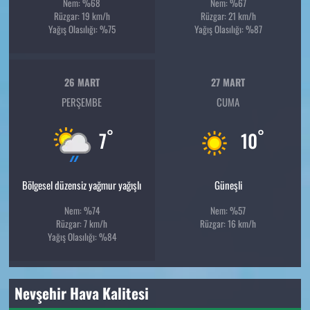
Nem: %68
Nem: %67
Rüzgar: 19 km/h
Rüzgar: 21 km/h
Yağış Olasılığı: %75
Yağış Olasılığı: %87
26 MART
27 MART
PERŞEMBE
CUMA
°
°
7
10
Bölgesel düzensiz yağmur yağışlı
Güneşli
Nem: %74
Nem: %57
Rüzgar: 7 km/h
Rüzgar: 16 km/h
Yağış Olasılığı: %84
Nevşehir Hava Kalitesi