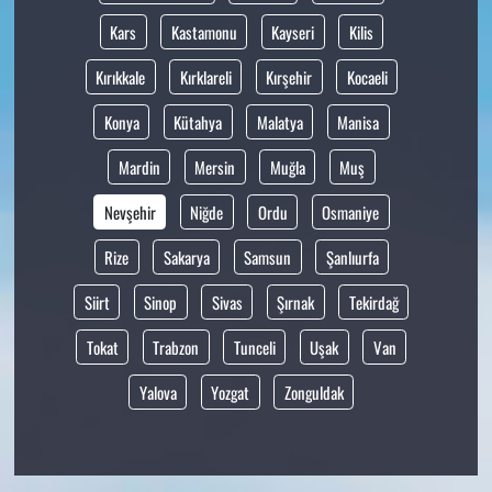
Kars
Kastamonu
Kayseri
Kilis
Kırıkkale
Kırklareli
Kırşehir
Kocaeli
Konya
Kütahya
Malatya
Manisa
Mardin
Mersin
Muğla
Muş
Nevşehir
Niğde
Ordu
Osmaniye
Rize
Sakarya
Samsun
Şanlıurfa
Siirt
Sinop
Sivas
Şırnak
Tekirdağ
Tokat
Trabzon
Tunceli
Uşak
Van
Yalova
Yozgat
Zonguldak