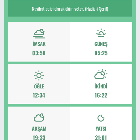
Nasihat edici olarak ölüm yeter. (Hadis-i Şerif)
İMSAK
GÜNEŞ
03:50
05:25
ÖĞLE
İKINDI
12:34
16:22
AKŞAM
YATSI
19:33
21:01