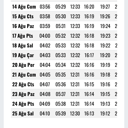
14 Ağu Cum
03:56
05:29
12:33
16:20
19:27
20:53
15 Ağu Cts
03:58
05:30
12:33
16:19
19:26
20:52
16 Ağu Paz
03:59
05:31
12:33
16:19
19:24
20:50
17 Ağu Pts
04:00
05:32
12:32
16:18
19:23
20:48
18 Ağu Sal
04:02
05:33
12:32
16:18
19:22
20:47
19 Ağu Çar
04:03
05:33
12:32
16:17
19:20
20:45
20 Ağu Per
04:04
05:34
12:32
16:16
19:19
20:43
21 Ağu Cum
04:05
05:35
12:31
16:16
19:18
20:42
22 Ağu Cts
04:07
05:36
12:31
16:15
19:16
20:40
23 Ağu Paz
04:08
05:37
12:31
16:14
19:15
20:38
24 Ağu Pts
04:09
05:38
12:31
16:14
19:13
20:36
25 Ağu Sal
04:10
05:39
12:30
16:13
19:12
20:35