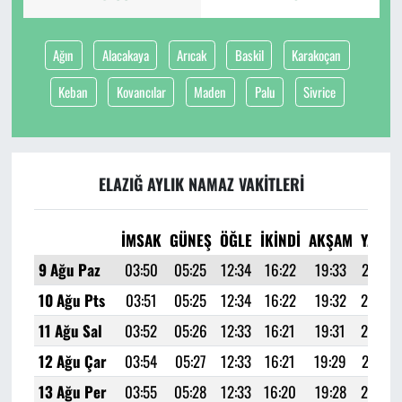
Ağın
Alacakaya
Arıcak
Baskil
Karakoçan
Keban
Kovancılar
Maden
Palu
Sivrice
ELAZIĞ AYLIK NAMAZ VAKITLERI
İMSAK
GÜNEŞ
ÖĞLE
İKINDI
AKŞAM
YATSI
9 Ağu Paz
03:50
05:25
12:34
16:22
19:33
21:01
10 Ağu Pts
03:51
05:25
12:34
16:22
19:32
21:00
11 Ağu Sal
03:52
05:26
12:33
16:21
19:31
20:58
12 Ağu Çar
03:54
05:27
12:33
16:21
19:29
20:57
13 Ağu Per
03:55
05:28
12:33
16:20
19:28
20:55