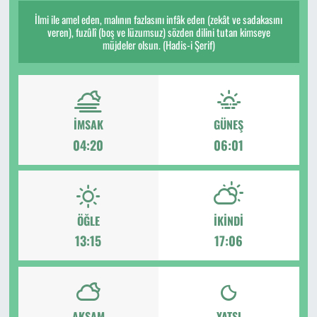
İlmi ile amel eden, malının fazlasını infâk eden (zekât ve sadakasını
veren), fuzûlî (boş ve lüzumsuz) sözden dilini tutan kimseye
müjdeler olsun. (Hadis-i Şerif)
İMSAK
GÜNEŞ
04:20
06:01
ÖĞLE
İKINDI
13:15
17:06
AKŞAM
YATSI