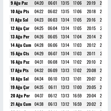
9 Ağu Paz
04:20
06:01
13:15
17:06
20:19
21:52
10 Ağu Pts
04:22
06:02
13:15
17:06
20:18
21:50
11 Ağu Sal
04:23
06:03
13:14
17:05
20:16
21:49
12 Ağu Çar
04:25
06:04
13:14
17:05
20:15
21:47
13 Ağu Per
04:26
06:05
13:14
17:04
20:14
21:45
14 Ağu Cum
04:28
06:06
13:14
17:03
20:12
21:43
15 Ağu Cts
04:29
06:07
13:14
17:03
20:11
21:41
16 Ağu Paz
04:31
06:08
13:14
17:02
20:10
21:40
17 Ağu Pts
04:32
06:09
13:13
17:02
20:08
21:38
18 Ağu Sal
04:34
06:10
13:13
17:01
20:07
21:36
19 Ağu Çar
04:35
06:11
13:13
17:00
20:05
21:34
20 Ağu Per
04:37
06:12
13:13
16:59
20:04
21:32
21 Ağu Cum
04:38
06:13
13:12
16:59
20:02
21:30