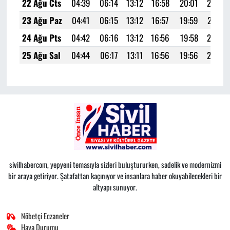
22 Ağu Cts
04:39
06:14
13:12
16:58
20:01
21:28
23 Ağu Paz
04:41
06:15
13:12
16:57
19:59
21:27
24 Ağu Pts
04:42
06:16
13:12
16:56
19:58
21:25
25 Ağu Sal
04:44
06:17
13:11
16:56
19:56
21:23
sivilhabercom, yepyeni temasıyla sizleri buluştururken, sadelik ve modernizmi
bir araya getiriyor. Şatafattan kaçınıyor ve insanlara haber okuyabilecekleri bir
altyapı sunuyor.
Nöbetçi Eczaneler
Hava Durumu