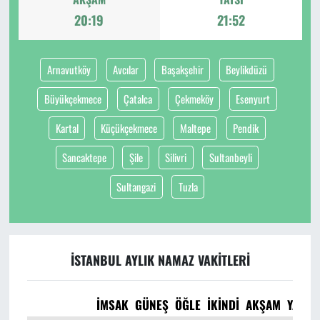
20:19
21:52
Arnavutköy
Avcılar
Başakşehir
Beylikdüzü
Büyükçekmece
Çatalca
Çekmeköy
Esenyurt
Kartal
Küçükçekmece
Maltepe
Pendik
Sancaktepe
Şile
Silivri
Sultanbeyli
Sultangazi
Tuzla
İSTANBUL AYLIK NAMAZ VAKITLERI
İMSAK
GÜNEŞ
ÖĞLE
İKINDI
AKŞAM
YATSI