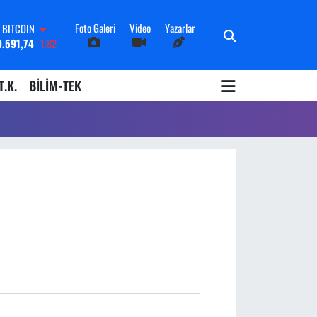
Foto Galeri
Video
Yazarlar
BITCOIN
9.591,74
-1.82
DOLAR
5,43620
0.02
T.K.
BİLİM-TEK
EURO
3,38690
0.19
STERLİN
1,60380
0.18
G.ALTIN
62,09000
0.19
BİST100
14.598,00
0