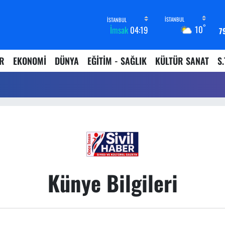
°
10
İmsak
04:19
7
4
ER
EKONOMİ
DÜNYA
EĞİTİM - SAĞLIK
KÜLTÜR SANAT
S.
5
6
68
Künye Bilgileri