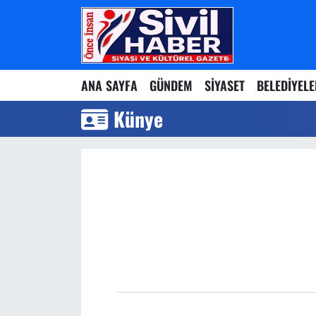
Nöbetçi Eczaneler
ANA SAYFA
GÜNDEM
SİYASET
BELEDİYEL
Hava Durumu
Künye
Namaz Vakitleri
Trafik Durumu
Süper Lig Puan Durumu ve Fikstür
Tüm Manşetler
Son Dakika Haberleri
Haber Arşivi