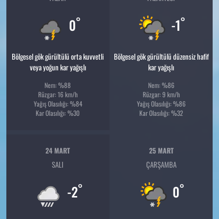
°
°
0
-1
Bölgesel gök gürültülü orta kuvvetli
Bölgesel gök gürültülü düzensiz hafif
veya yoğun kar yağışlı
kar yağışlı
Nem: %88
Nem: %86
Rüzgar: 16 km/h
Rüzgar: 9 km/h
Yağış Olasılığı: %84
Yağış Olasılığı: %86
Kar Olasılığı: %30
Kar Olasılığı: %32
24 MART
25 MART
SALI
ÇARŞAMBA
°
°
-2
0