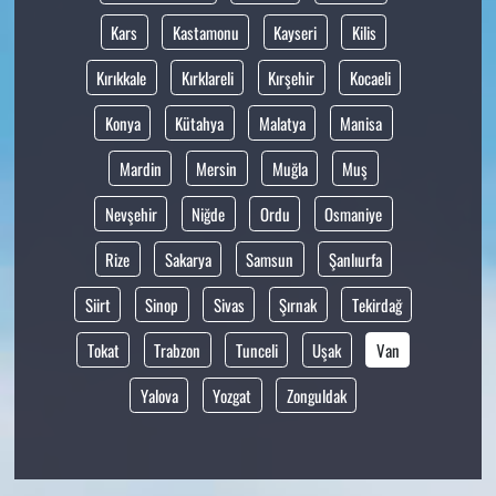
Kars
Kastamonu
Kayseri
Kilis
Kırıkkale
Kırklareli
Kırşehir
Kocaeli
Konya
Kütahya
Malatya
Manisa
Mardin
Mersin
Muğla
Muş
Nevşehir
Niğde
Ordu
Osmaniye
Rize
Sakarya
Samsun
Şanlıurfa
Siirt
Sinop
Sivas
Şırnak
Tekirdağ
Tokat
Trabzon
Tunceli
Uşak
Van
Yalova
Yozgat
Zonguldak