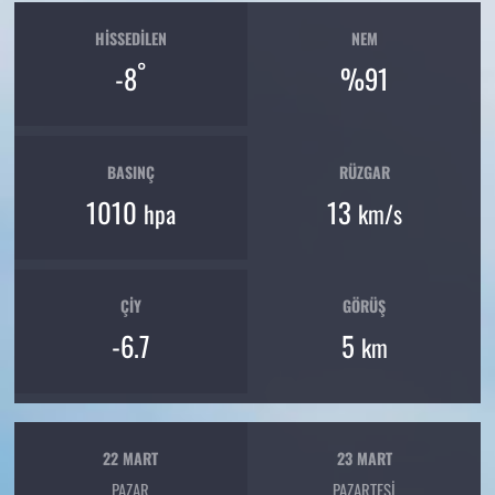
HISSEDILEN
NEM
°
-8
%91
BASINÇ
RÜZGAR
1010
13
hpa
km/s
ÇIY
GÖRÜŞ
-6.7
5
km
22 MART
23 MART
PAZAR
PAZARTESI