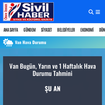
Nöbetçi Eczaneler
Hava Durumu
ANA SAYFA
GÜNDEM
SİYASET
BELEDİYELER
EKONOMİ
DÜN
Namaz Vakitleri
Van Hava Durumu
Trafik Durumu
Van Bugün, Yarın ve 1 Haftalık Hava
Süper Lig Puan Durumu ve Fikstür
Durumu Tahmini
Tüm Manşetler
ŞU AN
Son Dakika Haberleri
Haber Arşivi