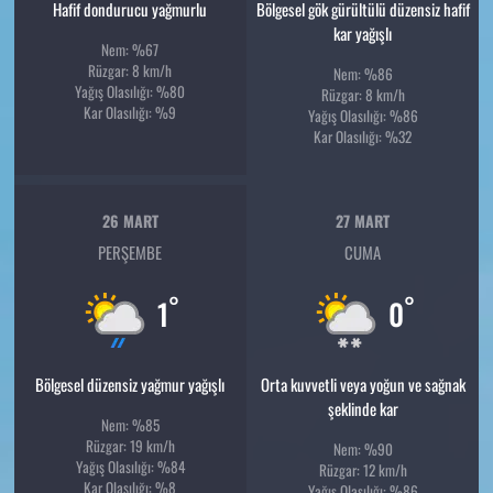
Hafif dondurucu yağmurlu
Bölgesel gök gürültülü düzensiz hafif
kar yağışlı
Nem: %67
Rüzgar: 8 km/h
Nem: %86
Yağış Olasılığı: %80
Rüzgar: 8 km/h
Kar Olasılığı: %9
Yağış Olasılığı: %86
Kar Olasılığı: %32
26 MART
27 MART
PERŞEMBE
CUMA
°
°
1
0
Bölgesel düzensiz yağmur yağışlı
Orta kuvvetli veya yoğun ve sağnak
şeklinde kar
Nem: %85
Rüzgar: 19 km/h
Nem: %90
Yağış Olasılığı: %84
Rüzgar: 12 km/h
Kar Olasılığı: %8
Yağış Olasılığı: %86