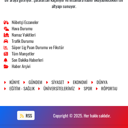
altyapı sunuyor.
Nöbetçi Eczaneler
Hava Durumu
Namaz Vakitleri
Trafik Durumu
Süper Lig Puan Durumu ve Fikstür
Tüm Manşetler
Son Dakika Haberleri
Haber Arşivi
KÜNYE
GÜNDEM
SİYASET
EKONOMİ
DÜNYA
EĞİTİM - SAĞLIK
ÜNİVERSİTELERİMİZ
SPOR
RÖPORTAJ
RSS
Copyright © 2025. Her hakkı saklıdır.