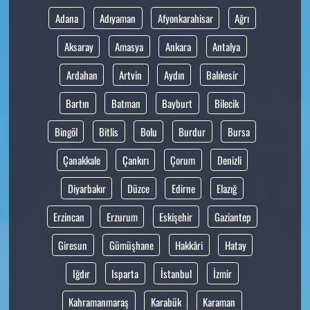
Adana
Adıyaman
Afyonkarahisar
Ağrı
Aksaray
Amasya
Ankara
Antalya
Ardahan
Artvin
Aydın
Balıkesir
Bartın
Batman
Bayburt
Bilecik
Bingöl
Bitlis
Bolu
Burdur
Bursa
Çanakkale
Çankırı
Çorum
Denizli
Diyarbakır
Düzce
Edirne
Elazığ
Erzincan
Erzurum
Eskişehir
Gaziantep
Giresun
Gümüşhane
Hakkâri
Hatay
Iğdır
Isparta
İstanbul
İzmir
Kahramanmaraş
Karabük
Karaman