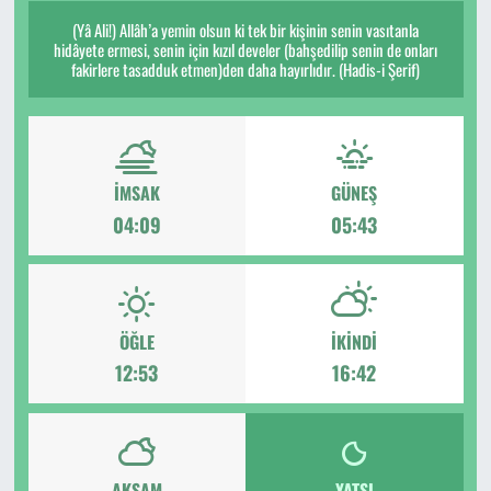
(Yâ Ali!) Allâh’a yemin olsun ki tek bir kişinin senin vasıtanla
hidâyete ermesi, senin için kızıl develer (bahşedilip senin de onları
fakirlere tasadduk etmen)den daha hayırlıdır. (Hadis-i Şerif)
İMSAK
GÜNEŞ
04:09
05:43
ÖĞLE
İKINDI
12:53
16:42
AKŞAM
YATSI