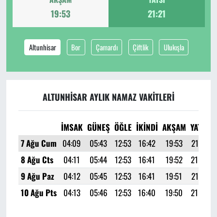
19:53
21:21
Altunhisar
Bor
Çamardı
Çiftlik
Ulukışla
ALTUNHISAR AYLIK NAMAZ VAKITLERI
İMSAK
GÜNEŞ
ÖĞLE
İKINDI
AKŞAM
YATSI
7 Ağu Cum
04:09
05:43
12:53
16:42
19:53
21:21
8 Ağu Cts
04:11
05:44
12:53
16:41
19:52
21:20
9 Ağu Paz
04:12
05:45
12:53
16:41
19:51
21:18
10 Ağu Pts
04:13
05:46
12:53
16:40
19:50
21:16