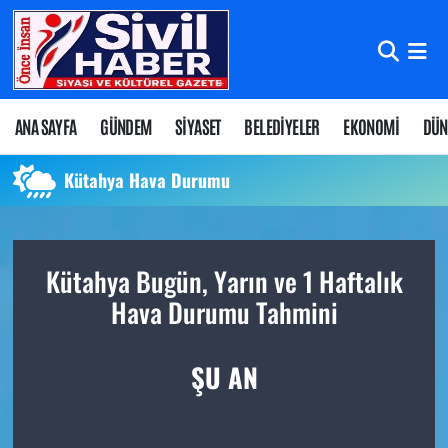
Nöbetçi Eczaneler
Hava Durumu
ANA SAYFA
GÜNDEM
SİYASET
BELEDİYELER
EKONOMİ
DÜN
Namaz Vakitleri
Kütahya Hava Durumu
Trafik Durumu
Kütahya Bugün, Yarın ve 1 Haftalık
Süper Lig Puan Durumu ve Fikstür
Hava Durumu Tahmini
Tüm Manşetler
ŞU AN
Son Dakika Haberleri
Haber Arşivi