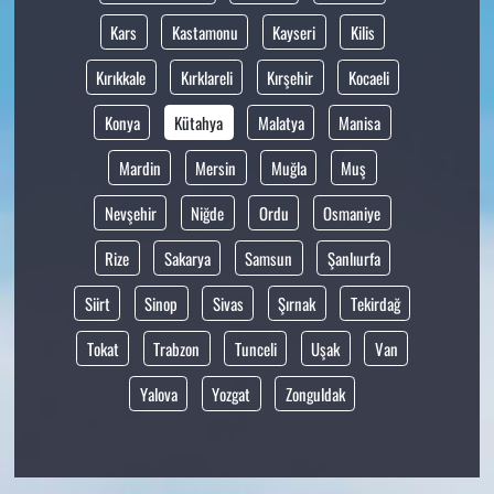
Kars
Kastamonu
Kayseri
Kilis
Kırıkkale
Kırklareli
Kırşehir
Kocaeli
Konya
Kütahya
Malatya
Manisa
Mardin
Mersin
Muğla
Muş
Nevşehir
Niğde
Ordu
Osmaniye
Rize
Sakarya
Samsun
Şanlıurfa
Siirt
Sinop
Sivas
Şırnak
Tekirdağ
Tokat
Trabzon
Tunceli
Uşak
Van
Yalova
Yozgat
Zonguldak