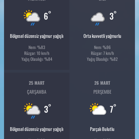
°
°
6
3
Bölgesel düzensiz yağmur yağışlı
Orta kuvvetli yağmurlu
Nem: %83
Nem: %96
Rüzgar: 10 km/h
Rüzgar: 7 km/h
Yağış Olasılığı: %84
Yağış Olasılığı: %82
25 MART
26 MART
ÇARŞAMBA
PERŞEMBE
°
°
3
7
Bölgesel düzensiz yağmur yağışlı
Parçalı Bulutlu