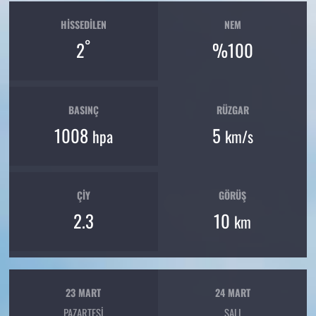
HISSEDILEN
NEM
°
2
%100
BASINÇ
RÜZGAR
1008
5
hpa
km/s
ÇIY
GÖRÜŞ
2.3
10
km
23 MART
24 MART
PAZARTESI
SALI