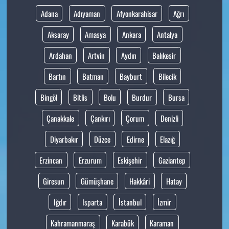
Adana
Adıyaman
Afyonkarahisar
Ağrı
Aksaray
Amasya
Ankara
Antalya
Ardahan
Artvin
Aydın
Balıkesir
Bartın
Batman
Bayburt
Bilecik
Bingöl
Bitlis
Bolu
Burdur
Bursa
Çanakkale
Çankırı
Çorum
Denizli
Diyarbakır
Düzce
Edirne
Elazığ
Erzincan
Erzurum
Eskişehir
Gaziantep
Giresun
Gümüşhane
Hakkâri
Hatay
Iğdır
Isparta
İstanbul
İzmir
Kahramanmaraş
Karabük
Karaman