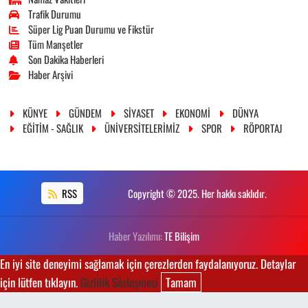
Trafik Durumu
Süper Lig Puan Durumu ve Fikstür
Tüm Manşetler
Son Dakika Haberleri
Haber Arşivi
KÜNYE
GÜNDEM
SİYASET
EKONOMİ
DÜNYA
EĞİTİM - SAĞLIK
ÜNİVERSİTELERİMİZ
SPOR
RÖPORTAJ
RSS
Copyright © 2025. Her hakkı saklıdır.
Haber Yazılımı:
TE Bilişim
En iyi site deneyimi sağlamak için çerezlerden faydalanıyoruz. Detaylar
için lütfen tıklayın.
Gizlilik Sözleşmesi
Tamam