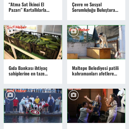
“Atma Sat İkinci El
Çevre ve Sosyal
Pazarı” Kartallılarla
Sorumluluğu Buluşturan
Buluştu
Anlamlı İş Birliği
Gıda Bankası ihtiyaç
Maltepe Belediyesi patili
sahiplerine en taze
kahramanları afetlere
ürünleri sunuyor
hazırlanıyor