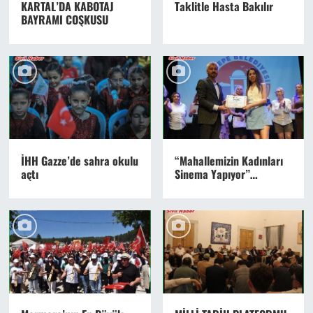
KARTAL’DA KABOTAJ
Taklitle Hasta Bakılır
BAYRAMI COŞKUSU
İHH Gazze’de sahra okulu
“Mahallemizin Kadınları
açtı
Sinema Yapıyor”
projesinin yeni filmleri
büyük beğeni topladı