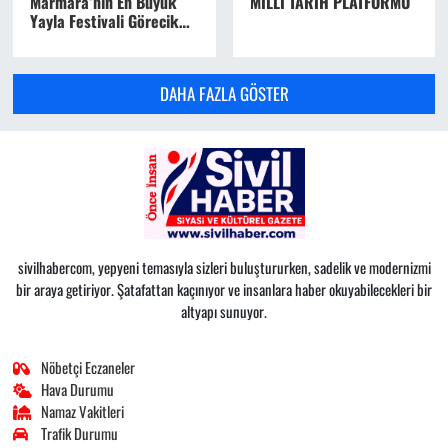
Marmara’nın En Büyük
MİLLİ TARİH PLATFORMU
Yayla Festivali Görecik
Yaylası’nda Başlıyor
DAHA FAZLA GÖSTER
sivilhabercom, yepyeni temasıyla sizleri buluştururken, sadelik ve modernizmi
bir araya getiriyor. Şatafattan kaçınıyor ve insanlara haber okuyabilecekleri bir
altyapı sunuyor.
Nöbetçi Eczaneler
Hava Durumu
Namaz Vakitleri
Trafik Durumu