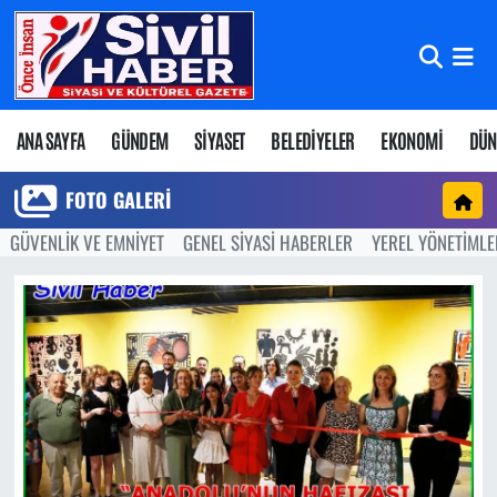
Nöbetçi Eczaneler
Hava Durumu
ANA SAYFA
GÜNDEM
SİYASET
BELEDİYELER
EKONOMİ
DÜN
Namaz Vakitleri
FOTO GALERI
GÜVENLİK VE EMNİYET
GENEL SİYASİ HABERLER
YEREL YÖNETİMLE
Trafik Durumu
Süper Lig Puan Durumu ve Fikstür
Tüm Manşetler
Son Dakika Haberleri
Haber Arşivi