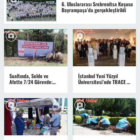
6. Uluslararası Srebrenitsa Koşusu
Bayrampaşa’da gerçekleştirildi
Sualtında, Selde ve
İstanbul Yeni Yüzyıl
Afette 7/24 Görevde:
Üniversitesi’nde TRACE -
ŞUAK Bölgenin Can
Grafik Tasarım Bitirme
Simidi Oldu!
Projesi Sergisi Açıldı