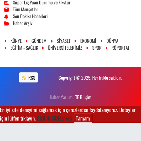
Süper Lig Puan Durumu ve Fikstür
Tüm Manşetler
Son Dakika Haberleri
Haber Arşivi
KÜNYE
GÜNDEM
SİYASET
EKONOMİ
DÜNYA
EĞİTİM - SAĞLIK
ÜNİVERSİTELERİMİZ
SPOR
RÖPORTAJ
RSS
Copyright © 2025. Her hakkı saklıdır.
Haber Yazılımı:
TE Bilişim
En iyi site deneyimi sağlamak için çerezlerden faydalanıyoruz. Detaylar
için lütfen tıklayın.
Gizlilik Sözleşmesi
Tamam