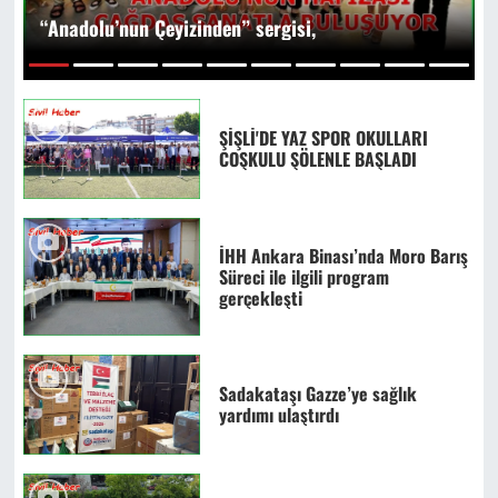
“Anadolu’nun Çeyizinden” sergisi,
1
2
3
4
5
6
7
8
9
10
ŞİŞLİ'DE YAZ SPOR OKULLARI
COŞKULU ŞÖLENLE BAŞLADI
İHH Ankara Binası’nda Moro Barış
Süreci ile ilgili program
gerçekleşti
Sadakataşı Gazze’ye sağlık
yardımı ulaştırdı