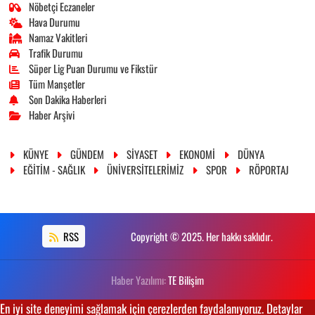
Nöbetçi Eczaneler
Hava Durumu
Namaz Vakitleri
Trafik Durumu
Süper Lig Puan Durumu ve Fikstür
Tüm Manşetler
Son Dakika Haberleri
Haber Arşivi
KÜNYE
GÜNDEM
SİYASET
EKONOMİ
DÜNYA
EĞİTİM - SAĞLIK
ÜNİVERSİTELERİMİZ
SPOR
RÖPORTAJ
RSS
Copyright © 2025. Her hakkı saklıdır.
Haber Yazılımı:
TE Bilişim
En iyi site deneyimi sağlamak için çerezlerden faydalanıyoruz. Detaylar