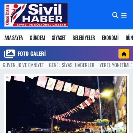
Nöbetçi Eczaneler
Hava Durumu
ANA SAYFA
GÜNDEM
SİYASET
BELEDİYELER
EKONOMİ
DÜN
Namaz Vakitleri
FOTO GALERI
GÜVENLİK VE EMNİYET
GENEL SİYASİ HABERLER
YEREL YÖNETİMLE
Trafik Durumu
Süper Lig Puan Durumu ve Fikstür
Tüm Manşetler
Son Dakika Haberleri
Haber Arşivi