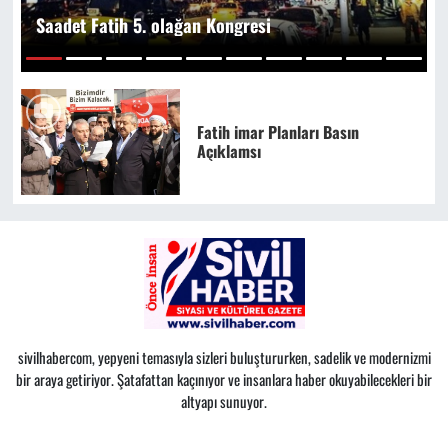
Saadet Fatih 5. olağan Kongresi
1
2
3
4
5
6
7
8
9
10
Fatih imar Planları Basın
Açıklamsı
sivilhabercom, yepyeni temasıyla sizleri buluştururken, sadelik ve modernizmi
bir araya getiriyor. Şatafattan kaçınıyor ve insanlara haber okuyabilecekleri bir
altyapı sunuyor.