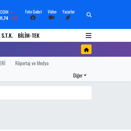
Foto Galeri
Video
Yazarlar
TCOIN
91,74
-1.82
OLAR
3620
0.02
S.T.K.
BİLİM-TEK
URO
8690
0.19
ERLİN
0380
0.18
ALTIN
ERİ
Röportaj ve Medya
09000
0.19
İST100
Diğer
598,00
0