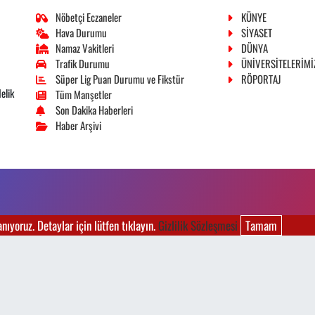
Nöbetçi Eczaneler
KÜNYE
Hava Durumu
SİYASET
Namaz Vakitleri
DÜNYA
Trafik Durumu
ÜNİVERSİTELERİMİ
Süper Lig Puan Durumu ve Fikstür
RÖPORTAJ
elik
Tüm Manşetler
Son Dakika Haberleri
Haber Arşivi
ıyoruz. Detaylar için lütfen tıklayın.
Gizlilik Sözleşmesi
Tamam