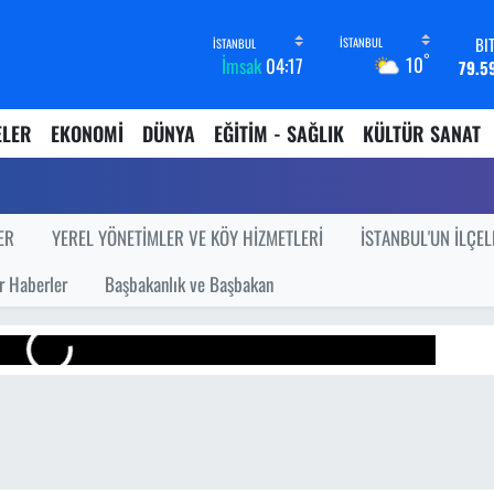
BI
°
10
İmsak
04:17
79.5
D
45,4
ELER
EKONOMİ
DÜNYA
EĞİTİM - SAĞLIK
KÜLTÜR SANAT
E
53,3
ST
61,6
G.
ER
YEREL YÖNETİMLER VE KÖY HİZMETLERİ
İSTANBUL'UN İLÇEL
6862,
B
r Haberler
Başbakanlık ve Başbakan
14.