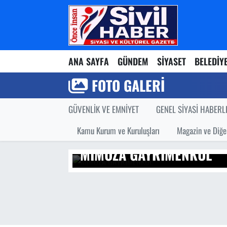
Nöbetçi Eczaneler
ANA SAYFA
GÜNDEM
SİYASET
BELEDİY
Hava Durumu
FOTO GALERI
Namaz Vakitleri
GÜVENLİK VE EMNİYET
GENEL SİYASİ HABERL
Trafik Durumu
Kamu Kurum ve Kuruluşları
Magazin ve Diğe
Süper Lig Puan Durumu ve Fikstür
MİMOZA GAYRIMENKUL
Tüm Manşetler
Son Dakika Haberleri
Haber Arşivi