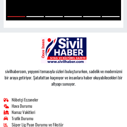
1
2
3
4
5
6
sivilhabercom, yepyeni temasıyla sizleri buluştururken, sadelik ve modernizmi
bir araya getiriyor. Şatafattan kaçınıyor ve insanlara haber okuyabilecekleri bir
altyapı sunuyor.
Nöbetçi Eczaneler
Hava Durumu
Namaz Vakitleri
Trafik Durumu
Süper Lig Puan Durumu ve Fikstür