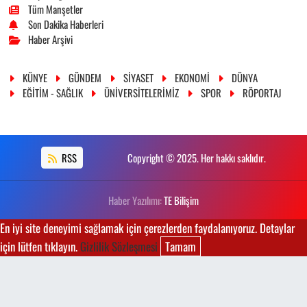
Tüm Manşetler
Son Dakika Haberleri
Haber Arşivi
KÜNYE
GÜNDEM
SİYASET
EKONOMİ
DÜNYA
EĞİTİM - SAĞLIK
ÜNİVERSİTELERİMİZ
SPOR
RÖPORTAJ
RSS
Copyright © 2025. Her hakkı saklıdır.
Haber Yazılımı:
TE Bilişim
En iyi site deneyimi sağlamak için çerezlerden faydalanıyoruz. Detaylar
için lütfen tıklayın.
Gizlilik Sözleşmesi
Tamam