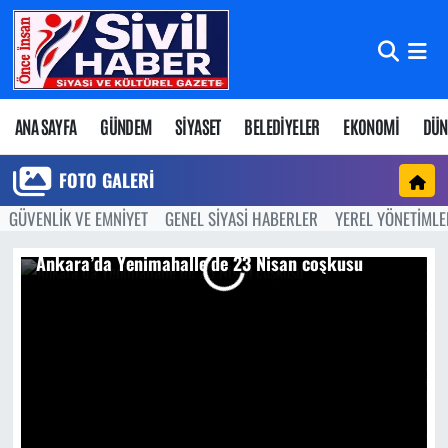
Nöbetçi Eczaneler
Hava Durumu
ANA SAYFA
GÜNDEM
SİYASET
BELEDİYELER
EKONOMİ
DÜN
Namaz Vakitleri
FOTO GALERI
GÜVENLİK VE EMNİYET
GENEL SİYASİ HABERLER
YEREL YÖNETİMLE
Trafik Durumu
Ankara’da Yenimahalle’de 23 Nisan coşkusu
Süper Lig Puan Durumu ve Fikstür
Tüm Manşetler
Son Dakika Haberleri
Haber Arşivi