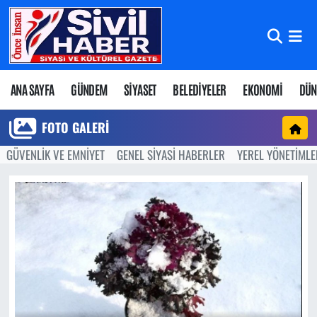
Nöbetçi Eczaneler
Hava Durumu
ANA SAYFA
GÜNDEM
SİYASET
BELEDİYELER
EKONOMİ
DÜN
Namaz Vakitleri
FOTO GALERI
GÜVENLİK VE EMNİYET
GENEL SİYASİ HABERLER
YEREL YÖNETİMLE
Trafik Durumu
Süper Lig Puan Durumu ve Fikstür
Tüm Manşetler
Son Dakika Haberleri
Haber Arşivi