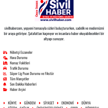
sivilhabercom, yepyeni temasıyla sizleri buluştururken, sadelik ve modernizmi
bir araya getiriyor. Şatafattan kaçınıyor ve insanlara haber okuyabilecekleri bir
altyapı sunuyor.
Nöbetçi Eczaneler
Hava Durumu
Namaz Vakitleri
Trafik Durumu
Süper Lig Puan Durumu ve Fikstür
Tüm Manşetler
Son Dakika Haberleri
Haber Arşivi
KÜNYE
GÜNDEM
SİYASET
EKONOMİ
DÜNYA
EĞİTİM - SAĞLIK
ÜNİVERSİTELERİMİZ
SPOR
RÖPORTAJ