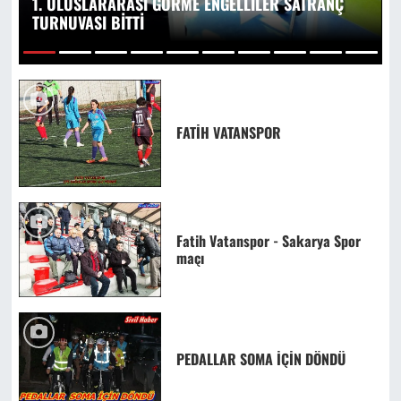
1. ULUSLARARASI GÖRME ENGELLİLER SATRANÇ
TURNUVASI BİTTİ
1
2
3
4
5
6
7
8
9
10
FATİH VATANSPOR
Fatih Vatanspor - Sakarya Spor
maçı
PEDALLAR SOMA İÇİN DÖNDÜ