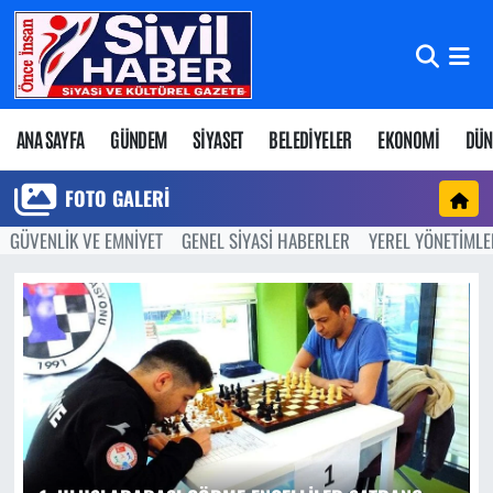
Nöbetçi Eczaneler
Hava Durumu
ANA SAYFA
GÜNDEM
SİYASET
BELEDİYELER
EKONOMİ
DÜN
Namaz Vakitleri
FOTO GALERI
GÜVENLİK VE EMNİYET
GENEL SİYASİ HABERLER
YEREL YÖNETİMLE
Trafik Durumu
Süper Lig Puan Durumu ve Fikstür
Tüm Manşetler
Son Dakika Haberleri
Haber Arşivi