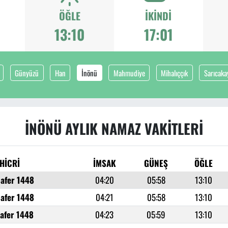
ÖĞLE
İKINDI
13:10
17:01
Günyüzü
Han
İnönü
Mahmudiye
Mihalıççık
Sarıcaka
İNÖNÜ AYLIK NAMAZ VAKITLERI
HİCRİ
İMSAK
GÜNEŞ
ÖĞLE
Safer 1448
04:20
05:58
13:10
Safer 1448
04:21
05:58
13:10
Safer 1448
04:23
05:59
13:10