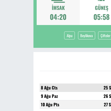
İMSAK
GÜNEŞ
04:20
05:58
Alpu
Beylikova
Çifteler
8 Ağu Cts
25 
9 Ağu Paz
26 
10 Ağu Pts
27 