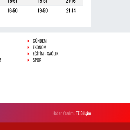
16:51
19:51
21:16
16:50
19:50
21:14
GÜNDEM
EKONOMİ
EĞİTİM - SAĞLIK
Z
SPOR
Haber Yazılımı:
TE Bilişim