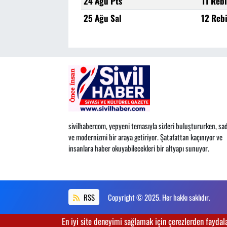
24 Ağu Pts
11 Reb
25 Ağu Sal
12 Reb
sivilhabercom, yepyeni temasıyla sizleri buluştururken, sad
ve modernizmi bir araya getiriyor. Şatafattan kaçınıyor ve
insanlara haber okuyabilecekleri bir altyapı sunuyor.
RSS
Copyright © 2025. Her hakkı saklıdır.
En iyi site deneyimi sağlamak için çerezlerden faydalan