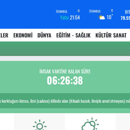
BI
°
10
Yatsı
21:54
79.5
D
45,4
ELER
EKONOMİ
DÜNYA
EĞİTİM - SAĞLIK
KÜLTÜR SANAT
E
53,3
ST
61,6
G.
6862,
İMSAK VAKTİNE KALAN SÜRE
B
06:26:38
14.
orktuğum kimse, ilmi (sadece) dilinde olan (itikadı bozuk, ilmiyle amel etmeyen) müna