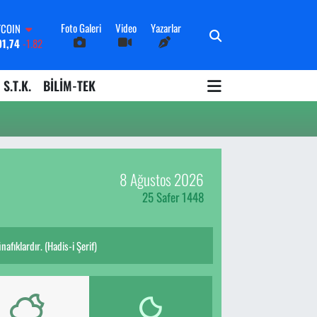
Foto Galeri
Video
Yazarlar
TCOIN
91,74
-1.82
OLAR
3620
0.02
S.T.K.
BİLİM-TEK
URO
8690
0.19
ERLİN
0380
0.18
ALTIN
09000
0.19
8 Ağustos 2026
İST100
598,00
0
25 Safer 1448
fıklardır. (Hadis-i Şerif)