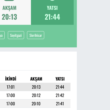
AKŞAM
YATSI
20:13
21:44
ya
Seyitgazi
Sivrihisar
İKINDI
AKŞAM
YATSI
17:01
20:13
21:44
17:00
20:12
21:42
17:00
20:10
21:41