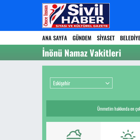
Nöbetçi Eczaneler
ANA SAYFA
GÜNDEM
SİYASET
BELEDİY
Hava Durumu
İnönü Namaz Vakitleri
Namaz Vakitleri
Trafik Durumu
Eskişehir
Süper Lig Puan Durumu ve Fikstür
Tüm Manşetler
Ümmetim hakkında en çok k
Son Dakika Haberleri
Haber Arşivi