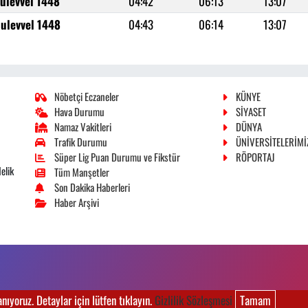
iulevvel 1448
04:42
06:13
13:07
iulevvel 1448
04:43
06:14
13:07
Nöbetçi Eczaneler
KÜNYE
Hava Durumu
SİYASET
Namaz Vakitleri
DÜNYA
Trafik Durumu
ÜNİVERSİTELERİMİ
Süper Lig Puan Durumu ve Fikstür
RÖPORTAJ
elik
Tüm Manşetler
Son Dakika Haberleri
Haber Arşivi
ıyoruz. Detaylar için lütfen tıklayın.
Gizlilik Sözleşmesi
Tamam