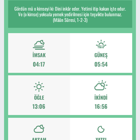
Gördün mü o kimseyi ki: Dini inkâr eder. Yetimi itip kakan işte odur.
Ve (o kimse) yoksula yemek yedirilmesi için teşvikte bulunmaz.
(Mâûn Sûresi, 1-2-3)
İMSAK
GÜNEŞ
04:17
05:54
ÖĞLE
İKINDI
13:06
16:56
AKŞAM
YATSI