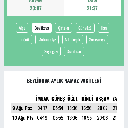
20:07
21:37
Alpu
Beylikova
Çifteler
Günyüzü
Han
İnönü
Mahmudiye
Mihalıççık
Sarıcakaya
Seyitgazi
Sivrihisar
BEYLIKOVA AYLIK NAMAZ VAKITLERI
İMSAK
GÜNEŞ
ÖĞLE
İKINDI
AKŞAM
YATSI
9 Ağu Paz
04:17
05:54
13:06
16:56
20:07
21:37
10 Ağu Pts
04:19
05:55
13:06
16:55
20:06
21:36