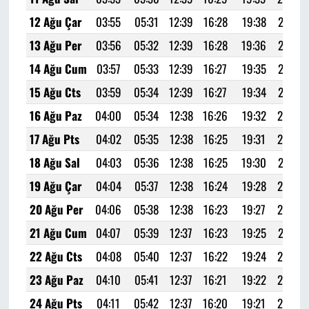
12 Ağu Çar
03:55
05:31
12:39
16:28
19:38
21:07
13 Ağu Per
03:56
05:32
12:39
16:28
19:36
21:05
14 Ağu Cum
03:57
05:33
12:39
16:27
19:35
21:04
15 Ağu Cts
03:59
05:34
12:39
16:27
19:34
21:02
16 Ağu Paz
04:00
05:34
12:38
16:26
19:32
21:00
17 Ağu Pts
04:02
05:35
12:38
16:25
19:31
20:58
18 Ağu Sal
04:03
05:36
12:38
16:25
19:30
20:57
19 Ağu Çar
04:04
05:37
12:38
16:24
19:28
20:55
20 Ağu Per
04:06
05:38
12:38
16:23
19:27
20:53
21 Ağu Cum
04:07
05:39
12:37
16:23
19:25
20:51
22 Ağu Cts
04:08
05:40
12:37
16:22
19:24
20:50
23 Ağu Paz
04:10
05:41
12:37
16:21
19:22
20:48
24 Ağu Pts
04:11
05:42
12:37
16:20
19:21
20:46