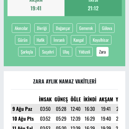
19:41
21:12
Akıncılar
Divriği
Doğanşar
Gemerek
Gölova
Gürün
Hafik
İmranlı
Kangal
Koyulhisar
Şarkışla
Suşehri
Ulaş
Yıldızeli
Zara
ZARA AYLIK NAMAZ VAKITLERI
İMSAK
GÜNEŞ
ÖĞLE
İKINDI
AKŞAM
YATSI
9 Ağu Paz
03:50
05:28
12:40
16:30
19:41
21:12
10 Ağu Pts
03:52
05:29
12:39
16:29
19:40
21:10
11 Ağu Sal
03:53
05:30
12:39
16:29
19:39
21:09