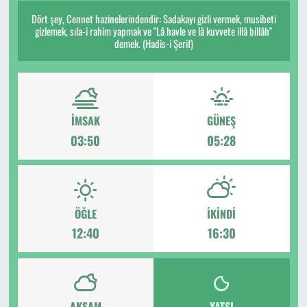
Dört şey, Cennet hazinelerindendir: Sadakayı gizli vermek, musibeti
gizlemek, sıla-i rahim yapmak ve "Lâ havle ve lâ kuvvete illâ billâh"
demek. (Hadis-i Şerif)
İMSAK
GÜNEŞ
03:50
05:28
ÖĞLE
İKINDI
12:40
16:30
AKŞAM
YATSI