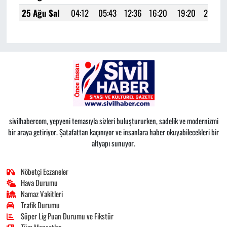
25 Ağu Sal
04:12
05:43
12:36
16:20
19:20
20:44
sivilhabercom, yepyeni temasıyla sizleri buluştururken, sadelik ve modernizmi
bir araya getiriyor. Şatafattan kaçınıyor ve insanlara haber okuyabilecekleri bir
altyapı sunuyor.
Nöbetçi Eczaneler
Hava Durumu
Namaz Vakitleri
Trafik Durumu
Süper Lig Puan Durumu ve Fikstür
Tüm Manşetler