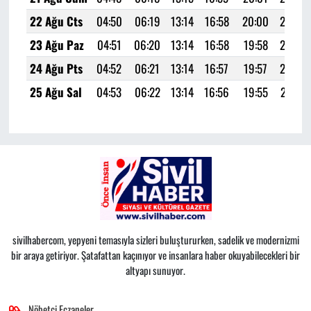
22 Ağu Cts
04:50
06:19
13:14
16:58
20:00
21:23
23 Ağu Paz
04:51
06:20
13:14
16:58
19:58
21:22
24 Ağu Pts
04:52
06:21
13:14
16:57
19:57
21:20
25 Ağu Sal
04:53
06:22
13:14
16:56
19:55
21:18
sivilhabercom, yepyeni temasıyla sizleri buluştururken, sadelik ve modernizmi
bir araya getiriyor. Şatafattan kaçınıyor ve insanlara haber okuyabilecekleri bir
altyapı sunuyor.
Nöbetçi Eczaneler