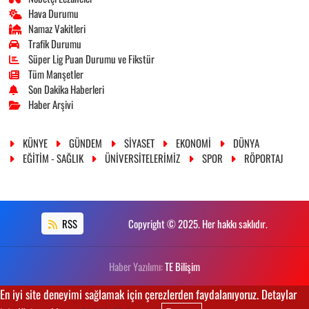
Hava Durumu
Namaz Vakitleri
Trafik Durumu
Süper Lig Puan Durumu ve Fikstür
Tüm Manşetler
Son Dakika Haberleri
Haber Arşivi
KÜNYE
GÜNDEM
SİYASET
EKONOMİ
DÜNYA
EĞİTİM - SAĞLIK
ÜNİVERSİTELERİMİZ
SPOR
RÖPORTAJ
RSS
Copyright © 2025. Her hakkı saklıdır.
Haber Yazılımı:
TE Bilişim
En iyi site deneyimi sağlamak için çerezlerden faydalanıyoruz. Detaylar