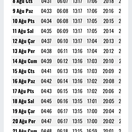
8 Ağu Cts
04:31
06:07
13:17
17:06
20:18
21:46
9 Ağu Paz
04:33
06:08
13:17
17:06
20:16
21:45
10 Ağu Pts
04:34
06:08
13:17
17:05
20:15
21:43
11 Ağu Sal
04:35
06:09
13:17
17:05
20:14
21:42
12 Ağu Çar
04:37
06:10
13:17
17:04
20:13
21:40
13 Ağu Per
04:38
06:11
13:16
17:04
20:12
21:38
14 Ağu Cum
04:39
06:12
13:16
17:03
20:10
21:37
15 Ağu Cts
04:41
06:13
13:16
17:03
20:09
21:35
16 Ağu Paz
04:42
06:14
13:16
17:02
20:08
21:33
17 Ağu Pts
04:43
06:15
13:16
17:02
20:06
21:32
18 Ağu Sal
04:45
06:16
13:15
17:01
20:05
21:30
19 Ağu Çar
04:46
06:17
13:15
17:00
20:04
21:28
20 Ağu Per
04:47
06:17
13:15
17:00
20:02
21:27
21 Ağu Cum
04:48
06:18
13:15
16:59
20:01
21:25