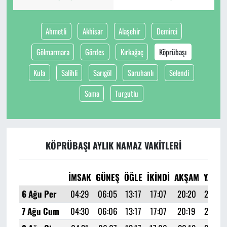
Ahmetli
Akhisar
Alaşehir
Demirci
Gölmarmara
Gördes
Kırkağaç
Köprübaşı
Kula
Salihli
Sarıgöl
Saruhanlı
Selendi
Soma
Turgutlu
KÖPRÜBAŞI AYLIK NAMAZ VAKITLERI
İMSAK
GÜNEŞ
ÖĞLE
İKINDI
AKŞAM
YATSI
6 Ağu Per
04:29
06:05
13:17
17:07
20:20
21:49
7 Ağu Cum
04:30
06:06
13:17
17:07
20:19
21:48