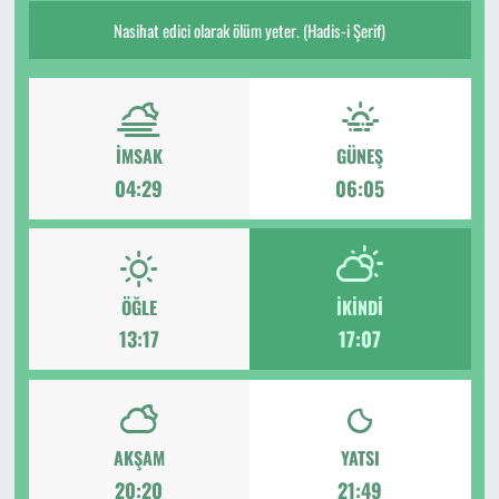
Nasihat edici olarak ölüm yeter. (Hadis-i Şerif)
İMSAK
GÜNEŞ
04:29
06:05
ÖĞLE
İKINDI
13:17
17:07
AKŞAM
YATSI
20:20
21:49