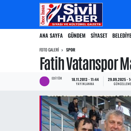
Nöbetçi Eczaneler
ANA SAYFA
GÜNDEM
SİYASET
BELEDİY
Hava Durumu
FOTO GALERI
SPOR
Namaz Vakitleri
Fatih Vatanspor 
Trafik Durumu
EDITÖR
18.11.2013 - 11:44
29.09.2025 - 1
Süper Lig Puan Durumu ve Fikstür
YAYINLANMA
GÜNCELLEM
Tüm Manşetler
Son Dakika Haberleri
Haber Arşivi