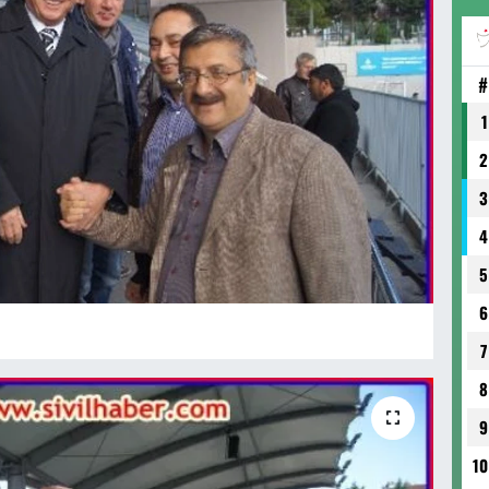
#
1
2
3
4
5
6
7
8
9
10