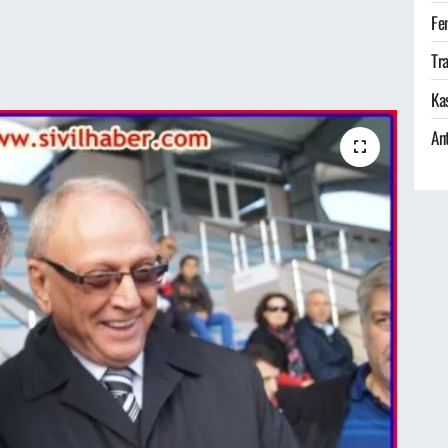
Fe
Tra
Ka
An