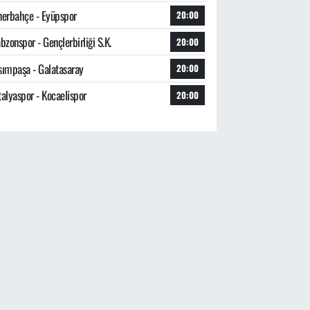
nerbahçe - Eyüpspor
20:00
bzonspor - Gençlerbirliği S.K.
20:00
sımpaşa - Galatasaray
20:00
talyaspor - Kocaelispor
20:00