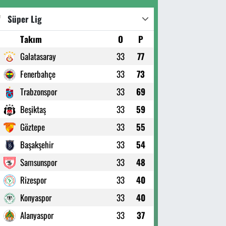
Süper Lig
Takım
O
P
Galatasaray
33
77
Fenerbahçe
33
73
Trabzonspor
33
69
Beşiktaş
33
59
Göztepe
33
55
Başakşehir
33
54
Samsunspor
33
48
Rizespor
33
40
Konyaspor
33
40
Alanyaspor
33
37