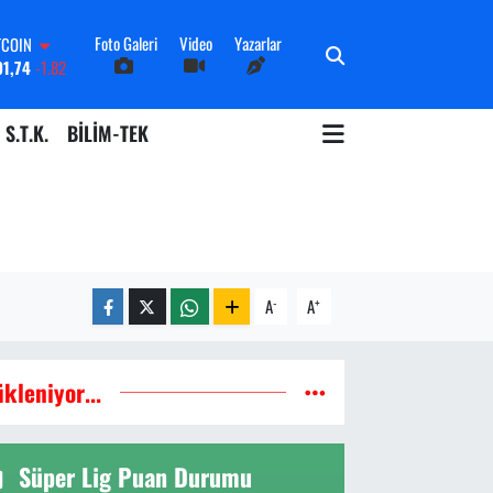
Foto Galeri
Video
Yazarlar
OLAR
3620
0.02
URO
8690
0.19
S.T.K.
BİLİM-TEK
ERLİN
0380
0.18
ALTIN
09000
0.19
İST100
598,00
0
TCOIN
91,74
-1.82
-
+
A
A
ükleniyor...
Süper Lig Puan Durumu