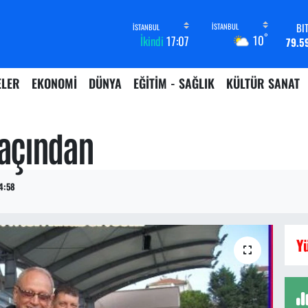
D
°
10
İkindi
17:07
45,4
E
53,3
ELER
EKONOMİ
DÜNYA
EĞİTİM - SAĞLIK
KÜLTÜR SANAT
ST
61,6
G.
6862,
Maçından
B
14.
BI
79.5
4:58
E
Y