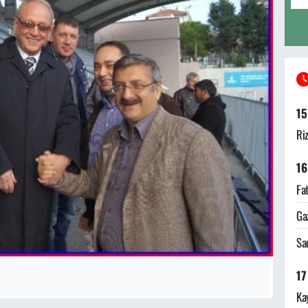
15
Ri
16
Fa
Ga
Sa
17
Ka