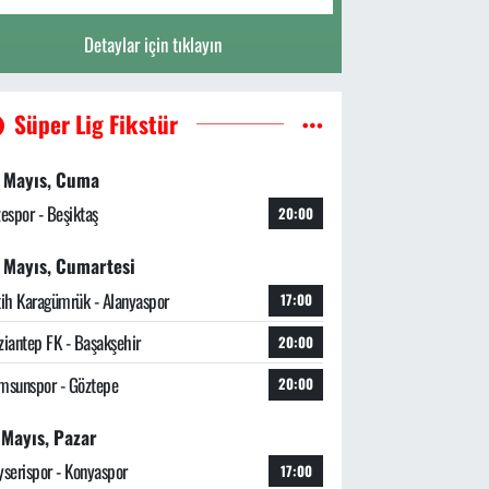
Detaylar için tıklayın
Süper Lig Fikstür
 Mayıs, Cuma
zespor - Beşiktaş
20:00
 Mayıs, Cumartesi
tih Karagümrük - Alanyaspor
17:00
ziantep FK - Başakşehir
20:00
msunspor - Göztepe
20:00
 Mayıs, Pazar
yserispor - Konyaspor
17:00