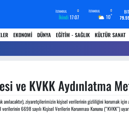
BI
°
10
İkindi
17:07
79.5
D
45,4
ELER
EKONOMİ
DÜNYA
EĞİTİM - SAĞLIK
KÜLTÜR SANAT
E
53,3
ST
61,6
G.
6862,
B
14.
mesi ve KVKK Aydınlatma Me
anılacaktır), ziyaretçilerimizin kişisel verilerinin gizliliğini korumak içi
l verilerinin 6698 sayılı Kişisel Verilerin Korunması Kanunu (“KVKK”) uyarı