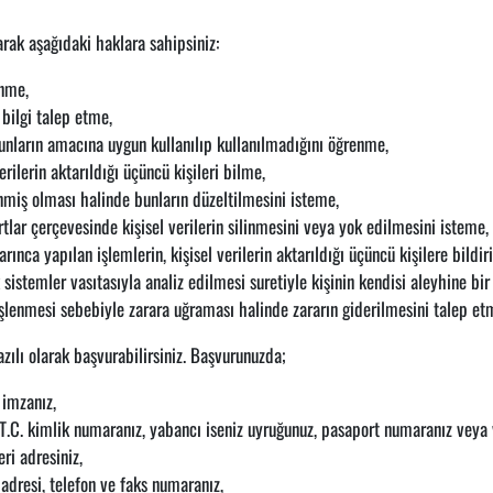
arak aşağıdaki haklara sahipsiniz:
enme,
 bilgi talep etme,
bunların amacına uygun kullanılıp kullanılmadığını öğrenme,
erilerin aktarıldığı üçüncü kişileri bilme,
lenmiş olması halinde bunların düzeltilmesini isteme,
lar çerçevesinde kişisel verilerin silinmesini veya yok edilmesini isteme,
arınca yapılan işlemlerin, kişisel verilerin aktarıldığı üçüncü kişilere bildi
sistemler vasıtasıyla analiz edilmesi suretiyle kişinin kendisi aleyhine bi
 işlenmesi sebebiyle zarara uğraması halinde zararın giderilmesini talep et
zılı olarak başvurabilirsiniz. Başvurunuzda;
 imzanız,
T.C. kimlik numaranız, yabancı iseniz uyruğunuz, pasaport numaranız veya
ri adresiniz,
adresi, telefon ve faks numaranız,