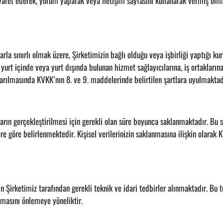
ziyaret ederek, yorum yaparak veya iletişim sayfasını kullanarak vermiş olma
larla sınırlı olmak üzere, Şirketimizin bağlı olduğu veya işbirliği yaptığı ku
yurt içinde veya yurt dışında bulunan hizmet sağlayıcılarına, iş ortaklarına
ktarılmasında KVKK’nın 8. ve 9. maddelerinde belirtilen şartlara uyulmaktad
çların gerçekleştirilmesi için gerekli olan süre boyunca saklanmaktadır. Bu 
re göre belirlenmektedir. Kişisel verilerinizin saklanmasına ilişkin olarak 
in Şirketimiz tarafından gerekli teknik ve idari tedbirler alınmaktadır. Bu te
lmasını önlemeye yöneliktir.