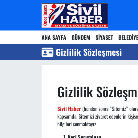
Nöbetçi Eczaneler
ANA SAYFA
GÜNDEM
SİYASET
BELEDİY
Hava Durumu
Gizlilik Sözleşmesi
Namaz Vakitleri
Trafik Durumu
Gizlilik Sözleş
Süper Lig Puan Durumu ve Fikstür
Tüm Manşetler
Sivil Haber
(bundan sonra “Sitemiz” olarak 
kapsamda, Sitemizi ziyaret edenlerin kişise
Son Dakika Haberleri
bilgileri sunmaktayız.
Haber Arşivi
Veri Sorumlusu