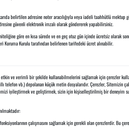
arıda belirtilen adresine noter aracılığıyla veya iadeli taahhütlü mektup 
resine güvenli elektronik imzalı olarak göndererek yapabilirsiniz.
niteliğine göre en kısa sürede ve en geç otuz gün içinde ücretsiz olarak son
eri Koruma Kurulu tarafından belirlenen tarifedeki ücret alınabilir.
etkin ve verimli bir şekilde kullanabilmelerini sağlamak için çerezler kull
akıllı telefon vb.) depolanan küçük metin dosyalarıdır. Çerezler, Sitemizin ç
izi iyileştirmek ve geliştirmek, sizin için kişiselleştirilmiş bir deneyim sun
nılmaktadır:
fonksiyonlarının çalışmasını sağlamak için gerekli olan çerezlerdir. Bu çe