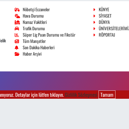
Nöbetçi Eczaneler
KÜNYE
Hava Durumu
SİYASET
Namaz Vakitleri
DÜNYA
Trafik Durumu
ÜNİVERSİTELERİMİ
Süper Lig Puan Durumu ve Fikstür
RÖPORTAJ
elik
Tüm Manşetler
Son Dakika Haberleri
Haber Arşivi
ıyoruz. Detaylar için lütfen tıklayın.
Gizlilik Sözleşmesi
Tamam