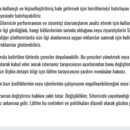
kullanışlı ve kişiselleştirilmiş hale getirmek için tercihlerinizi hatırlayan
ayesinde hatırlayabiliriz.
Sitemizin performansını ve ziyaretçi davranışlarını analiz etmek için kullan
ilgi gördüğünü, hangi bölümlerinin sorunlu olduğunu veya ziyaretçilerin Sit
iğer platformlarda size ilgi alanlarınıza uygun reklamlar sunmak için kull
reklamlar gösterebiliriz.
arıda belirtilen türlerde çerezler depolanabilir. Bu çerezleri yönetmek vey
olarak kabul eder ancak isterseniz tarayıcınızın ayarlarından bunu değiştireb
ize ilişkin detaylı bilgi için lütfen tarayıcınızın yardım menüsüne bakınız.
bazı özelliklerinin veya işlevlerinin çalışmasını engelleyebileceğini veya 
 zaman değiştirme hakkını saklı tutar. Değişiklikler, Sitemizde yayınlandığ
z anlamına gelir. Lütfen bu metinleri ve politikaları düzenli olarak gözden g