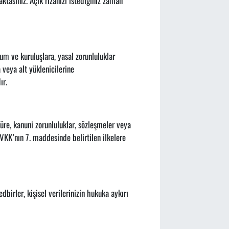
ktasınız. Açık rızanızı istediğiniz zaman
rum ve kuruluşlara, yasal zorunluluklar
 veya alt yüklenicilerine
ır.
süre, kanuni zorunluluklar, sözleşmeler veya
KVKK’nın 7. maddesinde belirtilen ilkelere
dbirler, kişisel verilerinizin hukuka aykırı