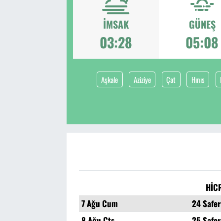
İMSAK
GÜNEŞ
03:28
05:08
Aşkale
Aziziye
Çat
Hınıs
HİC
7 Ağu Cum
24 Safe
8 Ağu Cts
25 Safe