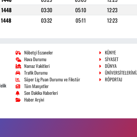
r 1448
03:30
05:10
12:23
r 1448
03:32
05:11
12:23
Nöbetçi Eczaneler
KÜNYE
Hava Durumu
SİYASET
Namaz Vakitleri
DÜNYA
Trafik Durumu
ÜNİVERSİTELERİMİ
Süper Lig Puan Durumu ve Fikstür
RÖPORTAJ
elik
Tüm Manşetler
Son Dakika Haberleri
Haber Arşivi