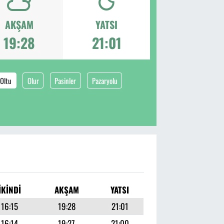
AKŞAM
YATSI
19:28
21:01
Oltu
Olur
Pasinler
Pazaryolu
İKINDI
AKŞAM
YATSI
16:15
19:28
21:01
16:14
19:27
21:00