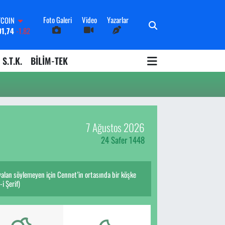
Foto Galeri
Video
Yazarlar
TCOIN
91,74
-1.82
OLAR
3620
0.02
S.T.K.
BİLİM-TEK
URO
8690
0.19
ERLİN
0380
0.18
ALTIN
09000
0.19
7 Ağustos 2026
İST100
598,00
0
24 Safer 1448
 yalan söylemeyen için Cennet’in ortasında bir köşke
i Şerif)