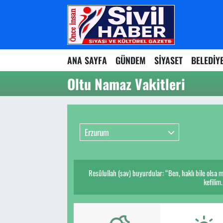
Nöbetçi Eczaneler
ANA SAYFA
GÜNDEM
SİYASET
BELEDİY
Hava Durumu
Oltu Namaz Vakitleri
Namaz Vakitleri
Trafik Durumu
Erzurum
Süper Lig Puan Durumu ve Fikstür
Tüm Manşetler
Resûlullah (sav) buyurdular: “Ben, haklı bile olsa 
kefilim
Son Dakika Haberleri
Haber Arşivi