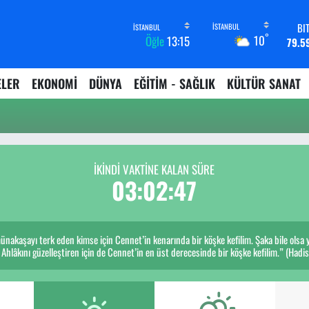
BI
°
10
Öğle
13:15
79.5
D
45,4
ELER
EKONOMİ
DÜNYA
EĞİTİM - SAĞLIK
KÜLTÜR SANAT
E
53,3
ST
61,6
G.
6862,
İKINDI VAKTİNE KALAN SÜRE
B
03:02:47
14.
münakaşayı terk eden kimse için Cennet’in kenarında bir köşke kefilim. Şaka bile olsa
. Ahlâkını güzelleştiren için de Cennet’in en üst derecesinde bir köşke kefilim.” (Hadis-