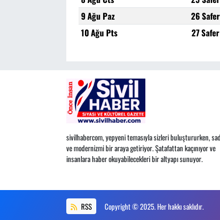
9 Ağu Paz
26 Safe
10 Ağu Pts
27 Safe
sivilhabercom, yepyeni temasıyla sizleri buluştururken, sad
ve modernizmi bir araya getiriyor. Şatafattan kaçınıyor ve
insanlara haber okuyabilecekleri bir altyapı sunuyor.
RSS
Copyright © 2025. Her hakkı saklıdır.