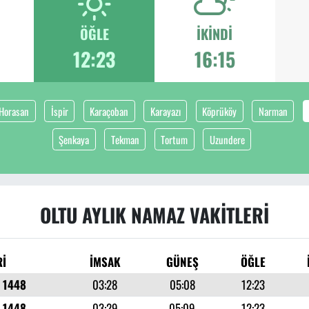
ÖĞLE
İKINDI
12:23
16:15
Horasan
İspir
Karaçoban
Karayazı
Köprüköy
Narman
Şenkaya
Tekman
Tortum
Uzundere
OLTU AYLIK NAMAZ VAKITLERI
Rİ
İMSAK
GÜNEŞ
ÖĞLE
r 1448
03:28
05:08
12:23
r 1448
03:29
05:09
12:23