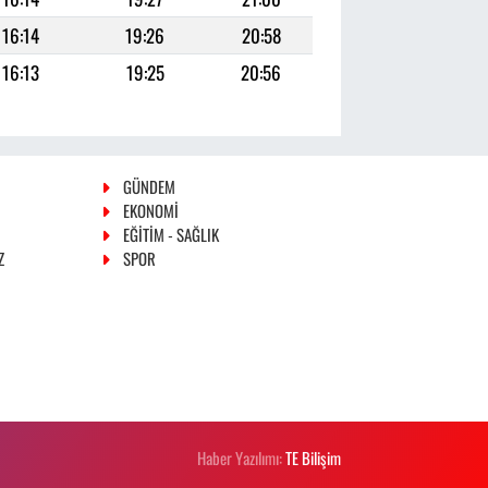
16:14
19:26
20:58
16:13
19:25
20:56
GÜNDEM
EKONOMİ
EĞİTİM - SAĞLIK
Z
SPOR
Haber Yazılımı:
TE Bilişim