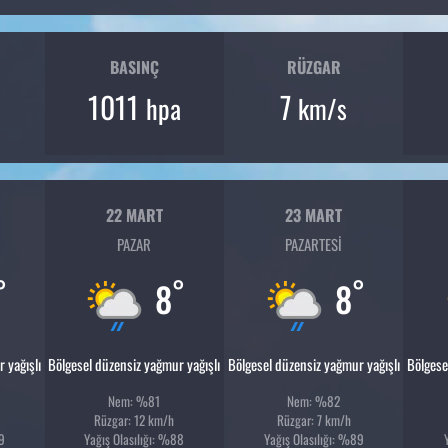
BASINÇ
RÜZGAR
1011
7
hpa
km/s
22 MART
23 MART
PAZAR
PAZARTESI
°
°
°
8
8
 yağışlı
Bölgesel düzensiz yağmur yağışlı
Bölgesel düzensiz yağmur yağışlı
Bölgese
Nem: %81
Nem: %82
Rüzgar: 12 km/h
Rüzgar: 7 km/h
89
Yağış Olasılığı: %88
Yağış Olasılığı: %89