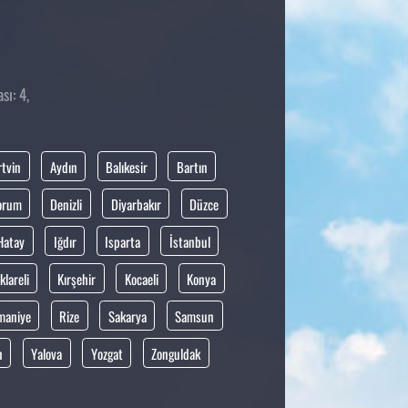
sı: 4,
rtvin
Aydın
Balıkesir
Bartın
orum
Denizli
Diyarbakır
Düzce
Hatay
Iğdır
Isparta
İstanbul
klareli
Kırşehir
Kocaeli
Konya
maniye
Rize
Sakarya
Samsun
n
Yalova
Yozgat
Zonguldak