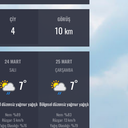
ÇIY
GÖRÜŞ
4
10
km
24 MART
25 MART
SALI
ÇARŞAMBA
°
°
7
7
l düzensiz yağmur yağışlı
Bölgesel düzensiz yağmur yağışlı
Nem: %89
Nem: %83
Rüzgar: 5 km/h
Rüzgar: 13 km/h
Yağış Olasılığı: %76
Yağış Olasılığı: %79