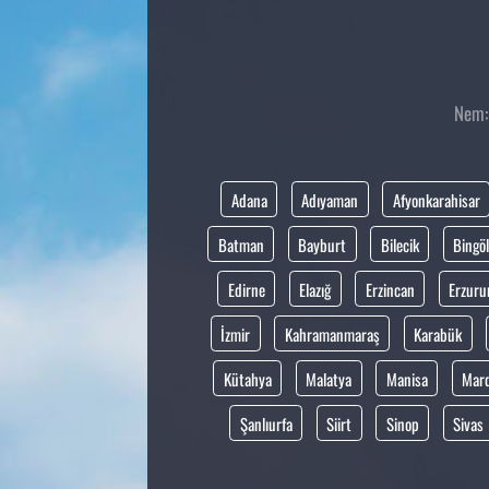
Nem: 
Adana
Adıyaman
Afyonkarahisar
Batman
Bayburt
Bilecik
Bingöl
Edirne
Elazığ
Erzincan
Erzur
İzmir
Kahramanmaraş
Karabük
Kütahya
Malatya
Manisa
Mar
Şanlıurfa
Siirt
Sinop
Sivas