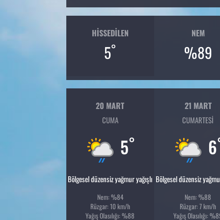
HISSEDILEN
NEM
°
5
%89
20 MART
21 MART
CUMA
CUMARTESI
°
5
6
Bölgesel düzensiz yağmur yağışlı
Bölgesel düzensiz yağmur
Nem: %84
Nem: %88
Rüzgar: 10 km/h
Rüzgar: 7 km/h
Yağış Olasılığı: %88
Yağış Olasılığı: %