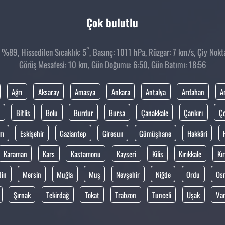
Çok bulutlu
°
%89, Hissedilen Sıcaklık: 5
, Basınç: 1011 hPa, Rüzgar: 7 km/s, Çiy Nokta
Görüş Mesafesi: 10 km, Gün Doğumu: 6:50, Gün Batımı: 18:56
Ağrı
Aksaray
Amasya
Ankara
Antalya
Ardahan
A
Bitlis
Bolu
Burdur
Bursa
Çanakkale
Çankırı
Ç
um
Eskişehir
Gaziantep
Giresun
Gümüşhane
Hakkâri
Karaman
Kars
Kastamonu
Kayseri
Kilis
Kırıkkale
Kır
din
Mersin
Muğla
Muş
Nevşehir
Niğde
Ordu
Os
Şırnak
Tekirdağ
Tokat
Trabzon
Tunceli
Uşak
Va