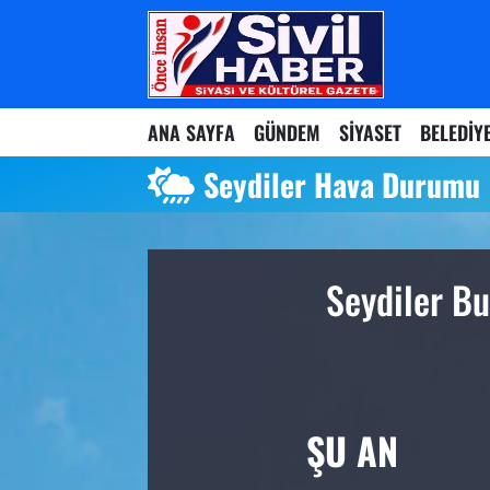
Nöbetçi Eczaneler
ANA SAYFA
GÜNDEM
SİYASET
BELEDİY
Hava Durumu
Seydiler Hava Durumu
Namaz Vakitleri
Trafik Durumu
Seydiler Bu
Süper Lig Puan Durumu ve Fikstür
Tüm Manşetler
Son Dakika Haberleri
ŞU AN
Haber Arşivi