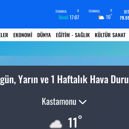
BI
°
10
İkindi
17:07
79.5
D
45,4
ELER
EKONOMİ
DÜNYA
EĞİTİM - SAĞLIK
KÜLTÜR SANAT
E
53,3
ST
61,6
G.
6862,
B
gün, Yarın ve 1 Haftalık Hava Du
14.
Kastamonu
°
11