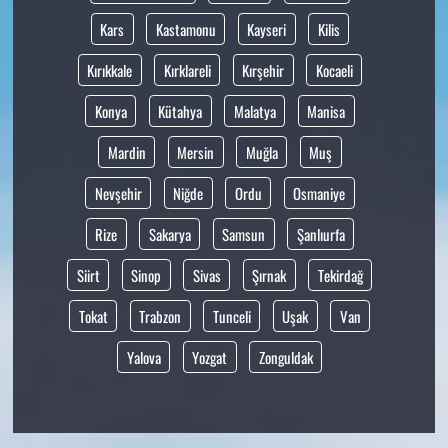
Kars
Kastamonu
Kayseri
Kilis
Kırıkkale
Kırklareli
Kırşehir
Kocaeli
Konya
Kütahya
Malatya
Manisa
Mardin
Mersin
Muğla
Muş
Nevşehir
Niğde
Ordu
Osmaniye
Rize
Sakarya
Samsun
Şanlıurfa
Siirt
Sinop
Sivas
Şırnak
Tekirdağ
Tokat
Trabzon
Tunceli
Uşak
Van
Yalova
Yozgat
Zonguldak