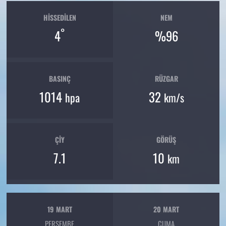
HISSEDILEN
NEM
°
4
%96
BASINÇ
RÜZGAR
1014
32
hpa
km/s
ÇIY
GÖRÜŞ
7.1
10
km
19 MART
20 MART
PERŞEMBE
CUMA