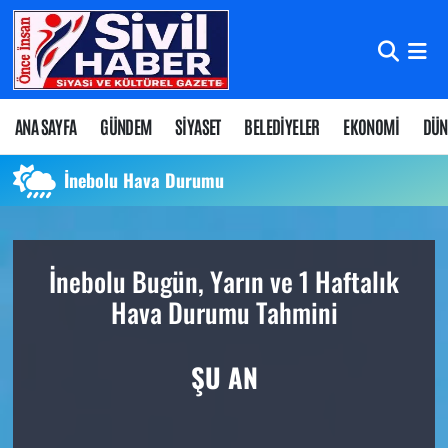
Nöbetçi Eczaneler
Hava Durumu
ANA SAYFA
GÜNDEM
SİYASET
BELEDİYELER
EKONOMİ
DÜN
Namaz Vakitleri
İnebolu Hava Durumu
Trafik Durumu
İnebolu Bugün, Yarın ve 1 Haftalık
Süper Lig Puan Durumu ve Fikstür
Hava Durumu Tahmini
Tüm Manşetler
ŞU AN
Son Dakika Haberleri
Haber Arşivi