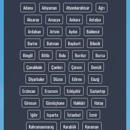
Adana
Adıyaman
Afyonkarahisar
Ağrı
Aksaray
Amasya
Ankara
Antalya
Ardahan
Artvin
Aydın
Balıkesir
Bartın
Batman
Bayburt
Bilecik
Bingöl
Bitlis
Bolu
Burdur
Bursa
Çanakkale
Çankırı
Çorum
Denizli
Diyarbakır
Düzce
Edirne
Elazığ
Erzincan
Erzurum
Eskişehir
Gaziantep
Giresun
Gümüşhane
Hakkâri
Hatay
Iğdır
Isparta
İstanbul
İzmir
Kahramanmaraş
Karabük
Karaman