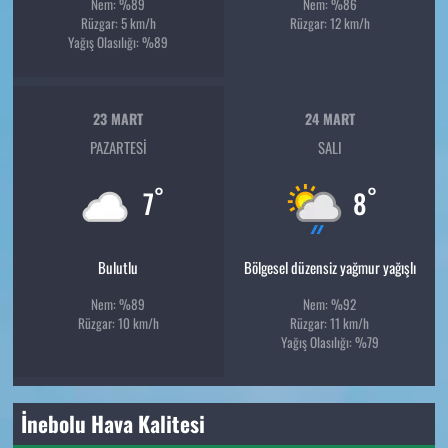
Nem: %89
Nem: %86
Rüzgar: 5 km/h
Rüzgar: 12 km/h
Yağış Olasılığı: %89
23 MART
24 MART
PAZARTESI
SALI
°
°
7
8
Bulutlu
Bölgesel düzensiz yağmur yağışlı
Nem: %89
Nem: %92
Rüzgar: 10 km/h
Rüzgar: 11 km/h
Yağış Olasılığı: %79
İnebolu Hava Kalitesi