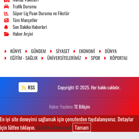
Trafik Durumu
Süper Lig Puan Durumu ve Fikstür
Tüm Manşetler
Son Dakika Haberleri
Haber Arşivi
KÜNYE
GÜNDEM
SİYASET
EKONOMİ
DÜNYA
EĞİTİM - SAĞLIK
ÜNİVERSİTELERİMİZ
SPOR
RÖPORTAJ
RSS
Copyright © 2025. Her hakkı saklıdır.
Haber Yazılımı:
TE Bilişim
En iyi site deneyimi sağlamak için çerezlerden faydalanıyoruz. Detaylar
için lütfen tıklayın.
Gizlilik Sözleşmesi
Tamam