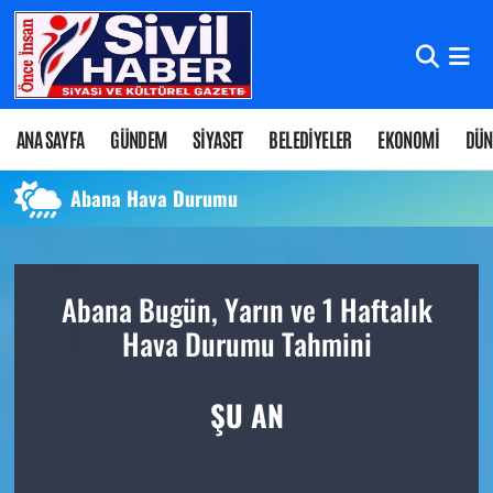
Nöbetçi Eczaneler
Hava Durumu
ANA SAYFA
GÜNDEM
SİYASET
BELEDİYELER
EKONOMİ
DÜN
Namaz Vakitleri
Abana Hava Durumu
Trafik Durumu
Abana Bugün, Yarın ve 1 Haftalık
Süper Lig Puan Durumu ve Fikstür
Hava Durumu Tahmini
Tüm Manşetler
ŞU AN
Son Dakika Haberleri
Haber Arşivi