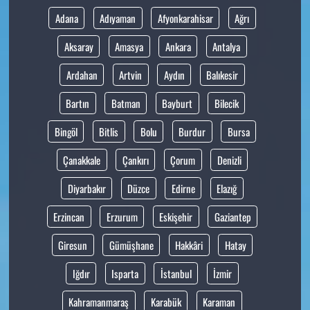
Adana
Adıyaman
Afyonkarahisar
Ağrı
Aksaray
Amasya
Ankara
Antalya
Ardahan
Artvin
Aydın
Balıkesir
Bartın
Batman
Bayburt
Bilecik
Bingöl
Bitlis
Bolu
Burdur
Bursa
Çanakkale
Çankırı
Çorum
Denizli
Diyarbakır
Düzce
Edirne
Elazığ
Erzincan
Erzurum
Eskişehir
Gaziantep
Giresun
Gümüşhane
Hakkâri
Hatay
Iğdır
Isparta
İstanbul
İzmir
Kahramanmaraş
Karabük
Karaman