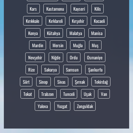
Kars
Kastamonu
Kayseri
Kilis
Kırıkkale
Kırklareli
Kırşehir
Kocaeli
Konya
Kütahya
Malatya
Manisa
Mardin
Mersin
Muğla
Muş
Nevşehir
Niğde
Ordu
Osmaniye
Rize
Sakarya
Samsun
Şanlıurfa
Siirt
Sinop
Sivas
Şırnak
Tekirdağ
Tokat
Trabzon
Tunceli
Uşak
Van
Yalova
Yozgat
Zonguldak