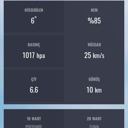
HISSEDILEN
NEM
°
6
%85
BASINÇ
RÜZGAR
1017
25
hpa
km/s
ÇIY
GÖRÜŞ
6.6
10
km
19 MART
20 MART
PERŞEMBE
CUMA