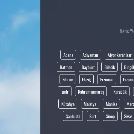
Nem: %1
Adana
Adıyaman
Afyonkarahisar
Batman
Bayburt
Bilecik
Bingöl
Edirne
Elazığ
Erzincan
Erzur
İzmir
Kahramanmaraş
Karabük
Kütahya
Malatya
Manisa
Mar
Şanlıurfa
Siirt
Sinop
Sivas