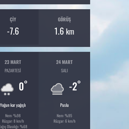
ÇIY
GÖRÜŞ
-7.6
1.6
km
23 MART
24 MART
PAZARTESI
SALI
°
°
0
-2
Yoğun kar yağışlı
Puslu
Nem: %98
Nem: %95
Rüzgar: 8 km/h
Rüzgar: 6 km/h
ağış Olasılığı: %68