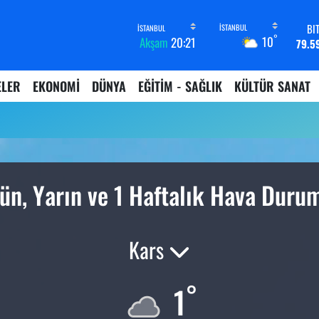
BI
°
10
Akşam
20:21
79.5
D
45,4
ELER
EKONOMİ
DÜNYA
EĞİTİM - SAĞLIK
KÜLTÜR SANAT
E
53,3
ST
61,6
G.
6862,
B
ün, Yarın ve 1 Haftalık Hava Duru
14.
Kars
°
1