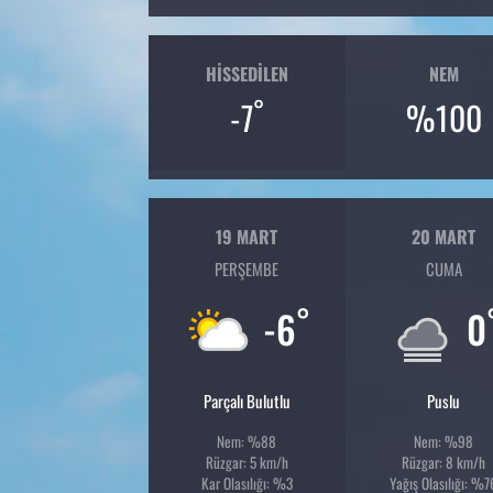
HISSEDILEN
NEM
°
-7
%100
19 MART
20 MART
PERŞEMBE
CUMA
°
-6
0
Parçalı Bulutlu
Puslu
Nem: %88
Nem: %98
Rüzgar: 5 km/h
Rüzgar: 8 km/h
Kar Olasılığı: %3
Yağış Olasılığı: %7