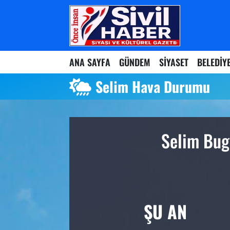
Nöbetçi Eczaneler
ANA SAYFA
GÜNDEM
SİYASET
BELEDİY
Hava Durumu
Selim Hava Durumu
Namaz Vakitleri
Trafik Durumu
Selim Bug
Süper Lig Puan Durumu ve Fikstür
Tüm Manşetler
Son Dakika Haberleri
ŞU AN
Haber Arşivi