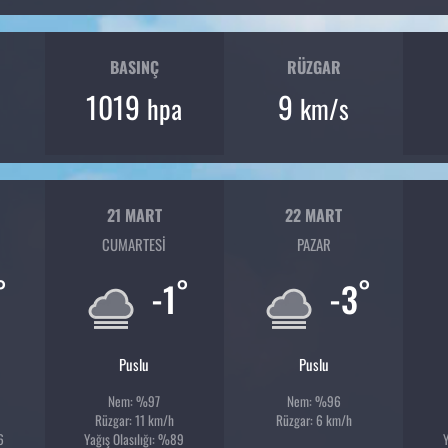
BASINÇ
RÜZGAR
1019
9
hpa
km/s
21 MART
22 MART
CUMARTESI
PAZAR
°
°
°
-1
-3
Puslu
Puslu
Nem: %97
Nem: %96
Rüzgar: 11 km/h
Rüzgar: 6 km/h
6
Yağış Olasılığı: %89
Y