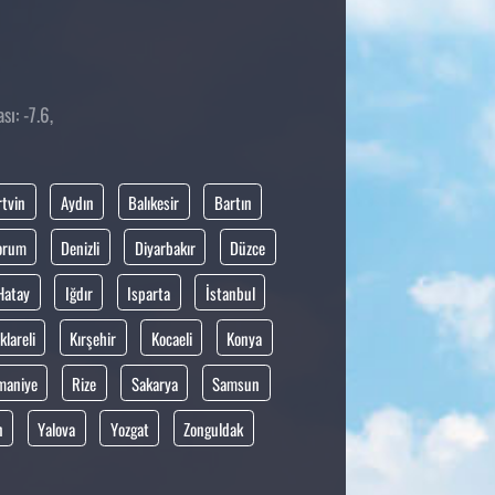
sı: -7.6,
rtvin
Aydın
Balıkesir
Bartın
orum
Denizli
Diyarbakır
Düzce
Hatay
Iğdır
Isparta
İstanbul
klareli
Kırşehir
Kocaeli
Konya
maniye
Rize
Sakarya
Samsun
n
Yalova
Yozgat
Zonguldak