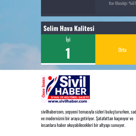
Kar Olasılığı: %67
Selim Hava Kalitesi
İyi
1
Orta
sivilhabercom, yepyeni temasıyla sizleri buluştururken, sad
ve modernizmi bir araya getiriyor. Şatafattan kaçınıyor ve
insanlara haber okuyabilecekleri bir altyapı sunuyor.