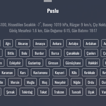
Puslu
°
00, Hissedilen Sıcaklık: -7
, Basınç: 1019 hPa, Rüzgar: 9 km/s, Çiy Nokta
Görüş Mesafesi: 1.6 km, Gün Doğumu: 6:15, Gün Batımı: 18:17
Ağrı
Aksaray
Amasya
Ankara
Antalya
Ardahan
A
Bitlis
Bolu
Burdur
Bursa
Çanakkale
Çankırı
Ç
um
Eskişehir
Gaziantep
Giresun
Gümüşhane
Hakkâri
Karaman
Kars
Kastamonu
Kayseri
Kilis
Kırıkkale
Kır
din
Mersin
Muğla
Muş
Nevşehir
Niğde
Ordu
Os
Şırnak
Tekirdağ
Tokat
Trabzon
Tunceli
Uşak
Va