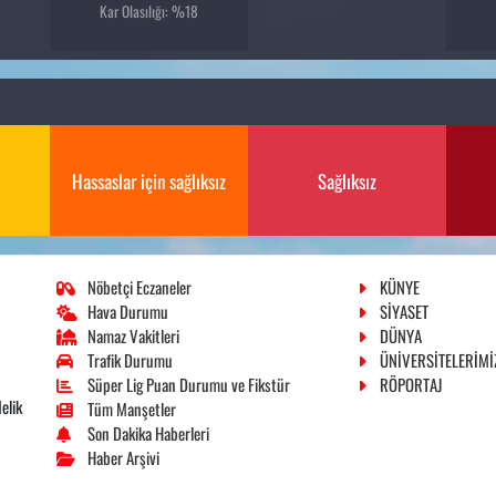
Kar Olasılığı: %18
Hassaslar için sağlıksız
Sağlıksız
Nöbetçi Eczaneler
KÜNYE
Hava Durumu
SİYASET
Namaz Vakitleri
DÜNYA
Trafik Durumu
ÜNİVERSİTELERİMİ
Süper Lig Puan Durumu ve Fikstür
RÖPORTAJ
elik
Tüm Manşetler
Son Dakika Haberleri
Haber Arşivi