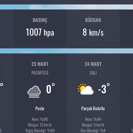
BASINÇ
RÜZGAR
1007
8
hpa
km/s
23 MART
24 MART
PAZARTESI
SALI
°
°
°
0
-3
Puslu
Parçalı Bulutlu
Nem: %98
Nem: %94
Rüzgar: 12 km/h
Rüzgar: 5 km/h
86
Yağış Olasılığı: %85
Kar Olasılığı: %4
Y