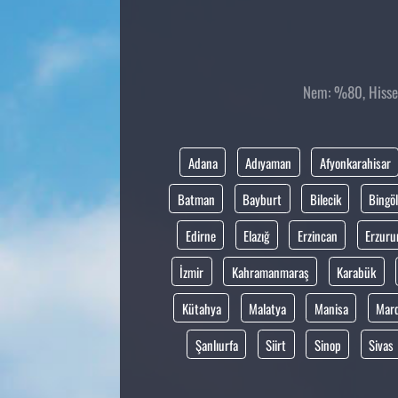
Nem: %80, Hissed
Adana
Adıyaman
Afyonkarahisar
Batman
Bayburt
Bilecik
Bingöl
Edirne
Elazığ
Erzincan
Erzur
İzmir
Kahramanmaraş
Karabük
Kütahya
Malatya
Manisa
Mar
Şanlıurfa
Siirt
Sinop
Sivas