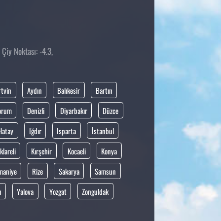
Çiy Noktası: -4.3,
rtvin
Aydın
Balıkesir
Bartın
orum
Denizli
Diyarbakır
Düzce
Hatay
Iğdır
Isparta
İstanbul
klareli
Kırşehir
Kocaeli
Konya
maniye
Rize
Sakarya
Samsun
n
Yalova
Yozgat
Zonguldak