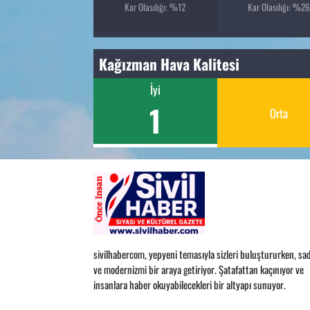
Kar Olasılığı: %12
Kar Olasılığı: %2
Kağızman Hava Kalitesi
İyi
1
Orta
sivilhabercom, yepyeni temasıyla sizleri buluştururken, sad
ve modernizmi bir araya getiriyor. Şatafattan kaçınıyor ve
insanlara haber okuyabilecekleri bir altyapı sunuyor.