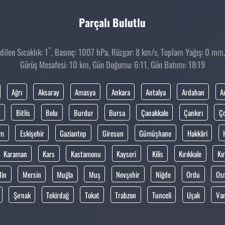
Parçalı Bulutlu
°
ilen Sıcaklık: 1
, Basınç: 1007 hPa, Rüzgar: 8 km/s, Toplam Yağış: 0 mm, 
Görüş Mesafesi: 10 km, Gün Doğumu: 6:11, Gün Batımı: 18:19
Ağrı
Aksaray
Amasya
Ankara
Antalya
Ardahan
A
Bitlis
Bolu
Burdur
Bursa
Çanakkale
Çankırı
Ç
um
Eskişehir
Gaziantep
Giresun
Gümüşhane
Hakkâri
Karaman
Kars
Kastamonu
Kayseri
Kilis
Kırıkkale
Kır
din
Mersin
Muğla
Muş
Nevşehir
Niğde
Ordu
Os
Şırnak
Tekirdağ
Tokat
Trabzon
Tunceli
Uşak
Va