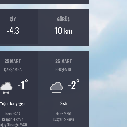
ÇIY
GÖRÜŞ
-4.3
10
km
25 MART
26 MART
ÇARŞAMBA
PERŞEMBE
°
°
-1
-2
Yoğun kar yağışlı
Sisli
Nem: %97
Nem: %96
Rüzgar: 4 km/h
Rüzgar: 5 km/h
ağış Olasılığı: %80