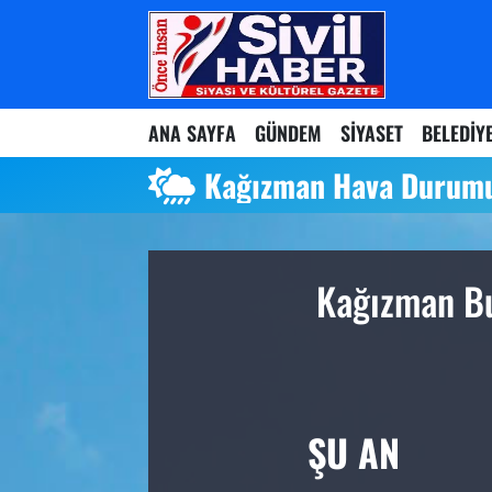
Nöbetçi Eczaneler
ANA SAYFA
GÜNDEM
SİYASET
BELEDİY
Hava Durumu
Kağızman Hava Durum
Namaz Vakitleri
Trafik Durumu
Kağızman Bu
Süper Lig Puan Durumu ve Fikstür
Tüm Manşetler
Son Dakika Haberleri
ŞU AN
Haber Arşivi