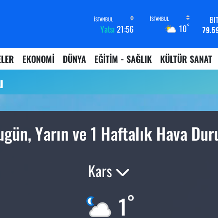
BI
°
10
Yatsı
21:56
79.5
D
45,4
ELER
EKONOMİ
DÜNYA
EĞİTİM - SAĞLIK
KÜLTÜR SANAT
E
53,3
u
ST
61,6
G.
6862,
B
gün, Yarın ve 1 Haftalık Hava Du
14.
Kars
°
1