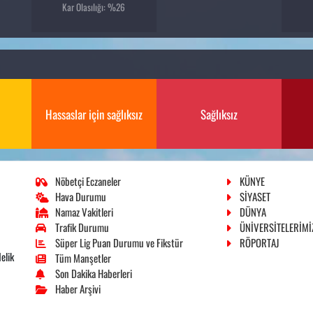
6
Kar Olasılığı: %26
Hassaslar için sağlıksız
Sağlıksız
Nöbetçi Eczaneler
KÜNYE
Hava Durumu
SİYASET
Namaz Vakitleri
DÜNYA
Trafik Durumu
ÜNİVERSİTELERİMİ
Süper Lig Puan Durumu ve Fikstür
RÖPORTAJ
elik
Tüm Manşetler
Son Dakika Haberleri
Haber Arşivi