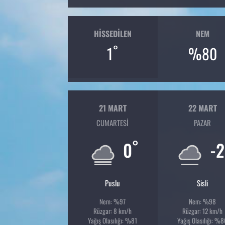
HISSEDILEN
NEM
°
1
%80
21 MART
22 MART
CUMARTESI
PAZAR
°
0
-2
Puslu
Sisli
Nem: %97
Nem: %98
Rüzgar: 8 km/h
Rüzgar: 12 km/h
Yağış Olasılığı: %81
Yağış Olasılığı: %