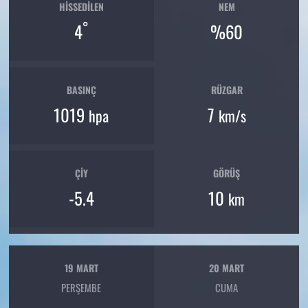
HISSEDILEN
NEM
°
4
%60
BASINÇ
RÜZGAR
1019
7
hpa
km/s
ÇIY
GÖRÜŞ
-5.4
10
km
19 MART
20 MART
PERŞEMBE
CUMA