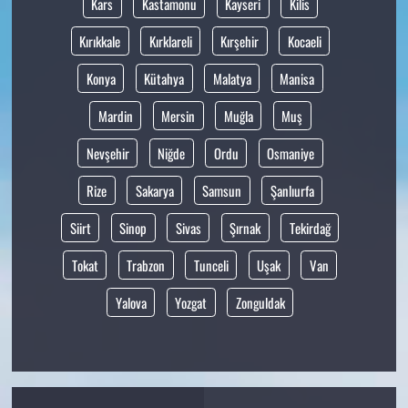
Kars
Kastamonu
Kayseri
Kilis
Kırıkkale
Kırklareli
Kırşehir
Kocaeli
Konya
Kütahya
Malatya
Manisa
Mardin
Mersin
Muğla
Muş
Nevşehir
Niğde
Ordu
Osmaniye
Rize
Sakarya
Samsun
Şanlıurfa
Siirt
Sinop
Sivas
Şırnak
Tekirdağ
Tokat
Trabzon
Tunceli
Uşak
Van
Yalova
Yozgat
Zonguldak