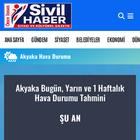
Nöbetçi Eczaneler
Hava Durumu
ANA SAYFA
GÜNDEM
SİYASET
BELEDİYELER
EKONOMİ
DÜN
Namaz Vakitleri
Akyaka Hava Durumu
Trafik Durumu
Akyaka Bugün, Yarın ve 1 Haftalık
Süper Lig Puan Durumu ve Fikstür
Hava Durumu Tahmini
Tüm Manşetler
ŞU AN
Son Dakika Haberleri
Haber Arşivi