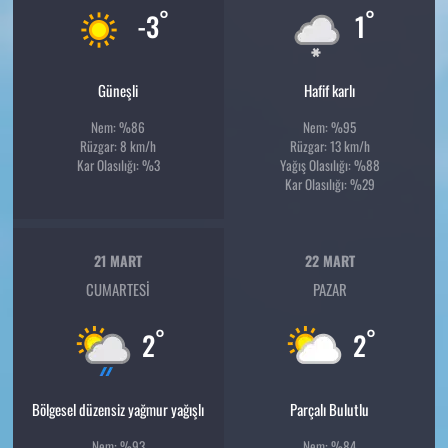
°
°
-3
1
Güneşli
Hafif karlı
Nem: %86
Nem: %95
Rüzgar: 8 km/h
Rüzgar: 13 km/h
Kar Olasılığı: %3
Yağış Olasılığı: %88
Kar Olasılığı: %29
21 MART
22 MART
CUMARTESI
PAZAR
°
°
2
2
Bölgesel düzensiz yağmur yağışlı
Parçalı Bulutlu
Nem: %93
Nem: %84