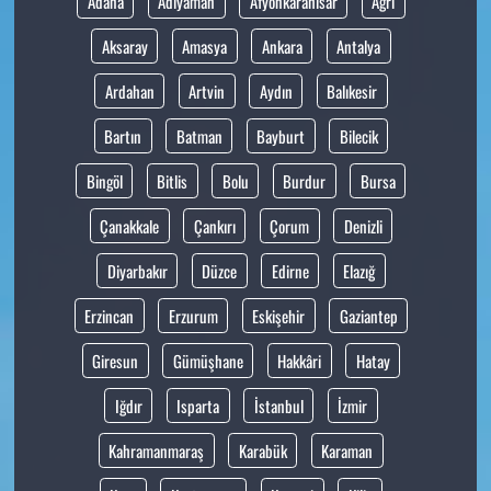
Adana
Adıyaman
Afyonkarahisar
Ağrı
Aksaray
Amasya
Ankara
Antalya
Ardahan
Artvin
Aydın
Balıkesir
Bartın
Batman
Bayburt
Bilecik
Bingöl
Bitlis
Bolu
Burdur
Bursa
Çanakkale
Çankırı
Çorum
Denizli
Diyarbakır
Düzce
Edirne
Elazığ
Erzincan
Erzurum
Eskişehir
Gaziantep
Giresun
Gümüşhane
Hakkâri
Hatay
Iğdır
Isparta
İstanbul
İzmir
Kahramanmaraş
Karabük
Karaman