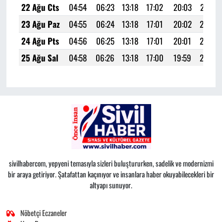
22 Ağu Cts
04:54
06:23
13:18
17:02
20:03
21:27
23 Ağu Paz
04:55
06:24
13:18
17:01
20:02
21:25
24 Ağu Pts
04:56
06:25
13:18
17:01
20:01
21:23
25 Ağu Sal
04:58
06:26
13:18
17:00
19:59
21:22
sivilhabercom, yepyeni temasıyla sizleri buluştururken, sadelik ve modernizmi
bir araya getiriyor. Şatafattan kaçınıyor ve insanlara haber okuyabilecekleri bir
altyapı sunuyor.
Nöbetçi Eczaneler