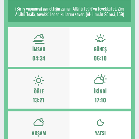
(Bir iş yapmaya) azmettiğin zaman Allâhü Teâlâ’ya tevekkül et. Zira
Allâhü Teâlâ, tevekkül eden kullarını sever. (Âl-i İmrân Sûresi, 159)
İMSAK
GÜNEŞ
04:34
06:10
ÖĞLE
İKINDI
13:21
17:10
AKŞAM
YATSI