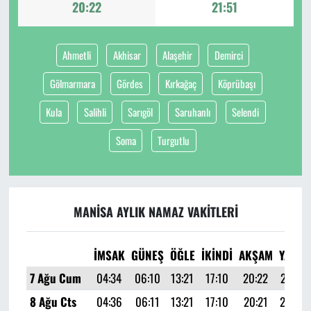
20:22
21:51
Ahmetli
Akhisar
Alaşehir
Demirci
Gölmarmara
Gördes
Kırkağaç
Köprübaşı
Kula
Salihli
Sarıgöl
Saruhanlı
Selendi
Soma
Turgutlu
MANISA AYLIK NAMAZ VAKITLERI
İMSAK
GÜNEŞ
ÖĞLE
İKINDI
AKŞAM
YATSI
7 Ağu Cum
04:34
06:10
13:21
17:10
20:22
21:51
8 Ağu Cts
04:36
06:11
13:21
17:10
20:21
21:50