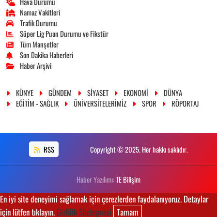
Hava Durumu
Namaz Vakitleri
Trafik Durumu
Süper Lig Puan Durumu ve Fikstür
Tüm Manşetler
Son Dakika Haberleri
Haber Arşivi
KÜNYE
GÜNDEM
SİYASET
EKONOMİ
DÜNYA
EĞİTİM - SAĞLIK
ÜNİVERSİTELERİMİZ
SPOR
RÖPORTAJ
RSS
Copyright © 2025. Her hakkı saklıdır.
Haber Yazılımı:
TE Bilişim
En iyi site deneyimi sağlamak için çerezlerden faydalanıyoruz. Detaylar
için lütfen tıklayın.
Gizlilik Sözleşmesi
Tamam