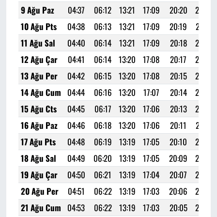
9 Ağu Paz
04:37
06:12
13:21
17:09
20:20
21:48
10 Ağu Pts
04:38
06:13
13:21
17:09
20:19
21:47
11 Ağu Sal
04:40
06:14
13:21
17:09
20:18
21:45
12 Ağu Çar
04:41
06:14
13:20
17:08
20:17
21:43
13 Ağu Per
04:42
06:15
13:20
17:08
20:15
21:42
14 Ağu Cum
04:44
06:16
13:20
17:07
20:14
21:40
15 Ağu Cts
04:45
06:17
13:20
17:06
20:13
21:39
16 Ağu Paz
04:46
06:18
13:20
17:06
20:11
21:37
17 Ağu Pts
04:48
06:19
13:19
17:05
20:10
21:35
18 Ağu Sal
04:49
06:20
13:19
17:05
20:09
21:34
19 Ağu Çar
04:50
06:21
13:19
17:04
20:07
21:32
20 Ağu Per
04:51
06:22
13:19
17:03
20:06
21:30
21 Ağu Cum
04:53
06:22
13:19
17:03
20:05
21:28