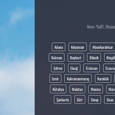
Nem: %87, Hissedi
Adana
Adıyaman
Afyonkarahisar
Batman
Bayburt
Bilecik
Bingöl
Edirne
Elazığ
Erzincan
Erzur
İzmir
Kahramanmaraş
Karabük
Kütahya
Malatya
Manisa
Mar
Şanlıurfa
Siirt
Sinop
Sivas