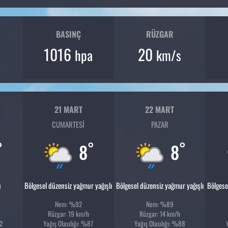
BASINÇ
RÜZGAR
1016
20
hpa
km/s
21 MART
22 MART
CUMARTESI
PAZAR
°
°
°
8
8
u
Bölgesel düzensiz yağmur yağışlı
Bölgesel düzensiz yağmur yağışlı
Bölgese
Nem: %92
Nem: %89
Rüzgar: 19 km/h
Rüzgar: 14 km/h
2
Yağış Olasılığı: %87
Yağış Olasılığı: %88