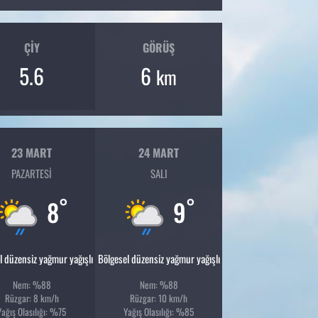
ÇIY
GÖRÜŞ
5.6
6
km
23 MART
24 MART
PAZARTESI
SALI
°
°
8
9
l düzensiz yağmur yağışlı
Bölgesel düzensiz yağmur yağışlı
Nem: %88
Nem: %88
Rüzgar: 8 km/h
Rüzgar: 10 km/h
Yağış Olasılığı: %75
Yağış Olasılığı: %85