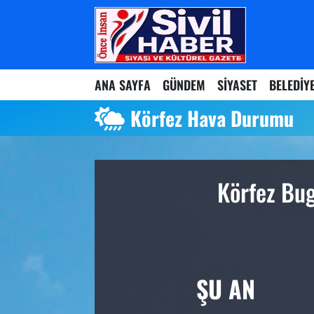
Nöbetçi Eczaneler
ANA SAYFA
GÜNDEM
SİYASET
BELEDİY
Hava Durumu
Körfez Hava Durumu
Namaz Vakitleri
Trafik Durumu
Körfez Bug
Süper Lig Puan Durumu ve Fikstür
Tüm Manşetler
Son Dakika Haberleri
ŞU AN
Haber Arşivi