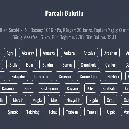
Parçalı Bulutlu
°
len Sıcaklık: 5
, Basınç: 1016 hPa, Rüzgar: 20 km/s, Toplam Yağış: 0 mm,
Görüş Mesafesi: 6 km, Gün Doğumu: 7:08, Gün Batımı: 19:11
Ağrı
Aksaray
Amasya
Ankara
Antalya
Ardahan
A
Bitlis
Bolu
Burdur
Bursa
Çanakkale
Çankırı
Ç
um
Eskişehir
Gaziantep
Giresun
Gümüşhane
Hakkâri
Karaman
Kars
Kastamonu
Kayseri
Kilis
Kırıkkale
Kır
din
Mersin
Muğla
Muş
Nevşehir
Niğde
Ordu
Os
Şırnak
Tekirdağ
Tokat
Trabzon
Tunceli
Uşak
Va