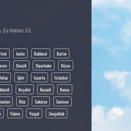
 Çiy Noktası: 5.6,
rtvin
Aydın
Balıkesir
Bartın
orum
Denizli
Diyarbakır
Düzce
Hatay
Iğdır
Isparta
İstanbul
klareli
Kırşehir
Kocaeli
Konya
maniye
Rize
Sakarya
Samsun
n
Yalova
Yozgat
Zonguldak