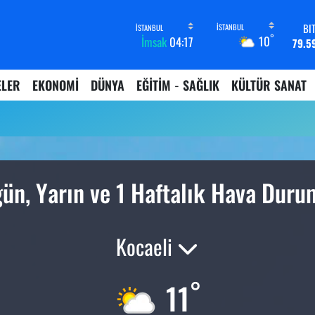
BI
°
10
İmsak
04:17
79.5
D
45,4
ELER
EKONOMİ
DÜNYA
EĞİTİM - SAĞLIK
KÜLTÜR SANAT
E
53,3
ST
61,6
G.
6862,
B
ün, Yarın ve 1 Haftalık Hava Dur
14.
Kocaeli
°
11