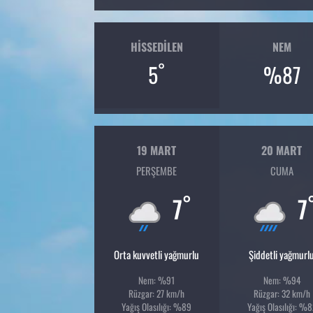
HISSEDILEN
NEM
°
5
%87
19 MART
20 MART
PERŞEMBE
CUMA
°
7
7
Orta kuvvetli yağmurlu
Şiddetli yağmurl
Nem: %91
Nem: %94
Rüzgar: 27 km/h
Rüzgar: 32 km/h
Yağış Olasılığı: %89
Yağış Olasılığı: %8