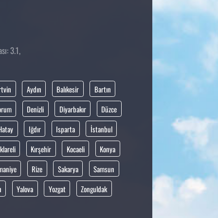
ı: 3.1,
rtvin
Aydın
Balıkesir
Bartın
orum
Denizli
Diyarbakır
Düzce
Hatay
Iğdır
Isparta
İstanbul
klareli
Kırşehir
Kocaeli
Konya
maniye
Rize
Sakarya
Samsun
n
Yalova
Yozgat
Zonguldak