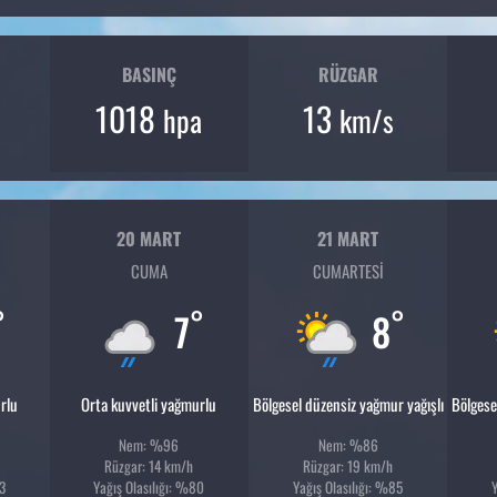
BASINÇ
RÜZGAR
1018
13
hpa
km/s
20 MART
21 MART
CUMA
CUMARTESI
°
°
°
7
8
rlu
Orta kuvvetli yağmurlu
Bölgesel düzensiz yağmur yağışlı
Bölgese
Nem: %96
Nem: %86
Rüzgar: 14 km/h
Rüzgar: 19 km/h
3
Yağış Olasılığı: %80
Yağış Olasılığı: %85
Y