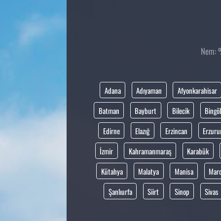
Nem: %
Adana
Adıyaman
Afyonkarahisar
Batman
Bayburt
Bilecik
Bingöl
Edirne
Elazığ
Erzincan
Erzur
İzmir
Kahramanmaraş
Karabük
Kütahya
Malatya
Manisa
Mar
Şanlıurfa
Siirt
Sinop
Sivas