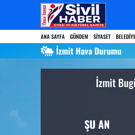
Nöbetçi Eczaneler
ANA SAYFA
GÜNDEM
SİYASET
BELEDİY
Hava Durumu
İzmit Hava Durumu
Namaz Vakitleri
Trafik Durumu
İzmit Bug
Süper Lig Puan Durumu ve Fikstür
Tüm Manşetler
Son Dakika Haberleri
ŞU AN
Haber Arşivi