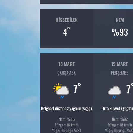
HISSEDILEN
NEM
°
4
%93
18 MART
19 MART
ÇARŞAMBA
PERŞEMBE
°
7
7
Bölgesel düzensiz yağmur yağışlı
Orta kuvvetli yağmu
Nem: %85
Nem: %92
Rüzgar: 18 km/h
Rüzgar: 18 km/h
Yağış Olasılığı: %81
Yağış Olasılığı: %8