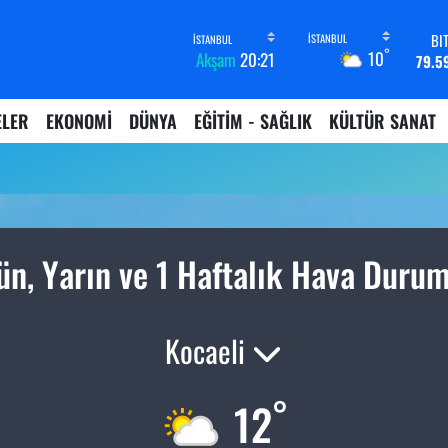
BI
°
10
Akşam
20:21
79.5
D
45,4
ELER
EKONOMİ
DÜNYA
EĞİTİM - SAĞLIK
KÜLTÜR SANAT
E
53,3
ST
61,6
G.
6862,
B
ün, Yarın ve 1 Haftalık Hava Duru
14.
Kocaeli
°
12