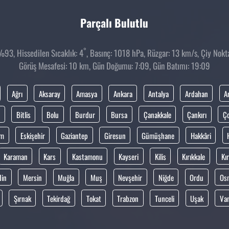
Parçalı Bulutlu
°
93, Hissedilen Sıcaklık: 4
, Basınç: 1018 hPa, Rüzgar: 13 km/s, Çiy Noktas
Görüş Mesafesi: 10 km, Gün Doğumu: 7:09, Gün Batımı: 19:09
Ağrı
Aksaray
Amasya
Ankara
Antalya
Ardahan
A
Bitlis
Bolu
Burdur
Bursa
Çanakkale
Çankırı
Ç
um
Eskişehir
Gaziantep
Giresun
Gümüşhane
Hakkâri
Karaman
Kars
Kastamonu
Kayseri
Kilis
Kırıkkale
Kır
din
Mersin
Muğla
Muş
Nevşehir
Niğde
Ordu
Os
Şırnak
Tekirdağ
Tokat
Trabzon
Tunceli
Uşak
Va