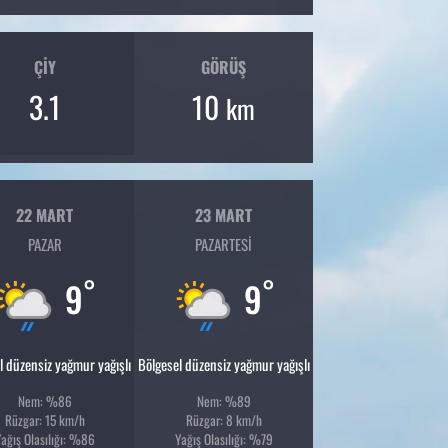
ÇIY
GÖRÜŞ
3.1
10
km
22 MART
23 MART
PAZAR
PAZARTESI
°
°
9
9
l düzensiz yağmur yağışlı
Bölgesel düzensiz yağmur yağışlı
Nem: %86
Nem: %89
Rüzgar: 15 km/h
Rüzgar: 8 km/h
ağış Olasılığı: %86
Yağış Olasılığı: %79