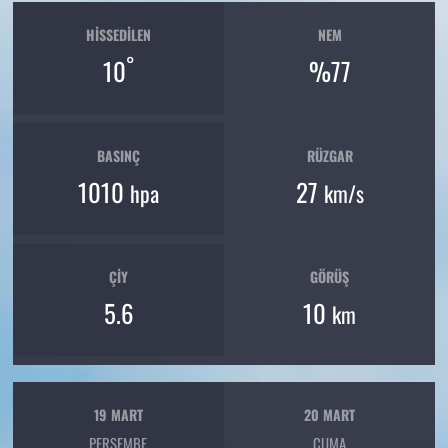
HISSEDILEN
NEM
°
10
%77
BASINÇ
RÜZGAR
1010
27
hpa
km/s
ÇIY
GÖRÜŞ
5.6
10
km
19 MART
20 MART
PERŞEMBE
CUMA