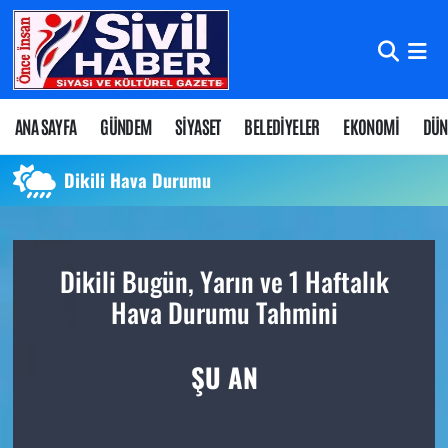
Nöbetçi Eczaneler
Hava Durumu
ANA SAYFA
GÜNDEM
SİYASET
BELEDİYELER
EKONOMİ
DÜN
Namaz Vakitleri
Dikili Hava Durumu
Trafik Durumu
Dikili Bugün, Yarın ve 1 Haftalık
Süper Lig Puan Durumu ve Fikstür
Hava Durumu Tahmini
Tüm Manşetler
ŞU AN
Son Dakika Haberleri
Haber Arşivi