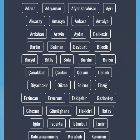
Adana
Adıyaman
Afyonkarahisar
Ağrı
Aksaray
Amasya
Ankara
Antalya
Ardahan
Artvin
Aydın
Balıkesir
Bartın
Batman
Bayburt
Bilecik
Bingöl
Bitlis
Bolu
Burdur
Bursa
Çanakkale
Çankırı
Çorum
Denizli
Diyarbakır
Düzce
Edirne
Elazığ
Erzincan
Erzurum
Eskişehir
Gaziantep
Giresun
Gümüşhane
Hakkâri
Hatay
Iğdır
Isparta
İstanbul
İzmir
Kahramanmaraş
Karabük
Karaman