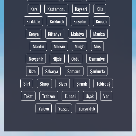
Kars
Kastamonu
Kayseri
Kilis
Kırıkkale
Kırklareli
Kırşehir
Kocaeli
Konya
Kütahya
Malatya
Manisa
Mardin
Mersin
Muğla
Muş
Nevşehir
Niğde
Ordu
Osmaniye
Rize
Sakarya
Samsun
Şanlıurfa
Siirt
Sinop
Sivas
Şırnak
Tekirdağ
Tokat
Trabzon
Tunceli
Uşak
Van
Yalova
Yozgat
Zonguldak