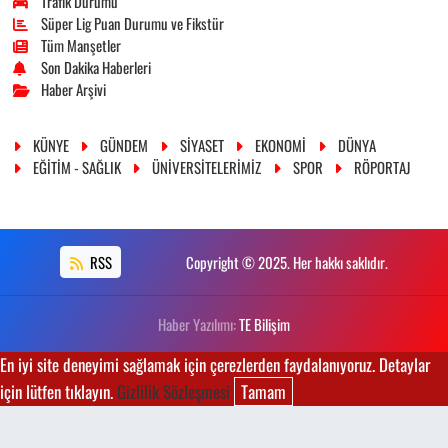
Trafik Durumu
Süper Lig Puan Durumu ve Fikstür
Tüm Manşetler
Son Dakika Haberleri
Haber Arşivi
KÜNYE
GÜNDEM
SİYASET
EKONOMİ
DÜNYA
EĞİTİM - SAĞLIK
ÜNİVERSİTELERİMİZ
SPOR
RÖPORTAJ
RSS
Copyright © 2025. Her hakkı saklıdır.
Haber Yazılımı:
TE Bilişim
En iyi site deneyimi sağlamak için çerezlerden faydalanıyoruz. Detaylar
için lütfen tıklayın.
Gizlilik Sözleşmesi
Tamam