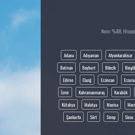
Nem: %88, Hissedi
Adana
Adıyaman
Afyonkarahisar
Batman
Bayburt
Bilecik
Bingöl
Edirne
Elazığ
Erzincan
Erzur
İzmir
Kahramanmaraş
Karabük
Kütahya
Malatya
Manisa
Mar
Şanlıurfa
Siirt
Sinop
Sivas