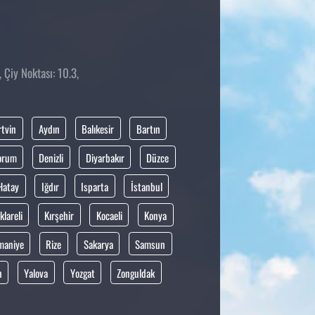
 Çiy Noktası: 10.3,
rtvin
Aydın
Balıkesir
Bartın
orum
Denizli
Diyarbakır
Düzce
Hatay
Iğdır
Isparta
İstanbul
klareli
Kırşehir
Kocaeli
Konya
maniye
Rize
Sakarya
Samsun
n
Yalova
Yozgat
Zonguldak