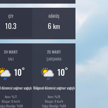
ÇIY
GÖRÜŞ
10.3
6
km
24 MART
25 MART
SALI
ÇARŞAMBA
°
°
10
10
l düzensiz yağmur yağışlı
Bölgesel düzensiz yağmur yağışlı
Nem: %77
Nem: %78
Rüzgar: 8 km/h
Rüzgar: 9 km/h
ağış Olasılığı: %88
Yağış Olasılığı: %88