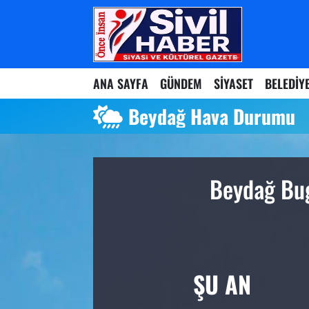
Nöbetçi Eczaneler
ANA SAYFA
GÜNDEM
SİYASET
BELEDİY
Hava Durumu
Beydağ Hava Durumu
Namaz Vakitleri
Trafik Durumu
Beydağ Bug
Süper Lig Puan Durumu ve Fikstür
Tüm Manşetler
Son Dakika Haberleri
ŞU AN
Haber Arşivi