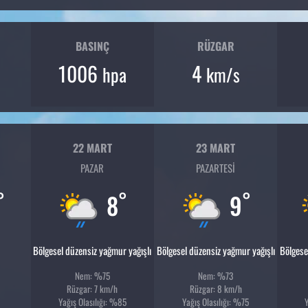
BASINÇ
RÜZGAR
1006
4
hpa
km/s
22 MART
23 MART
PAZAR
PAZARTESI
°
°
°
8
9
Bölgesel düzensiz yağmur yağışlı
Bölgesel düzensiz yağmur yağışlı
Bölgese
Nem: %75
Nem: %73
Rüzgar: 7 km/h
Rüzgar: 8 km/h
Yağış Olasılığı: %85
Yağış Olasılığı: %75
Y