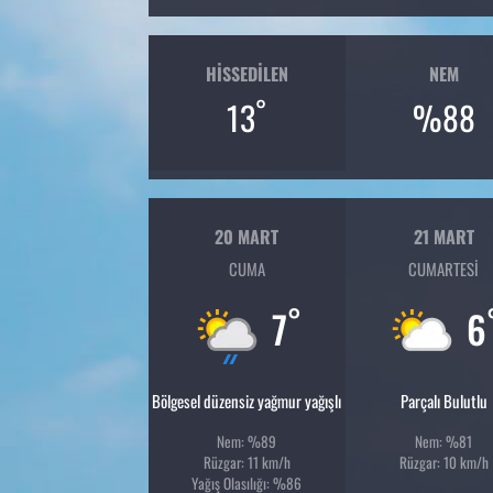
HISSEDILEN
NEM
°
13
%88
20 MART
21 MART
CUMA
CUMARTESI
°
7
6
Bölgesel düzensiz yağmur yağışlı
Parçalı Bulutlu
Nem: %89
Nem: %81
Rüzgar: 11 km/h
Rüzgar: 10 km/h
Yağış Olasılığı: %86