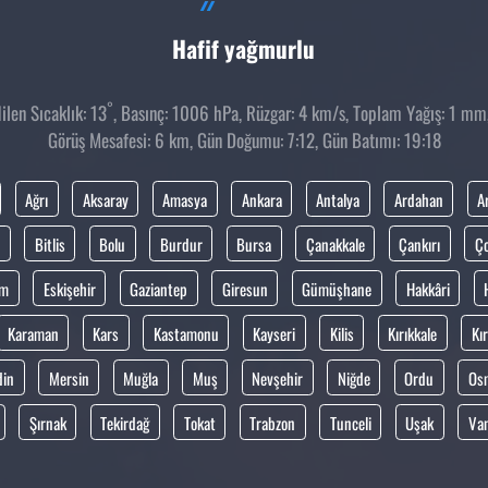
Hafif yağmurlu
°
len Sıcaklık: 13
, Basınç: 1006 hPa, Rüzgar: 4 km/s, Toplam Yağış: 1 mm,
Görüş Mesafesi: 6 km, Gün Doğumu: 7:12, Gün Batımı: 19:18
Ağrı
Aksaray
Amasya
Ankara
Antalya
Ardahan
A
Bitlis
Bolu
Burdur
Bursa
Çanakkale
Çankırı
Ç
um
Eskişehir
Gaziantep
Giresun
Gümüşhane
Hakkâri
Karaman
Kars
Kastamonu
Kayseri
Kilis
Kırıkkale
Kır
din
Mersin
Muğla
Muş
Nevşehir
Niğde
Ordu
Os
Şırnak
Tekirdağ
Tokat
Trabzon
Tunceli
Uşak
Va