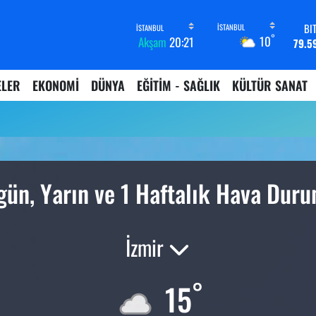
BI
°
10
Akşam
20:21
79.5
D
45,4
ELER
EKONOMİ
DÜNYA
EĞİTİM - SAĞLIK
KÜLTÜR SANAT
E
53,3
ST
61,6
G.
6862,
B
ün, Yarın ve 1 Haftalık Hava Dur
14.
İzmir
°
15