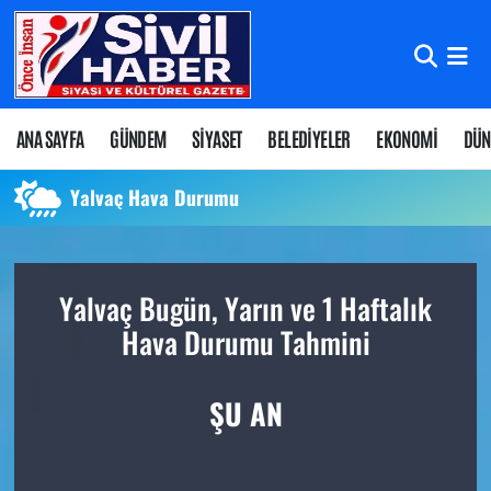
Nöbetçi Eczaneler
Hava Durumu
ANA SAYFA
GÜNDEM
SİYASET
BELEDİYELER
EKONOMİ
DÜN
Namaz Vakitleri
Yalvaç Hava Durumu
Trafik Durumu
Yalvaç Bugün, Yarın ve 1 Haftalık
Süper Lig Puan Durumu ve Fikstür
Hava Durumu Tahmini
Tüm Manşetler
ŞU AN
Son Dakika Haberleri
Haber Arşivi