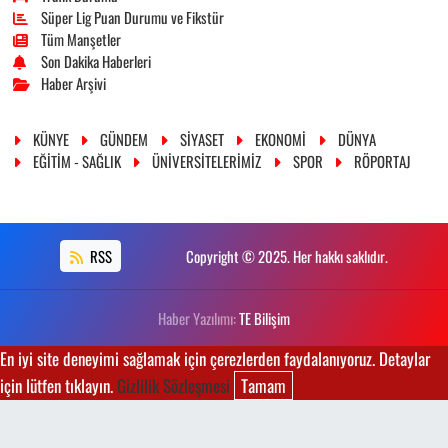
Süper Lig Puan Durumu ve Fikstür
Tüm Manşetler
Son Dakika Haberleri
Haber Arşivi
KÜNYE
GÜNDEM
SİYASET
EKONOMİ
DÜNYA
EĞİTİM - SAĞLIK
ÜNİVERSİTELERİMİZ
SPOR
RÖPORTAJ
RSS
Copyright © 2025. Her hakkı saklıdır.
Haber Yazılımı:
TE Bilişim
En iyi site deneyimi sağlamak için çerezlerden faydalanıyoruz. Detaylar
için lütfen tıklayın.
Gizlilik Sözleşmesi
Tamam