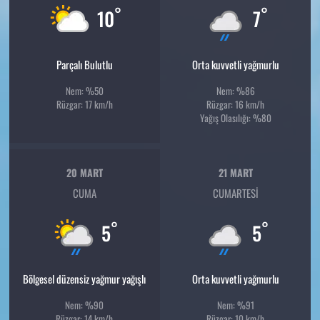
°
°
10
7
Parçalı Bulutlu
Orta kuvvetli yağmurlu
Nem: %50
Nem: %86
Rüzgar: 17 km/h
Rüzgar: 16 km/h
Yağış Olasılığı: %80
20 MART
21 MART
CUMA
CUMARTESI
°
°
5
5
Bölgesel düzensiz yağmur yağışlı
Orta kuvvetli yağmurlu
Nem: %90
Nem: %91
Rüzgar: 14 km/h
Rüzgar: 10 km/h