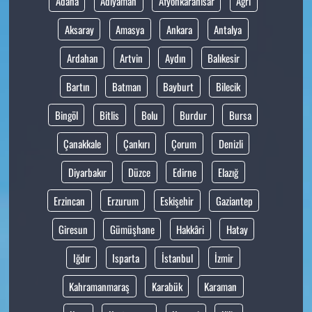
Adana
Adıyaman
Afyonkarahisar
Ağrı
Aksaray
Amasya
Ankara
Antalya
Ardahan
Artvin
Aydın
Balıkesir
Bartın
Batman
Bayburt
Bilecik
Bingöl
Bitlis
Bolu
Burdur
Bursa
Çanakkale
Çankırı
Çorum
Denizli
Diyarbakır
Düzce
Edirne
Elazığ
Erzincan
Erzurum
Eskişehir
Gaziantep
Giresun
Gümüşhane
Hakkâri
Hatay
Iğdır
Isparta
İstanbul
İzmir
Kahramanmaraş
Karabük
Karaman