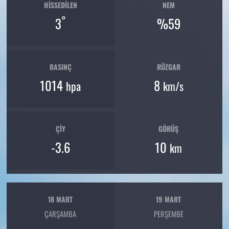
HISSEDILEN
NEM
°
3
%59
BASINÇ
RÜZGAR
1014
8
hpa
km/s
ÇIY
GÖRÜŞ
-3.6
10
km
18 MART
19 MART
ÇARŞAMBA
PERŞEMBE