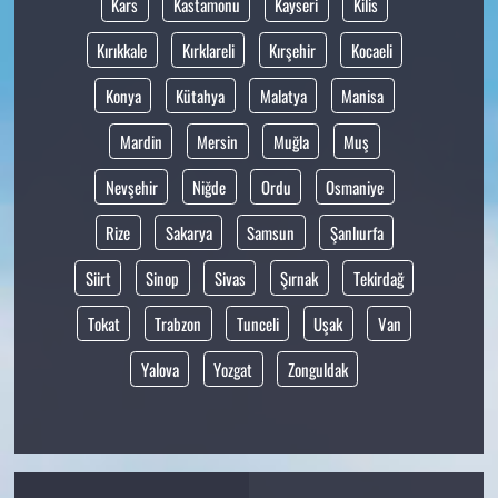
Kars
Kastamonu
Kayseri
Kilis
Kırıkkale
Kırklareli
Kırşehir
Kocaeli
Konya
Kütahya
Malatya
Manisa
Mardin
Mersin
Muğla
Muş
Nevşehir
Niğde
Ordu
Osmaniye
Rize
Sakarya
Samsun
Şanlıurfa
Siirt
Sinop
Sivas
Şırnak
Tekirdağ
Tokat
Trabzon
Tunceli
Uşak
Van
Yalova
Yozgat
Zonguldak