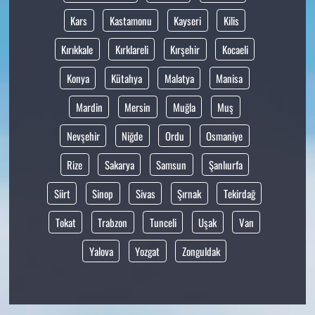
Kars
Kastamonu
Kayseri
Kilis
Kırıkkale
Kırklareli
Kırşehir
Kocaeli
Konya
Kütahya
Malatya
Manisa
Mardin
Mersin
Muğla
Muş
Nevşehir
Niğde
Ordu
Osmaniye
Rize
Sakarya
Samsun
Şanlıurfa
Siirt
Sinop
Sivas
Şırnak
Tekirdağ
Tokat
Trabzon
Tunceli
Uşak
Van
Yalova
Yozgat
Zonguldak