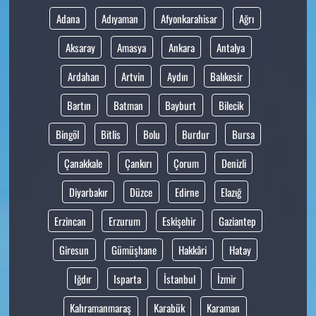
Adana
Adıyaman
Afyonkarahisar
Ağrı
Aksaray
Amasya
Ankara
Antalya
Ardahan
Artvin
Aydın
Balıkesir
Bartın
Batman
Bayburt
Bilecik
Bingöl
Bitlis
Bolu
Burdur
Bursa
Çanakkale
Çankırı
Çorum
Denizli
Diyarbakır
Düzce
Edirne
Elazığ
Erzincan
Erzurum
Eskişehir
Gaziantep
Giresun
Gümüşhane
Hakkâri
Hatay
Iğdır
Isparta
İstanbul
İzmir
Kahramanmaraş
Karabük
Karaman