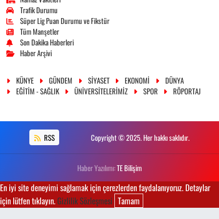
Trafik Durumu
Süper Lig Puan Durumu ve Fikstür
Tüm Manşetler
Son Dakika Haberleri
Haber Arşivi
KÜNYE
GÜNDEM
SİYASET
EKONOMİ
DÜNYA
EĞİTİM - SAĞLIK
ÜNİVERSİTELERİMİZ
SPOR
RÖPORTAJ
RSS
Copyright © 2025. Her hakkı saklıdır.
Haber Yazılımı:
TE Bilişim
En iyi site deneyimi sağlamak için çerezlerden faydalanıyoruz. Detaylar
için lütfen tıklayın.
Gizlilik Sözleşmesi
Tamam