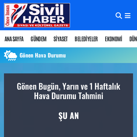
Nöbetçi Eczaneler
Hava Durumu
ANA SAYFA
GÜNDEM
SİYASET
BELEDİYELER
EKONOMİ
DÜN
Namaz Vakitleri
Gönen Hava Durumu
Trafik Durumu
Gönen Bugün, Yarın ve 1 Haftalık
Süper Lig Puan Durumu ve Fikstür
Hava Durumu Tahmini
Tüm Manşetler
ŞU AN
Son Dakika Haberleri
Haber Arşivi