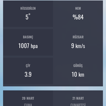
HISSEDILEN
NEM
°
5
%84
BASINÇ
RÜZGAR
1007
9
hpa
km/s
ÇIY
GÖRÜŞ
3.9
10
km
20 MART
21 MART
CUMA
CUMARTESI