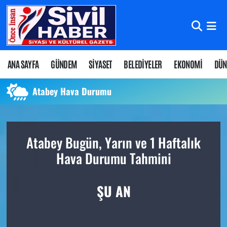
Nöbetçi Eczaneler
Hava Durumu
ANA SAYFA
GÜNDEM
SİYASET
BELEDİYELER
EKONOMİ
DÜN
Namaz Vakitleri
Atabey Hava Durumu
Trafik Durumu
Atabey Bugün, Yarın ve 1 Haftalık
Süper Lig Puan Durumu ve Fikstür
Hava Durumu Tahmini
Tüm Manşetler
ŞU AN
Son Dakika Haberleri
Haber Arşivi