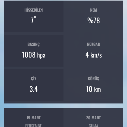
HISSEDILEN
NEM
°
7
%78
BASINÇ
RÜZGAR
1008
4
hpa
km/s
ÇIY
GÖRÜŞ
3.4
10
km
19 MART
20 MART
PERŞEMBE
CUMA