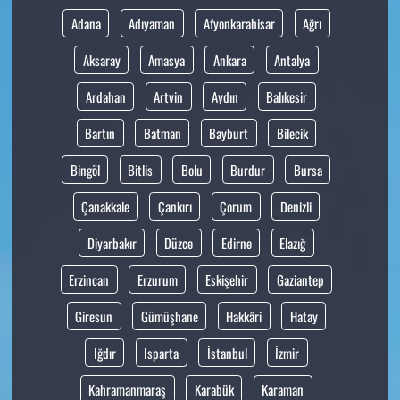
Adana
Adıyaman
Afyonkarahisar
Ağrı
Aksaray
Amasya
Ankara
Antalya
Ardahan
Artvin
Aydın
Balıkesir
Bartın
Batman
Bayburt
Bilecik
Bingöl
Bitlis
Bolu
Burdur
Bursa
Çanakkale
Çankırı
Çorum
Denizli
Diyarbakır
Düzce
Edirne
Elazığ
Erzincan
Erzurum
Eskişehir
Gaziantep
Giresun
Gümüşhane
Hakkâri
Hatay
Iğdır
Isparta
İstanbul
İzmir
Kahramanmaraş
Karabük
Karaman