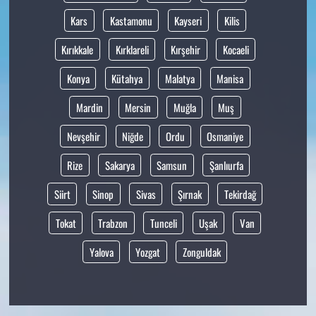
Kars
Kastamonu
Kayseri
Kilis
Kırıkkale
Kırklareli
Kırşehir
Kocaeli
Konya
Kütahya
Malatya
Manisa
Mardin
Mersin
Muğla
Muş
Nevşehir
Niğde
Ordu
Osmaniye
Rize
Sakarya
Samsun
Şanlıurfa
Siirt
Sinop
Sivas
Şırnak
Tekirdağ
Tokat
Trabzon
Tunceli
Uşak
Van
Yalova
Yozgat
Zonguldak