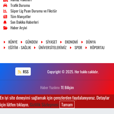
Trafik Durumu
Süper Lig Puan Durumu ve Fikstür
Tüm Manşetler
Son Dakika Haberleri
Haber Arşivi
KÜNYE
GÜNDEM
SİYASET
EKONOMİ
DÜNYA
EĞİTİM - SAĞLIK
ÜNİVERSİTELERİMİZ
SPOR
RÖPORTAJ
RSS
Copyright © 2025. Her hakkı saklıdır.
Haber Yazılımı:
TE Bilişim
En iyi site deneyimi sağlamak için çerezlerden faydalanıyoruz. Detaylar
için lütfen tıklayın.
Gizlilik Sözleşmesi
Tamam