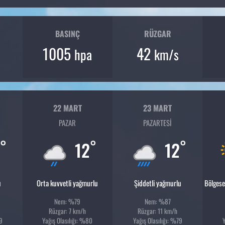
BASINÇ
RÜZGAR
1005
42
hpa
km/s
22 MART
23 MART
PAZAR
PAZARTESI
°
°
°
12
12
u
Orta kuvvetli yağmurlu
Şiddetli yağmurlu
Bölgese
Nem: %79
Nem: %87
Rüzgar: 7 km/h
Rüzgar: 11 km/h
89
Yağış Olasılığı: %80
Yağış Olasılığı: %79
Y