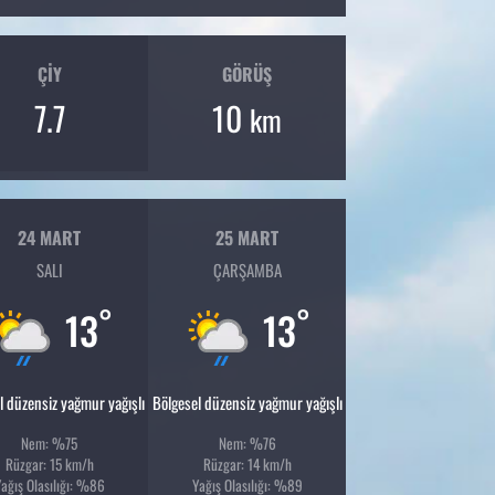
ÇIY
GÖRÜŞ
7.7
10
km
24 MART
25 MART
SALI
ÇARŞAMBA
°
°
13
13
l düzensiz yağmur yağışlı
Bölgesel düzensiz yağmur yağışlı
Nem: %75
Nem: %76
Rüzgar: 15 km/h
Rüzgar: 14 km/h
ağış Olasılığı: %86
Yağış Olasılığı: %89