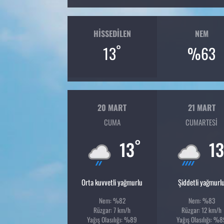
HISSEDILEN
NEM
°
13
%63
20 MART
21 MART
CUMA
CUMARTESI
°
13
13
Orta kuvvetli yağmurlu
Şiddetli yağmurl
Nem: %82
Nem: %83
Rüzgar: 7 km/h
Rüzgar: 12 km/h
Yağış Olasılığı: %89
Yağış Olasılığı: %