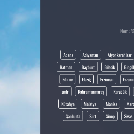
Nem: %6
Adana
Adıyaman
Afyonkarahisar
Batman
Bayburt
Bilecik
Bingöl
Edirne
Elazığ
Erzincan
Erzur
İzmir
Kahramanmaraş
Karabük
Kütahya
Malatya
Manisa
Mar
Şanlıurfa
Siirt
Sinop
Sivas