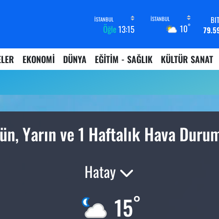
BI
°
10
Öğle
13:15
79.5
D
45,4
ELER
EKONOMİ
DÜNYA
EĞİTİM - SAĞLIK
KÜLTÜR SANAT
E
53,3
ST
61,6
G.
6862,
B
ün, Yarın ve 1 Haftalık Hava Duru
14.
Hatay
°
15