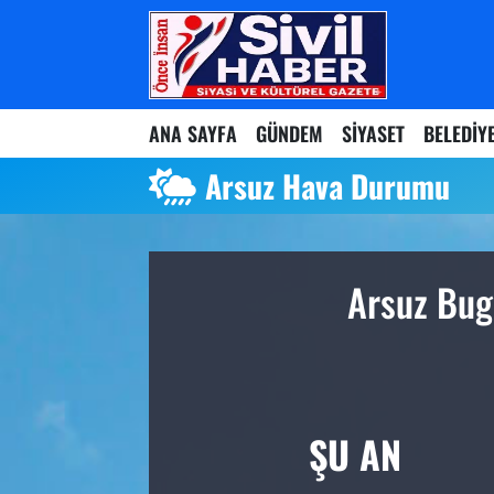
Nöbetçi Eczaneler
ANA SAYFA
GÜNDEM
SİYASET
BELEDİY
Hava Durumu
Arsuz Hava Durumu
Namaz Vakitleri
Trafik Durumu
Arsuz Bug
Süper Lig Puan Durumu ve Fikstür
Tüm Manşetler
Son Dakika Haberleri
ŞU AN
Haber Arşivi