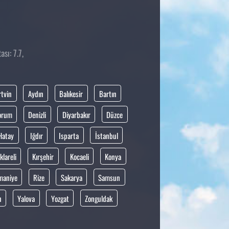
sı: 7.7,
rtvin
Aydın
Balıkesir
Bartın
orum
Denizli
Diyarbakır
Düzce
Hatay
Iğdır
Isparta
İstanbul
klareli
Kırşehir
Kocaeli
Konya
maniye
Rize
Sakarya
Samsun
n
Yalova
Yozgat
Zonguldak