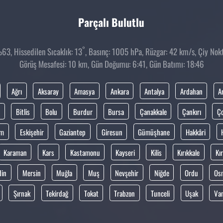
Parçalı Bulutlu
°
3, Hissedilen Sıcaklık: 13
, Basınç: 1005 hPa, Rüzgar: 42 km/s, Çiy Nokta
Görüş Mesafesi: 10 km, Gün Doğumu: 6:41, Gün Batımı: 18:46
Ağrı
Aksaray
Amasya
Ankara
Antalya
Ardahan
A
Bitlis
Bolu
Burdur
Bursa
Çanakkale
Çankırı
Ç
um
Eskişehir
Gaziantep
Giresun
Gümüşhane
Hakkâri
Karaman
Kars
Kastamonu
Kayseri
Kilis
Kırıkkale
Kır
din
Mersin
Muğla
Muş
Nevşehir
Niğde
Ordu
Os
Şırnak
Tekirdağ
Tokat
Trabzon
Tunceli
Uşak
Va