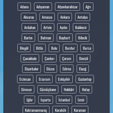
Adana
Adıyaman
Afyonkarahisar
Ağrı
Aksaray
Amasya
Ankara
Antalya
Ardahan
Artvin
Aydın
Balıkesir
Bartın
Batman
Bayburt
Bilecik
Bingöl
Bitlis
Bolu
Burdur
Bursa
Çanakkale
Çankırı
Çorum
Denizli
Diyarbakır
Düzce
Edirne
Elazığ
Erzincan
Erzurum
Eskişehir
Gaziantep
Giresun
Gümüşhane
Hakkâri
Hatay
Iğdır
Isparta
İstanbul
İzmir
Kahramanmaraş
Karabük
Karaman