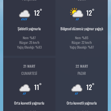
°
°
12
12
Şiddetli yağmurlu
Bölgesel düzensiz yağmur yağışlı
Nem: %87
Nem: %85
Rüzgar: 25 km/h
Rüzgar: 22 km/h
Yağış Olasılığı: %93
Yağış Olasılığı: %87
21 MART
22 MART
CUMARTESI
PAZAR
°
°
11
12
Orta kuvvetli yağmurlu
Orta kuvvetli yağmurlu