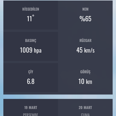
HISSEDILEN
NEM
°
11
%65
BASINÇ
RÜZGAR
1009
45
hpa
km/s
ÇIY
GÖRÜŞ
6.8
10
km
19 MART
20 MART
PERŞEMBE
CUMA