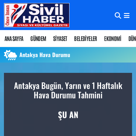
Nöbetçi Eczaneler
Hava Durumu
ANA SAYFA
GÜNDEM
SİYASET
BELEDİYELER
EKONOMİ
DÜN
Namaz Vakitleri
Antakya Hava Durumu
Trafik Durumu
Antakya Bugün, Yarın ve 1 Haftalık
Süper Lig Puan Durumu ve Fikstür
Hava Durumu Tahmini
Tüm Manşetler
ŞU AN
Son Dakika Haberleri
Haber Arşivi