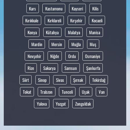
Kars
Kastamonu
Kayseri
Kilis
Kırıkkale
Kırklareli
Kırşehir
Kocaeli
Konya
Kütahya
Malatya
Manisa
Mardin
Mersin
Muğla
Muş
Nevşehir
Niğde
Ordu
Osmaniye
Rize
Sakarya
Samsun
Şanlıurfa
Siirt
Sinop
Sivas
Şırnak
Tekirdağ
Tokat
Trabzon
Tunceli
Uşak
Van
Yalova
Yozgat
Zonguldak