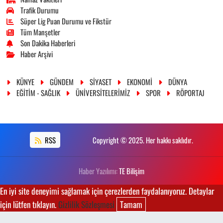
Trafik Durumu
Süper Lig Puan Durumu ve Fikstür
Tüm Manşetler
Son Dakika Haberleri
Haber Arşivi
KÜNYE
GÜNDEM
SİYASET
EKONOMİ
DÜNYA
EĞİTİM - SAĞLIK
ÜNİVERSİTELERİMİZ
SPOR
RÖPORTAJ
RSS
Copyright © 2025. Her hakkı saklıdır.
Haber Yazılımı:
TE Bilişim
En iyi site deneyimi sağlamak için çerezlerden faydalanıyoruz. Detaylar
için lütfen tıklayın.
Gizlilik Sözleşmesi
Tamam