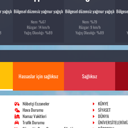
 yağışlı
Bölgesel düzensiz yağmur yağışlı
Bölgesel düzensiz yağmur yağışlı
Bölgese
Nem: %67
Nem: %79
Rüzgar: 14 km/h
Rüzgar: 9 km/h
88
Yağış Olasılığı: %89
Yağış Olasılığı: %89
Hassaslar için sağlıksız
Sağlıksız
Nöbetçi Eczaneler
KÜNYE
Hava Durumu
SİYASET
Namaz Vakitleri
DÜNYA
Trafik Durumu
ÜNİVERSİTELERİMİ