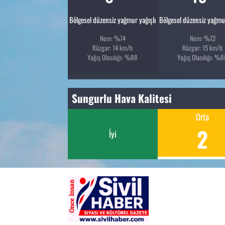
Bölgesel düzensiz yağmur yağışlı
Bölgesel düzensiz yağmur
Nem: %74
Nem: %72
Rüzgar: 14 km/h
Rüzgar: 15 km/h
Yağış Olasılığı: %88
Yağış Olasılığı: %
Sungurlu Hava Kalitesi
Orta
2
İyi