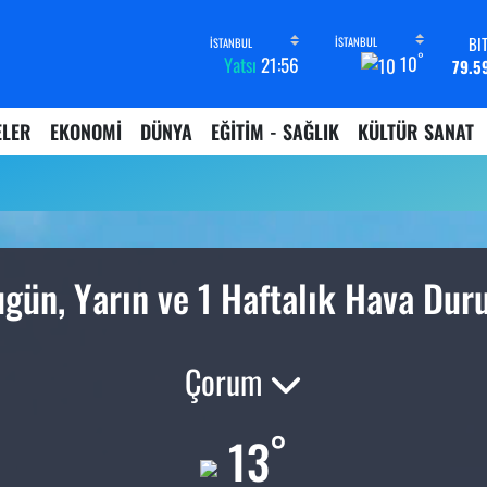
BI
°
10
Yatsı
21:56
79.5
D
45,4
ELER
EKONOMİ
DÜNYA
EĞİTİM - SAĞLIK
KÜLTÜR SANAT
E
53,3
u
ST
61,6
G.
6862,
B
gün, Yarın ve 1 Haftalık Hava Du
14.
Çorum
°
13