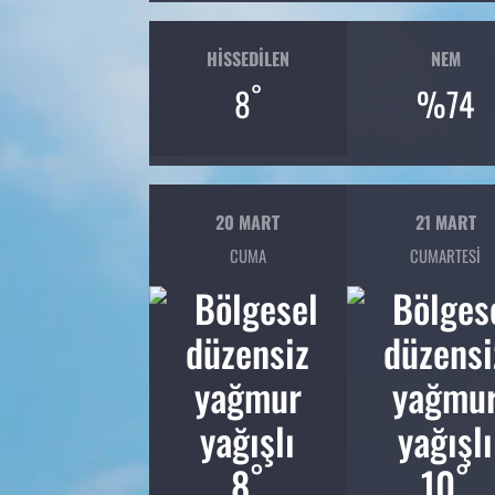
HISSEDILEN
NEM
°
8
%74
20 MART
21 MART
CUMA
CUMARTESI
°
°
8
10