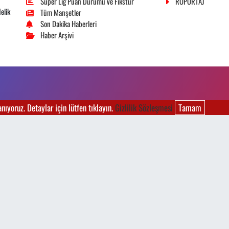
Süper Lig Puan Durumu ve Fikstür
RÖPORTAJ
elik
Tüm Manşetler
Son Dakika Haberleri
Haber Arşivi
ıyoruz. Detaylar için lütfen tıklayın.
Gizlilik Sözleşmesi
Tamam