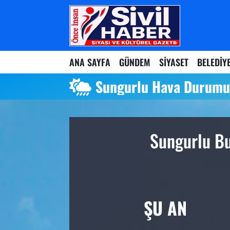
Nöbetçi Eczaneler
ANA SAYFA
GÜNDEM
SİYASET
BELEDİY
Hava Durumu
Sungurlu Hava Durum
Namaz Vakitleri
Trafik Durumu
Sungurlu Bu
Süper Lig Puan Durumu ve Fikstür
Tüm Manşetler
Son Dakika Haberleri
ŞU AN
Haber Arşivi