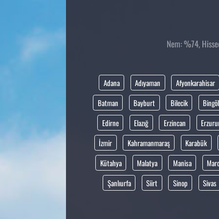
Nem: %74, Hissedi
Adana
Adıyaman
Afyonkarahisar
Batman
Bayburt
Bilecik
Bingöl
Edirne
Elazığ
Erzincan
Erzur
İzmir
Kahramanmaraş
Karabük
Kütahya
Malatya
Manisa
Mar
Şanlıurfa
Siirt
Sinop
Sivas