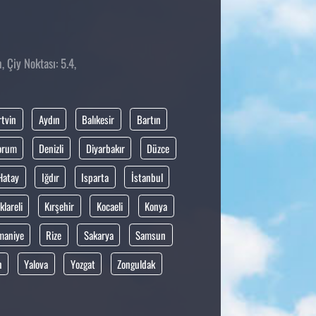
 Çiy Noktası: 5.4,
rtvin
Aydın
Balıkesir
Bartın
orum
Denizli
Diyarbakır
Düzce
Hatay
Iğdır
Isparta
İstanbul
klareli
Kırşehir
Kocaeli
Konya
maniye
Rize
Sakarya
Samsun
n
Yalova
Yozgat
Zonguldak