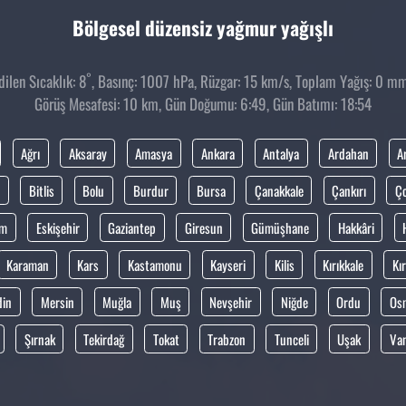
Bölgesel düzensiz yağmur yağışlı
°
len Sıcaklık: 8
, Basınç: 1007 hPa, Rüzgar: 15 km/s, Toplam Yağış: 0 mm,
Görüş Mesafesi: 10 km, Gün Doğumu: 6:49, Gün Batımı: 18:54
Ağrı
Aksaray
Amasya
Ankara
Antalya
Ardahan
A
Bitlis
Bolu
Burdur
Bursa
Çanakkale
Çankırı
Ç
um
Eskişehir
Gaziantep
Giresun
Gümüşhane
Hakkâri
Karaman
Kars
Kastamonu
Kayseri
Kilis
Kırıkkale
Kır
din
Mersin
Muğla
Muş
Nevşehir
Niğde
Ordu
Os
Şırnak
Tekirdağ
Tokat
Trabzon
Tunceli
Uşak
Va