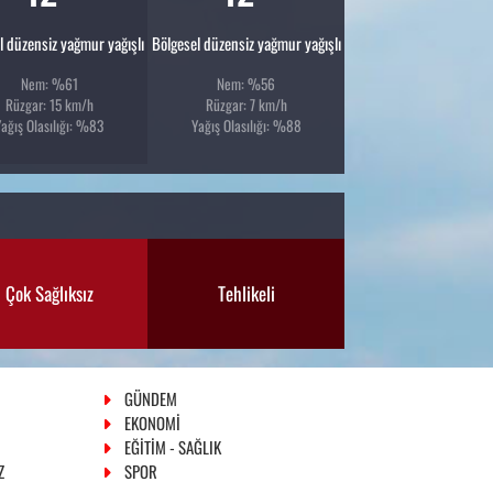
l düzensiz yağmur yağışlı
Bölgesel düzensiz yağmur yağışlı
Nem: %61
Nem: %56
Rüzgar: 15 km/h
Rüzgar: 7 km/h
Yağış Olasılığı: %83
Yağış Olasılığı: %88
Çok Sağlıksız
Tehlikeli
GÜNDEM
EKONOMİ
EĞİTİM - SAĞLIK
Z
SPOR