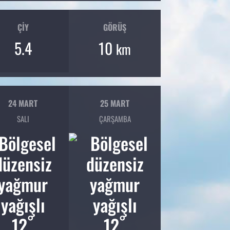
ÇIY
GÖRÜŞ
5.4
10
km
24 MART
25 MART
SALI
ÇARŞAMBA
°
°
12
12