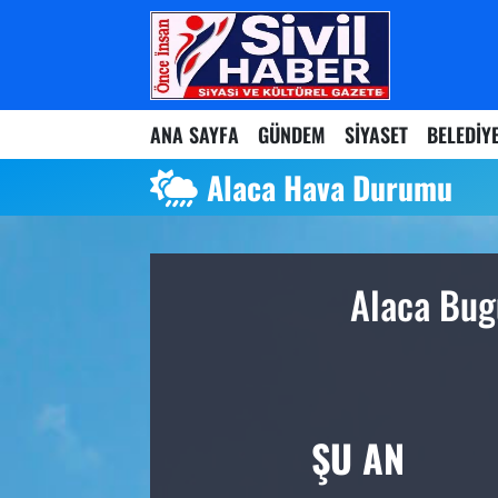
Nöbetçi Eczaneler
ANA SAYFA
GÜNDEM
SİYASET
BELEDİY
Hava Durumu
Alaca Hava Durumu
Namaz Vakitleri
Trafik Durumu
Alaca Bug
Süper Lig Puan Durumu ve Fikstür
Tüm Manşetler
Son Dakika Haberleri
ŞU AN
Haber Arşivi