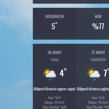
HISSEDILEN
NEM
°
5
%77
20 MART
21 MART
CUMA
CUMARTESI
°
4
7
Bölgesel düzensiz yağmur yağışlı
Bölgesel düzensiz yağmur
Nem: %91
Nem: %73
Rüzgar: 25 km/h
Rüzgar: 18 km/h
Yağış Olasılığı: %89
Yağış Olasılığı: %