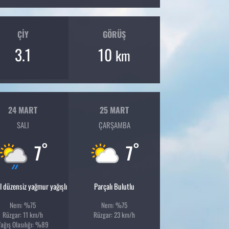
ÇIY
GÖRÜŞ
3.1
10
km
24 MART
25 MART
SALI
ÇARŞAMBA
°
°
7
7
l düzensiz yağmur yağışlı
Parçalı Bulutlu
Nem: %75
Nem: %75
Rüzgar: 11 km/h
Rüzgar: 23 km/h
ağış Olasılığı: %89