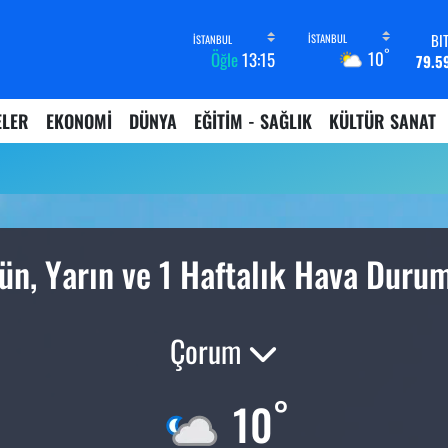
BI
°
10
Öğle
13:15
79.5
D
45,4
ELER
EKONOMİ
DÜNYA
EĞİTİM - SAĞLIK
KÜLTÜR SANAT
E
53,3
ST
61,6
G.
6862,
B
ün, Yarın ve 1 Haftalık Hava Duru
14.
Çorum
°
10