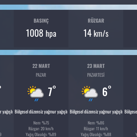
BASINÇ
RÜZGAR
1008
14
hpa
km/s
22 MART
23 MART
PAZAR
PAZARTESI
°
°
°
7
6
 yağışlı
Bölgesel düzensiz yağmur yağışlı
Bölgesel düzensiz yağmur yağışlı
Bölgese
Nem: %75
Nem: %86
Rüzgar: 20 km/h
Rüzgar: 11 km/h
89
Yağış Olasılığı: %89
Yağış Olasılığı: %88
Y