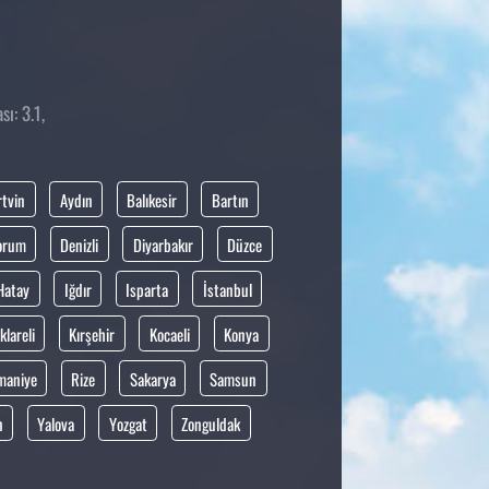
ı: 3.1,
rtvin
Aydın
Balıkesir
Bartın
orum
Denizli
Diyarbakır
Düzce
Hatay
Iğdır
Isparta
İstanbul
klareli
Kırşehir
Kocaeli
Konya
maniye
Rize
Sakarya
Samsun
n
Yalova
Yozgat
Zonguldak