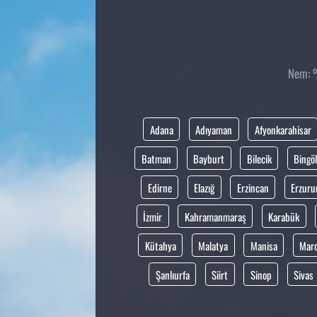
Nem: %
Adana
Adıyaman
Afyonkarahisar
Batman
Bayburt
Bilecik
Bingöl
Edirne
Elazığ
Erzincan
Erzur
İzmir
Kahramanmaraş
Karabük
Kütahya
Malatya
Manisa
Mar
Şanlıurfa
Siirt
Sinop
Sivas