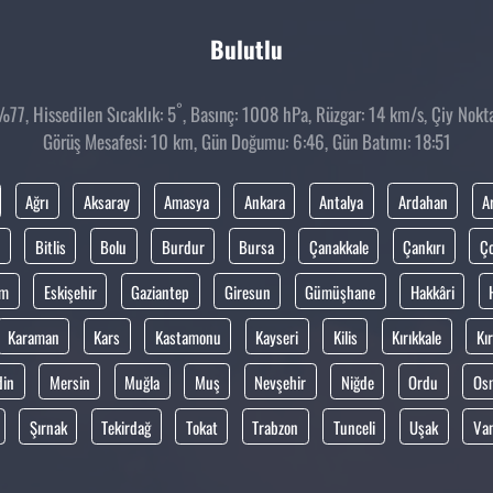
Bulutlu
°
77, Hissedilen Sıcaklık: 5
, Basınç: 1008 hPa, Rüzgar: 14 km/s, Çiy Noktas
Görüş Mesafesi: 10 km, Gün Doğumu: 6:46, Gün Batımı: 18:51
Ağrı
Aksaray
Amasya
Ankara
Antalya
Ardahan
A
Bitlis
Bolu
Burdur
Bursa
Çanakkale
Çankırı
Ç
um
Eskişehir
Gaziantep
Giresun
Gümüşhane
Hakkâri
Karaman
Kars
Kastamonu
Kayseri
Kilis
Kırıkkale
Kır
din
Mersin
Muğla
Muş
Nevşehir
Niğde
Ordu
Os
Şırnak
Tekirdağ
Tokat
Trabzon
Tunceli
Uşak
Va