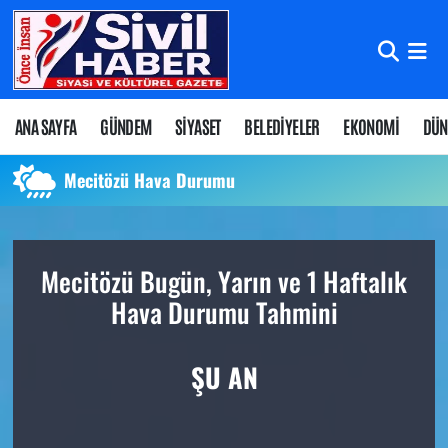
Nöbetçi Eczaneler
Hava Durumu
ANA SAYFA
GÜNDEM
SİYASET
BELEDİYELER
EKONOMİ
DÜN
Namaz Vakitleri
Mecitözü Hava Durumu
Trafik Durumu
Mecitözü Bugün, Yarın ve 1 Haftalık
Süper Lig Puan Durumu ve Fikstür
Hava Durumu Tahmini
Tüm Manşetler
ŞU AN
Son Dakika Haberleri
Haber Arşivi