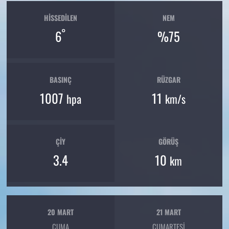
HISSEDILEN
NEM
°
6
%75
BASINÇ
RÜZGAR
1007
11
hpa
km/s
ÇIY
GÖRÜŞ
3.4
10
km
20 MART
21 MART
CUMA
CUMARTESI