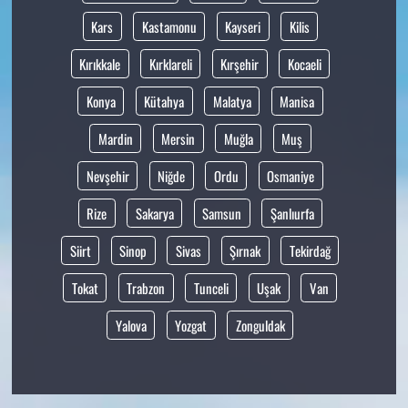
Kars
Kastamonu
Kayseri
Kilis
Kırıkkale
Kırklareli
Kırşehir
Kocaeli
Konya
Kütahya
Malatya
Manisa
Mardin
Mersin
Muğla
Muş
Nevşehir
Niğde
Ordu
Osmaniye
Rize
Sakarya
Samsun
Şanlıurfa
Siirt
Sinop
Sivas
Şırnak
Tekirdağ
Tokat
Trabzon
Tunceli
Uşak
Van
Yalova
Yozgat
Zonguldak