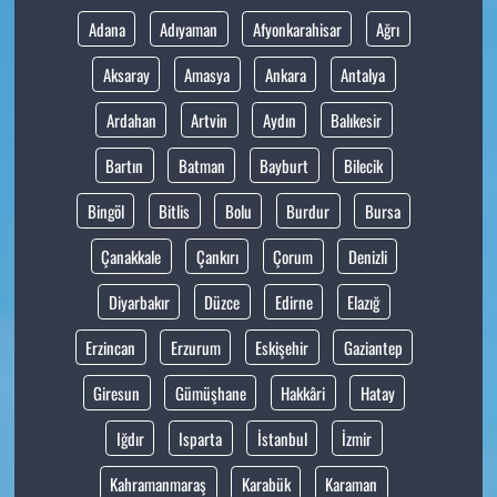
Adana
Adıyaman
Afyonkarahisar
Ağrı
Aksaray
Amasya
Ankara
Antalya
Ardahan
Artvin
Aydın
Balıkesir
Bartın
Batman
Bayburt
Bilecik
Bingöl
Bitlis
Bolu
Burdur
Bursa
Çanakkale
Çankırı
Çorum
Denizli
Diyarbakır
Düzce
Edirne
Elazığ
Erzincan
Erzurum
Eskişehir
Gaziantep
Giresun
Gümüşhane
Hakkâri
Hatay
Iğdır
Isparta
İstanbul
İzmir
Kahramanmaraş
Karabük
Karaman