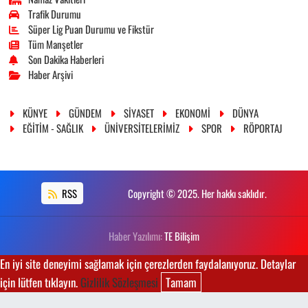
Trafik Durumu
Süper Lig Puan Durumu ve Fikstür
Tüm Manşetler
Son Dakika Haberleri
Haber Arşivi
KÜNYE
GÜNDEM
SİYASET
EKONOMİ
DÜNYA
EĞİTİM - SAĞLIK
ÜNİVERSİTELERİMİZ
SPOR
RÖPORTAJ
RSS
Copyright © 2025. Her hakkı saklıdır.
Haber Yazılımı:
TE Bilişim
En iyi site deneyimi sağlamak için çerezlerden faydalanıyoruz. Detaylar
için lütfen tıklayın.
Gizlilik Sözleşmesi
Tamam