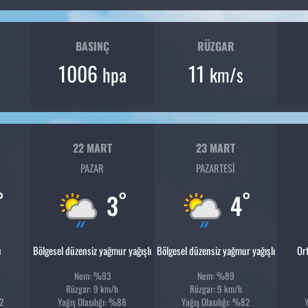
BASINÇ
RÜZGAR
1006
11
hpa
km/s
22 MART
23 MART
PAZAR
PAZARTESI
°
°
°
3
4
u
Bölgesel düzensiz yağmur yağışlı
Bölgesel düzensiz yağmur yağışlı
Or
Nem: %93
Nem: %89
Rüzgar: 9 km/h
Rüzgar: 9 km/h
2
Yağış Olasılığı: %88
Yağış Olasılığı: %82