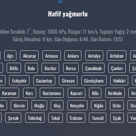
Hafif yağmurlu
°
ilen Sıcaklık: 7
, Basınç: 1006 hPa, Rüzgar: 11 km/s, Toplam Yağış: 2 mm,
Görüş Mesafesi: 9 km, Gün Doğumu: 6:46, Gün Batımı: 18:51
Ağrı
Aksaray
Amasya
Ankara
Antalya
Ardahan
A
Bitlis
Bolu
Burdur
Bursa
Çanakkale
Çankırı
Ç
um
Eskişehir
Gaziantep
Giresun
Gümüşhane
Hakkâri
Karaman
Kars
Kastamonu
Kayseri
Kilis
Kırıkkale
Kır
din
Mersin
Muğla
Muş
Nevşehir
Niğde
Ordu
Os
Şırnak
Tekirdağ
Tokat
Trabzon
Tunceli
Uşak
Va