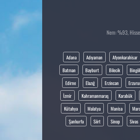
Nem: %93, Hissed
Adana
Adıyaman
Afyonkarahisar
Batman
Bayburt
Bilecik
Bingöl
Edirne
Elazığ
Erzincan
Erzur
İzmir
Kahramanmaraş
Karabük
Kütahya
Malatya
Manisa
Mar
Şanlıurfa
Siirt
Sinop
Sivas