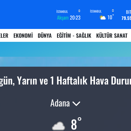
BI
°
10
Akşam
20:23
79.5
D
45,4
ELER
EKONOMİ
DÜNYA
EĞİTİM - SAĞLIK
KÜLTÜR SANAT
E
53,3
ST
61,6
G.
6862,
B
gün, Yarın ve 1 Haftalık Hava Dur
14.
Adana
°
8