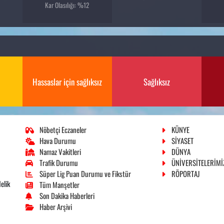
Kar Olasılığı: %12
Hassaslar için sağlıksız
Sağlıksız
Nöbetçi Eczaneler
KÜNYE
Hava Durumu
SİYASET
Namaz Vakitleri
DÜNYA
Trafik Durumu
ÜNİVERSİTELERİMİ
Süper Lig Puan Durumu ve Fikstür
RÖPORTAJ
elik
Tüm Manşetler
Son Dakika Haberleri
Haber Arşivi