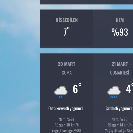
HISSEDILEN
NEM
°
7
%93
20 MART
21 MART
CUMA
CUMARTESI
°
6
4
Orta kuvvetli yağmurlu
Şiddetli yağmurl
Nem: %97
Nem: %98
Rüzgar: 10 km/h
Rüzgar: 14 km/h
Yağış Olasılığı: %89
Yağış Olasılığı: %8