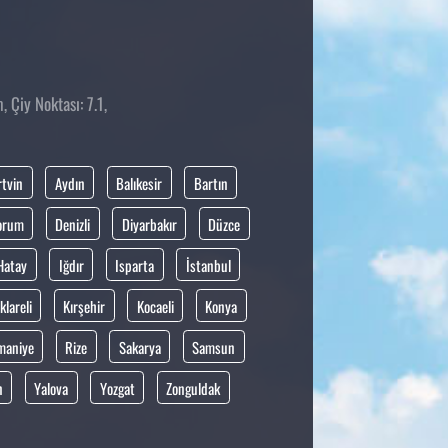
 Çiy Noktası: 7.1,
rtvin
Aydın
Balıkesir
Bartın
orum
Denizli
Diyarbakır
Düzce
Hatay
Iğdır
Isparta
İstanbul
klareli
Kırşehir
Kocaeli
Konya
maniye
Rize
Sakarya
Samsun
n
Yalova
Yozgat
Zonguldak