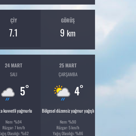
ÇIY
GÖRÜŞ
7.1
9
km
24 MART
25 MART
SALI
ÇARŞAMBA
°
°
5
4
ta kuvvetli yağmurlu
Bölgesel düzensiz yağmur yağışlı
Nem: %94
Nem: %90
Rüzgar: 7 km/h
Rüzgar: 5 km/h
Yağış Olasılığı: %62
Yağış Olasılığı: %86