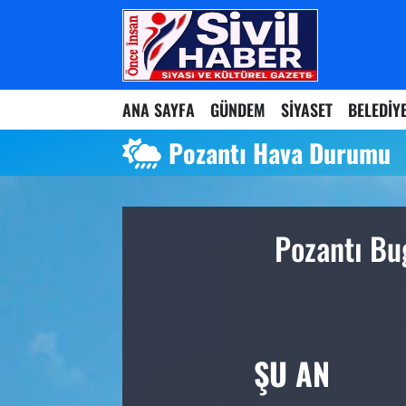
Nöbetçi Eczaneler
ANA SAYFA
GÜNDEM
SİYASET
BELEDİY
Hava Durumu
Pozantı Hava Durumu
Namaz Vakitleri
Trafik Durumu
Pozantı Bu
Süper Lig Puan Durumu ve Fikstür
Tüm Manşetler
Son Dakika Haberleri
ŞU AN
Haber Arşivi