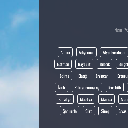
Nem: %9
Adana
Adıyaman
Afyonkarahisar
Batman
Bayburt
Bilecik
Bingöl
Edirne
Elazığ
Erzincan
Erzur
İzmir
Kahramanmaraş
Karabük
Kütahya
Malatya
Manisa
Mar
Şanlıurfa
Siirt
Sinop
Sivas