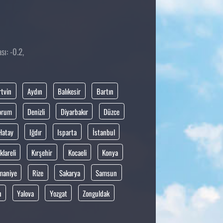
ı: -0.2,
rtvin
Aydın
Balıkesir
Bartın
orum
Denizli
Diyarbakır
Düzce
Hatay
Iğdır
Isparta
İstanbul
klareli
Kırşehir
Kocaeli
Konya
maniye
Rize
Sakarya
Samsun
n
Yalova
Yozgat
Zonguldak