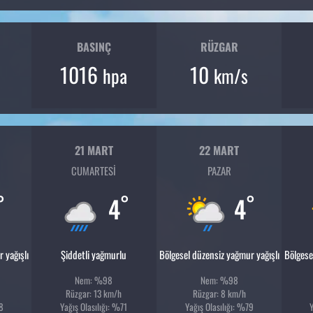
BASINÇ
RÜZGAR
1016
10
hpa
km/s
21 MART
22 MART
CUMARTESI
PAZAR
°
°
°
4
4
 yağışlı
Şiddetli yağmurlu
Bölgesel düzensiz yağmur yağışlı
Bölgese
Nem: %98
Nem: %98
Rüzgar: 13 km/h
Rüzgar: 8 km/h
88
Yağış Olasılığı: %71
Yağış Olasılığı: %79