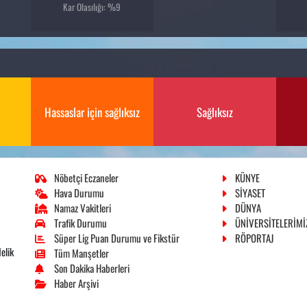
Kar Olasılığı: %9
Hassaslar için sağlıksız
Sağlıksız
Nöbetçi Eczaneler
KÜNYE
Hava Durumu
SİYASET
Namaz Vakitleri
DÜNYA
Trafik Durumu
ÜNİVERSİTELERİMİ
Süper Lig Puan Durumu ve Fikstür
RÖPORTAJ
elik
Tüm Manşetler
Son Dakika Haberleri
Haber Arşivi