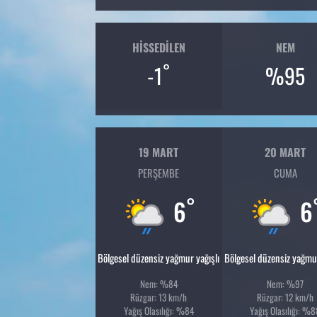
HISSEDILEN
NEM
°
-1
%95
19 MART
20 MART
PERŞEMBE
CUMA
°
6
6
Bölgesel düzensiz yağmur yağışlı
Bölgesel düzensiz yağmur
Nem: %84
Nem: %97
Rüzgar: 13 km/h
Rüzgar: 12 km/h
Yağış Olasılığı: %84
Yağış Olasılığı: %