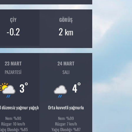
ÇIY
GÖRÜŞ
-0.2
2
km
23 MART
24 MART
PAZARTESI
SALI
°
°
3
4
l düzensiz yağmur yağışlı
Orta kuvvetli yağmurlu
Nem: %90
Nem: %99
Rüzgar: 10 km/h
Rüzgar: 7 km/h
Yağış Olasılığı: %85
Yağış Olasılığı: %87