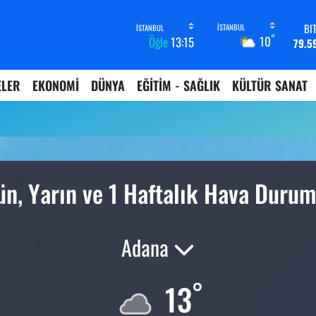
BI
°
10
Öğle
13:15
79.5
D
45,4
ELER
EKONOMİ
DÜNYA
EĞİTİM - SAĞLIK
KÜLTÜR SANAT
E
53,3
ST
61,6
G.
6862,
B
n, Yarın ve 1 Haftalık Hava Duru
14.
Adana
°
13