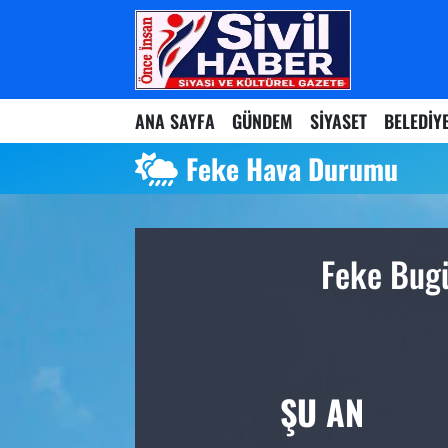
Nöbetçi Eczaneler
ANA SAYFA
GÜNDEM
SİYASET
BELEDİY
Hava Durumu
Feke Hava Durumu
Namaz Vakitleri
Trafik Durumu
Feke Bugü
Süper Lig Puan Durumu ve Fikstür
Tüm Manşetler
Son Dakika Haberleri
ŞU AN
Haber Arşivi