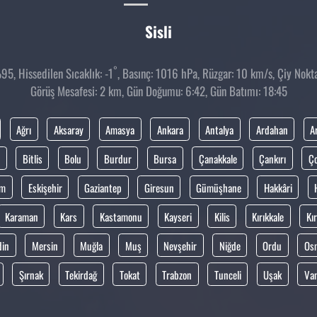
Sisli
°
5, Hissedilen Sıcaklık: -1
, Basınç: 1016 hPa, Rüzgar: 10 km/s, Çiy Noktas
Görüş Mesafesi: 2 km, Gün Doğumu: 6:42, Gün Batımı: 18:45
Ağrı
Aksaray
Amasya
Ankara
Antalya
Ardahan
A
Bitlis
Bolu
Burdur
Bursa
Çanakkale
Çankırı
Ç
um
Eskişehir
Gaziantep
Giresun
Gümüşhane
Hakkâri
Karaman
Kars
Kastamonu
Kayseri
Kilis
Kırıkkale
Kır
din
Mersin
Muğla
Muş
Nevşehir
Niğde
Ordu
Os
Şırnak
Tekirdağ
Tokat
Trabzon
Tunceli
Uşak
Va