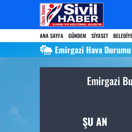
Nöbetçi Eczaneler
ANA SAYFA
GÜNDEM
SİYASET
BELEDİY
Hava Durumu
Emirgazi Hava Durumu
Namaz Vakitleri
Trafik Durumu
Emirgazi Bu
Süper Lig Puan Durumu ve Fikstür
Tüm Manşetler
Son Dakika Haberleri
ŞU AN
Haber Arşivi