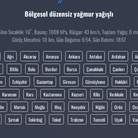
Bölgesel düzensiz yağmur yağışlı
°
len Sıcaklık: 10
, Basınç: 1008 hPa, Rüzgar: 43 km/s, Toplam Yağış: 0 mm
Görüş Mesafesi: 10 km, Gün Doğumu: 6:54, Gün Batımı: 18:57
Ağrı
Aksaray
Amasya
Ankara
Antalya
Ardahan
A
Bitlis
Bolu
Burdur
Bursa
Çanakkale
Çankırı
Ç
um
Eskişehir
Gaziantep
Giresun
Gümüşhane
Hakkâri
Karaman
Kars
Kastamonu
Kayseri
Kilis
Kırıkkale
Kır
din
Mersin
Muğla
Muş
Nevşehir
Niğde
Ordu
Os
Şırnak
Tekirdağ
Tokat
Trabzon
Tunceli
Uşak
Va