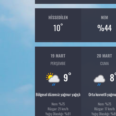
HISSEDILEN
NEM
°
10
%44
19 MART
20 MART
PERŞEMBE
CUMA
°
9
8
Bölgesel düzensiz yağmur yağışlı
Orta kuvvetli yağmu
Nem: %75
Nem: %75
Rüzgar: 21 km/h
Rüzgar: 17 km/h
Yağış Olasılığı: %91
Yağış Olasılığı: %