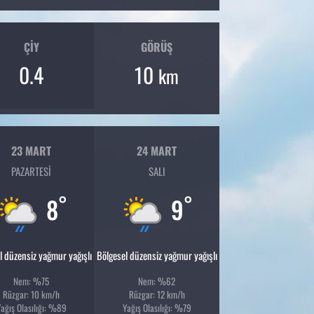
ÇIY
GÖRÜŞ
0.4
10
km
23 MART
24 MART
PAZARTESI
SALI
°
°
8
9
l düzensiz yağmur yağışlı
Bölgesel düzensiz yağmur yağışlı
Nem: %75
Nem: %62
Rüzgar: 10 km/h
Rüzgar: 12 km/h
ağış Olasılığı: %89
Yağış Olasılığı: %79