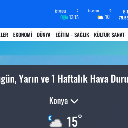
BI
°
10
Öğle
13:15
79.5
D
45,4
ELER
EKONOMİ
DÜNYA
EĞİTİM - SAĞLIK
KÜLTÜR SANAT
E
53,3
ST
61,6
G.
6862,
B
gün, Yarın ve 1 Haftalık Hava Du
14.
Konya
°
15