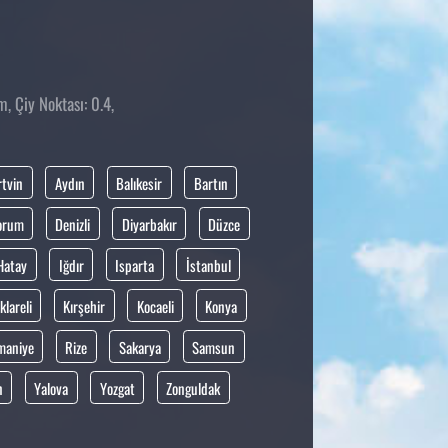
, Çiy Noktası: 0.4,
rtvin
Aydın
Balıkesir
Bartın
orum
Denizli
Diyarbakır
Düzce
Hatay
Iğdır
Isparta
İstanbul
klareli
Kırşehir
Kocaeli
Konya
maniye
Rize
Sakarya
Samsun
n
Yalova
Yozgat
Zonguldak