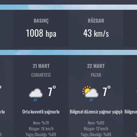
BASINÇ
RÜZGAR
1008
43
hpa
km/s
21 MART
22 MART
CUMARTESI
PAZAR
°
°
°
7
7
rlu
Orta kuvvetli yağmurlu
Bölgesel düzensiz yağmur yağışlı
Bölgese
Nem: %79
Nem: %80
Rüzgar: 19 km/h
Rüzgar: 12 km/h
89
Yağış Olasılığı: %89
Yağış Olasılığı: %88
Y