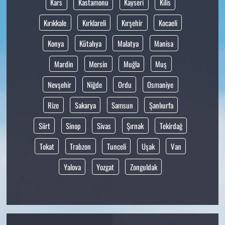
Kars
Kastamonu
Kayseri
Kilis
Kırıkkale
Kırklareli
Kırşehir
Kocaeli
Konya
Kütahya
Malatya
Manisa
Mardin
Mersin
Muğla
Muş
Nevşehir
Niğde
Ordu
Osmaniye
Rize
Sakarya
Samsun
Şanlıurfa
Siirt
Sinop
Sivas
Şırnak
Tekirdağ
Tokat
Trabzon
Tunceli
Uşak
Van
Yalova
Yozgat
Zonguldak