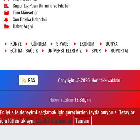
Süper Lig Puan Durumu ve Fikstür
Tüm Manşetler
Son Dakika Haberleri
Haber Arşivi
KÜNYE
GÜNDEM
SİYASET
EKONOMİ
DÜNYA
EĞİTİM - SAĞLIK
ÜNİVERSİTELERİMİZ
SPOR
RÖPORTAJ
RSS
Copyright © 2025. Her hakkı saklıdır.
Haber Yazılımı:
TE Bilişim
En iyi site deneyimi sağlamak için çerezlerden faydalanıyoruz. Detaylar
için lütfen tıklayın.
Gizlilik Sözleşmesi
Tamam