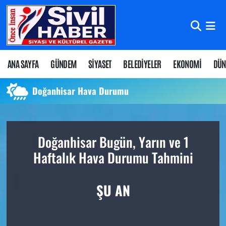
Nöbetçi Eczaneler
Hava Durumu
ANA SAYFA
GÜNDEM
SİYASET
BELEDİYELER
EKONOMİ
DÜN
Namaz Vakitleri
Doğanhisar Hava Durumu
Trafik Durumu
Doğanhisar Bugün, Yarın ve 1
Süper Lig Puan Durumu ve Fikstür
Haftalık Hava Durumu Tahmini
Tüm Manşetler
ŞU AN
Son Dakika Haberleri
Haber Arşivi