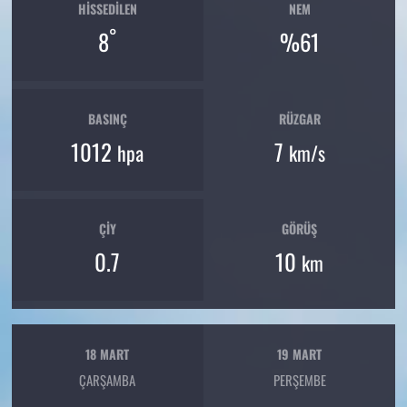
HISSEDILEN
NEM
°
8
%61
BASINÇ
RÜZGAR
1012
7
hpa
km/s
ÇIY
GÖRÜŞ
0.7
10
km
18 MART
19 MART
ÇARŞAMBA
PERŞEMBE