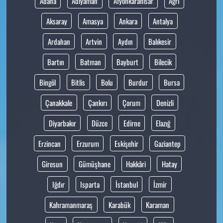
Adana
Adıyaman
Afyonkarahisar
Ağrı
Aksaray
Amasya
Ankara
Antalya
Ardahan
Artvin
Aydın
Balıkesir
Bartın
Batman
Bayburt
Bilecik
Bingöl
Bitlis
Bolu
Burdur
Bursa
Çanakkale
Çankırı
Çorum
Denizli
Diyarbakır
Düzce
Edirne
Elazığ
Erzincan
Erzurum
Eskişehir
Gaziantep
Giresun
Gümüşhane
Hakkâri
Hatay
Iğdır
Isparta
İstanbul
İzmir
Kahramanmaraş
Karabük
Karaman