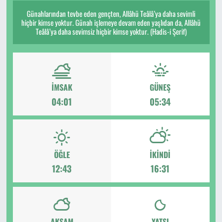
Günahlarından tevbe eden gençten, Allâhü Teâlâ’ya daha sevimli
hiçbir kimse yoktur. Günah işlemeye devam eden yaşlıdan da, Allâhü
Teâlâ’ya daha sevimsiz hiçbir kimse yoktur. (Hadis-i Şerif)
İMSAK
GÜNEŞ
04:01
05:34
ÖĞLE
İKINDI
12:43
16:31
AKŞAM
YATSI