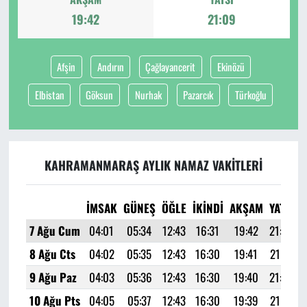
19:42
21:09
Afşin
Andırın
Çağlayancerit
Ekinözü
Elbistan
Göksun
Nurhak
Pazarcık
Türkoğlu
KAHRAMANMARAŞ AYLIK NAMAZ VAKITLERI
İMSAK
GÜNEŞ
ÖĞLE
İKINDI
AKŞAM
YATSI
7 Ağu Cum
04:01
05:34
12:43
16:31
19:42
21:09
8 Ağu Cts
04:02
05:35
12:43
16:30
19:41
21:08
9 Ağu Paz
04:03
05:36
12:43
16:30
19:40
21:06
10 Ağu Pts
04:05
05:37
12:43
16:30
19:39
21:05