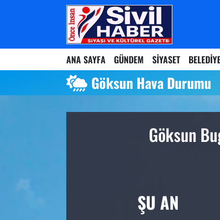
Nöbetçi Eczaneler
ANA SAYFA
GÜNDEM
SİYASET
BELEDİY
Hava Durumu
Göksun Hava Durumu
Namaz Vakitleri
Trafik Durumu
Göksun Bug
Süper Lig Puan Durumu ve Fikstür
Tüm Manşetler
Son Dakika Haberleri
ŞU AN
Haber Arşivi