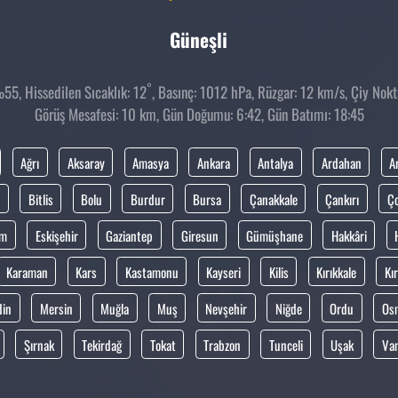
Güneşli
°
5, Hissedilen Sıcaklık: 12
, Basınç: 1012 hPa, Rüzgar: 12 km/s, Çiy Nokta
Görüş Mesafesi: 10 km, Gün Doğumu: 6:42, Gün Batımı: 18:45
Ağrı
Aksaray
Amasya
Ankara
Antalya
Ardahan
A
Bitlis
Bolu
Burdur
Bursa
Çanakkale
Çankırı
Ç
um
Eskişehir
Gaziantep
Giresun
Gümüşhane
Hakkâri
Karaman
Kars
Kastamonu
Kayseri
Kilis
Kırıkkale
Kır
din
Mersin
Muğla
Muş
Nevşehir
Niğde
Ordu
Os
Şırnak
Tekirdağ
Tokat
Trabzon
Tunceli
Uşak
Va