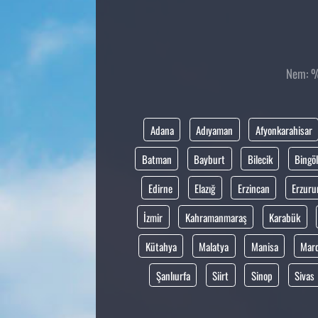
Nem: %5
Adana
Adıyaman
Afyonkarahisar
Batman
Bayburt
Bilecik
Bingöl
Edirne
Elazığ
Erzincan
Erzur
İzmir
Kahramanmaraş
Karabük
Kütahya
Malatya
Manisa
Mar
Şanlıurfa
Siirt
Sinop
Sivas