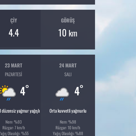
ÇIY
GÖRÜŞ
4.4
10
km
23 MART
24 MART
PAZARTESI
SALI
°
°
4
4
l düzensiz yağmur yağışlı
Orta kuvvetli yağmurlu
Nem: %93
Nem: %98
Rüzgar: 7 km/h
Rüzgar: 10 km/h
Yağış Olasılığı: %55
Yağış Olasılığı: %88