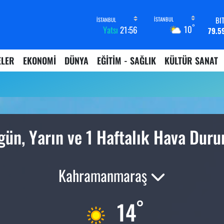
BI
°
10
Yatsı
21:56
79.5
D
45,4
ELER
EKONOMİ
DÜNYA
EĞİTİM - SAĞLIK
KÜLTÜR SANAT
E
53,3
ST
61,6
G.
6862,
B
ün, Yarın ve 1 Haftalık Hava Dur
14.
Kahramanmaraş
°
14