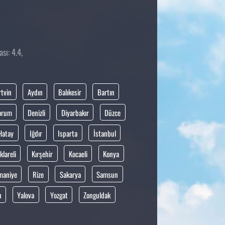
sı: 4.4,
rtvin
Aydın
Balıkesir
Bartın
orum
Denizli
Diyarbakır
Düzce
Hatay
Iğdır
Isparta
İstanbul
klareli
Kırşehir
Kocaeli
Konya
maniye
Rize
Sakarya
Samsun
n
Yalova
Yozgat
Zonguldak