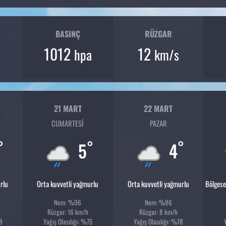
BASINÇ
RÜZGAR
1012
12
hpa
km/s
21 MART
22 MART
CUMARTESI
PAZAR
°
°
°
5
4
rlu
Orta kuvvetli yağmurlu
Orta kuvvetli yağmurlu
Bölgese
Nem: %96
Nem: %96
Rüzgar: 16 km/h
Rüzgar: 8 km/h
88
Yağış Olasılığı: %75
Yağış Olasılığı: %78