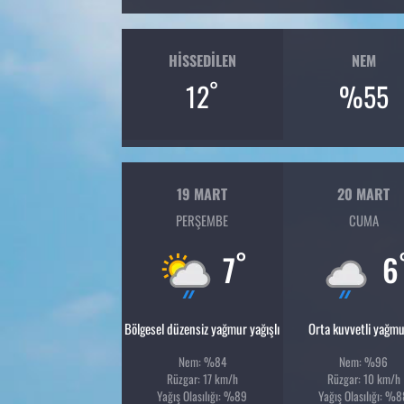
HISSEDILEN
NEM
°
12
%55
19 MART
20 MART
PERŞEMBE
CUMA
°
7
6
Bölgesel düzensiz yağmur yağışlı
Orta kuvvetli yağmu
Nem: %84
Nem: %96
Rüzgar: 17 km/h
Rüzgar: 10 km/h
Yağış Olasılığı: %89
Yağış Olasılığı: %