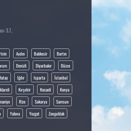
ı: 3.7,
rtvin
Aydın
Balıkesir
Bartın
orum
Denizli
Diyarbakır
Düzce
Hatay
Iğdır
Isparta
İstanbul
klareli
Kırşehir
Kocaeli
Konya
maniye
Rize
Sakarya
Samsun
n
Yalova
Yozgat
Zonguldak