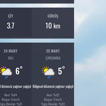
ÇIY
GÖRÜŞ
3.7
10
km
24 MART
25 MART
SALI
ÇARŞAMBA
°
°
6
5
l düzensiz yağmur yağışlı
Bölgesel düzensiz yağmur yağışlı
Nem: %84
Nem: %92
Rüzgar: 8 km/h
Rüzgar: 5 km/h
Yağış Olasılığı: %81
Yağış Olasılığı: %83