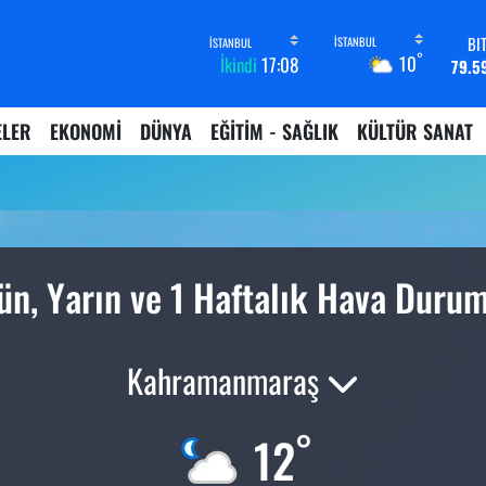
BI
°
10
İkindi
17:08
79.5
D
45,4
ELER
EKONOMİ
DÜNYA
EĞİTİM - SAĞLIK
KÜLTÜR SANAT
E
53,3
ST
61,6
G.
6862,
B
ün, Yarın ve 1 Haftalık Hava Duru
14.
Kahramanmaraş
°
12