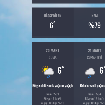
HISSEDILEN
NEM
°
6
%79
20 MART
21 MART
CUMA
CUMARTESI
°
6
6
Bölgesel düzensiz yağmur yağışlı
Orta kuvvetli yağmu
Nem: %83
Nem: %84
Rüzgar: 9 km/h
Rüzgar: 16 km/h
Yağış Olasılığı: %89
Yağış Olasılığı: %