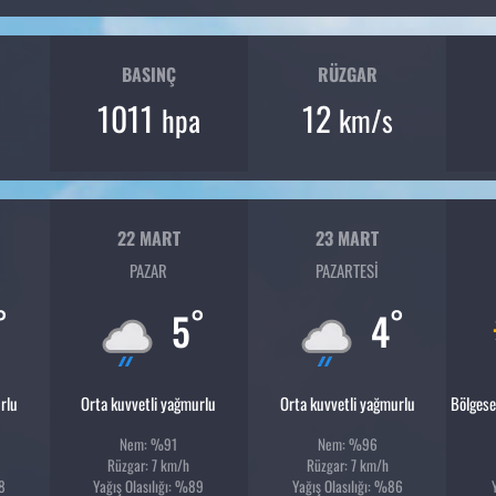
BASINÇ
RÜZGAR
1011
12
hpa
km/s
22 MART
23 MART
PAZAR
PAZARTESI
°
°
°
5
4
rlu
Orta kuvvetli yağmurlu
Orta kuvvetli yağmurlu
Bölgese
Nem: %91
Nem: %96
Rüzgar: 7 km/h
Rüzgar: 7 km/h
88
Yağış Olasılığı: %89
Yağış Olasılığı: %86