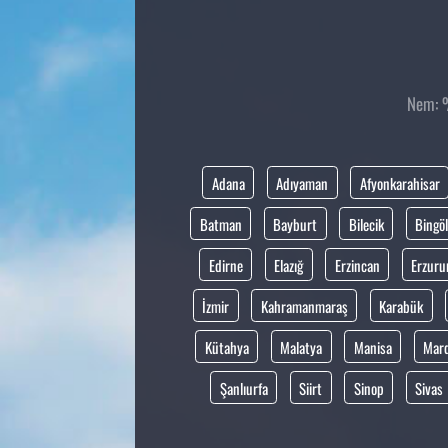
Nem: %
Adana
Adıyaman
Afyonkarahisar
Batman
Bayburt
Bilecik
Bingöl
Edirne
Elazığ
Erzincan
Erzur
İzmir
Kahramanmaraş
Karabük
Kütahya
Malatya
Manisa
Mar
Şanlıurfa
Siirt
Sinop
Sivas