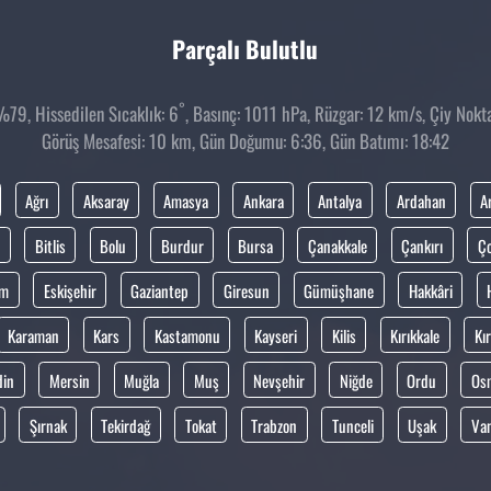
Parçalı Bulutlu
°
79, Hissedilen Sıcaklık: 6
, Basınç: 1011 hPa, Rüzgar: 12 km/s, Çiy Noktas
Görüş Mesafesi: 10 km, Gün Doğumu: 6:36, Gün Batımı: 18:42
Ağrı
Aksaray
Amasya
Ankara
Antalya
Ardahan
A
Bitlis
Bolu
Burdur
Bursa
Çanakkale
Çankırı
Ç
um
Eskişehir
Gaziantep
Giresun
Gümüşhane
Hakkâri
Karaman
Kars
Kastamonu
Kayseri
Kilis
Kırıkkale
Kır
din
Mersin
Muğla
Muş
Nevşehir
Niğde
Ordu
Os
Şırnak
Tekirdağ
Tokat
Trabzon
Tunceli
Uşak
Va