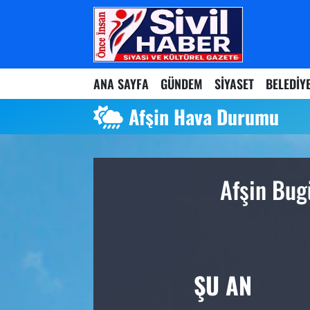
Nöbetçi Eczaneler
ANA SAYFA
GÜNDEM
SİYASET
BELEDİY
Hava Durumu
Afşin Hava Durumu
Namaz Vakitleri
Trafik Durumu
Afşin Bug
Süper Lig Puan Durumu ve Fikstür
Tüm Manşetler
Son Dakika Haberleri
ŞU AN
Haber Arşivi