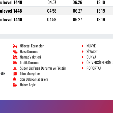
iulevvel 1448
04:57
06:26
13:19
iulevvel 1448
04:58
06:27
13:19
iulevvel 1448
04:59
06:27
13:19
Nöbetçi Eczaneler
KÜNYE
Hava Durumu
SİYASET
Namaz Vakitleri
DÜNYA
Trafik Durumu
ÜNİVERSİTELERİMİ
Süper Lig Puan Durumu ve Fikstür
RÖPORTAJ
elik
Tüm Manşetler
Son Dakika Haberleri
Haber Arşivi