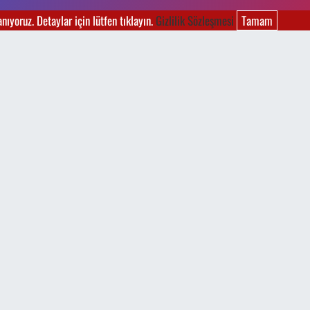
ıyoruz. Detaylar için lütfen tıklayın.
Gizlilik Sözleşmesi
Tamam