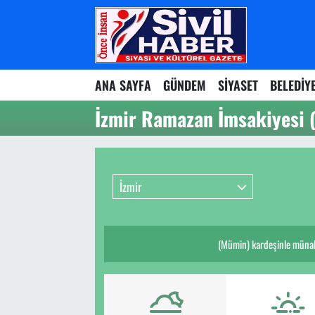
Nöbetçi Eczaneler
ANA SAYFA
GÜNDEM
SİYASET
BELEDİY
Hava Durumu
İzmir Ramazan İmsakiyesi 
Namaz Vakitleri
Trafik Durumu
İzmir
Süper Lig Puan Durumu ve Fikstür
Tüm Manşetler
(Mümin) kardeşinle münak
Son Dakika Haberleri
Haber Arşivi