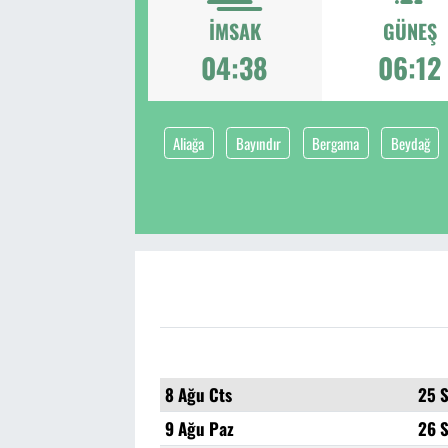
İMSAK
GÜNEŞ
04:38
06:12
Aliağa
Bayındır
Bergama
Beydağ
8 Ağu Cts
25 
9 Ağu Paz
26 