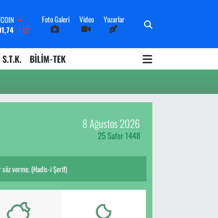
Foto Galeri
Video
Yazarlar
TCOIN
91,74
-1.82
OLAR
3620
0.02
S.T.K.
BİLİM-TEK
URO
8690
0.19
ERLİN
0380
0.18
ALTIN
09000
0.19
8 Ağustos 2026
İST100
598,00
0
25 Safer 1448
öz verme. (Hadis-i Şerif)