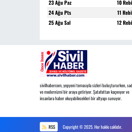
23 Ağu Paz
10 Reb
24 Ağu Pts
11 Reb
25 Ağu Sal
12 Reb
sivilhabercom, yepyeni temasıyla sizleri buluştururken, sad
ve modernizmi bir araya getiriyor. Şatafattan kaçınıyor ve
insanlara haber okuyabilecekleri bir altyapı sunuyor.
RSS
Copyright © 2025. Her hakkı saklıdır.