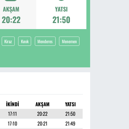
AKŞAM
YATSI
20:22
21:50
Kiraz
Kınık
Menderes
Menemen
İKINDI
AKŞAM
YATSI
17:11
20:22
21:50
17:10
20:21
21:49