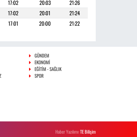
17:02
20:03
21:26
17:02
20:01
21:24
17:01
20:00
21:22
GÜNDEM
EKONOMİ
EĞİTİM - SAĞLIK
Z
SPOR
Haber Yazılımı:
TE Bilişim