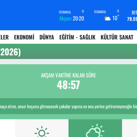
BI
°
10
Akşam
20:20
79.5
D
45,4
ELER
EKONOMİ
DÜNYA
EĞİTİM - SAĞLIK
KÜLTÜR SANAT
E
53,3
(2026)
ST
61,6
G.
6862,
AKŞAM VAKTİNE KALAN SÜRE
B
48:57
14.
aşa etme, onun hoşuna gitmeyecek şakalar yapma ve ona yerine getiremeyeceğin bir s