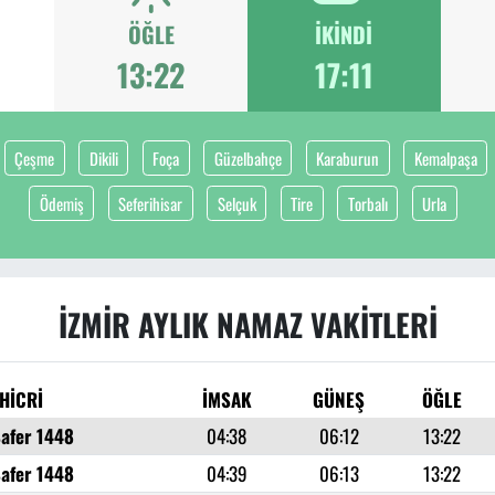
ÖĞLE
İKINDI
13:22
17:11
Çeşme
Dikili
Foça
Güzelbahçe
Karaburun
Kemalpaşa
Ödemiş
Seferihisar
Selçuk
Tire
Torbalı
Urla
İZMIR AYLIK NAMAZ VAKITLERI
HİCRİ
İMSAK
GÜNEŞ
ÖĞLE
Safer 1448
04:38
06:12
13:22
Safer 1448
04:39
06:13
13:22